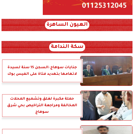
العيون الساهرة
xml_json/rss/~12.xml x0n not found
سكة الندامة
جنايات سوهاج :السجن 15 سنة لسيدة
لاتهامها بتهديد فتاة على الفيس بوك
حملة مكبرة لغلق وتشميع المحلات
المخالفة ومراجعة التراخيص بحي شرق
سوهاج