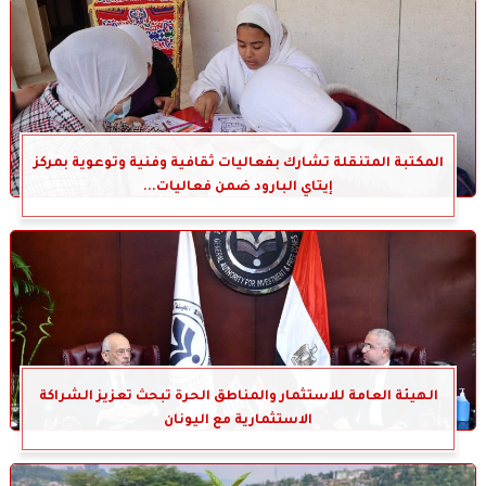
المكتبة المتنقلة تشارك بفعاليات ثقافية وفنية وتوعوية بمركز
إيتاي البارود ضمن فعاليات...
الهيئة العامة للاستثمار والمناطق الحرة تبحث تعزيز الشراكة
الاستثمارية مع اليونان