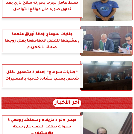
ضبط عامل بجرجا بحوزته سلاح ناري بعد
تداول صوره على مواقع التواصل
جنايات سوهاج :إحالة أوراق متهمة
وعشيقها للمفتى لاتهامهما بقتل زوجها
صعقا بالكهرباء
”جنايات سوهاج” إعدام 3 متهمين بقتل
شخص بسبب مشادة كلامية بالعسيرات
آخر الأخبار
حبس «لواء مزيف» ومستشار وهمي 3
سنوات بتهمة النصب على شركة
والاستيلاء...