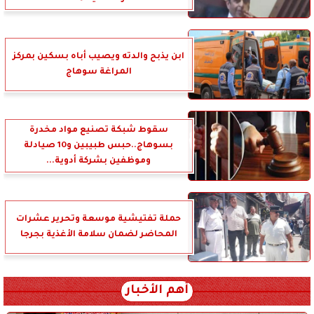
ابن يذبح والدته ويصيب أباه بسكين بمركز
المراغة سوهاج
سقوط شبكة تصنيع مواد مخدرة
بسوهاج..حبس طبيبين و10 صيادلة
وموظفين بشركة أدوية...
حملة تفتيشية موسعة وتحرير عشرات
المحاضر لضمان سلامة الأغذية بجرجا
أهم الأخبار