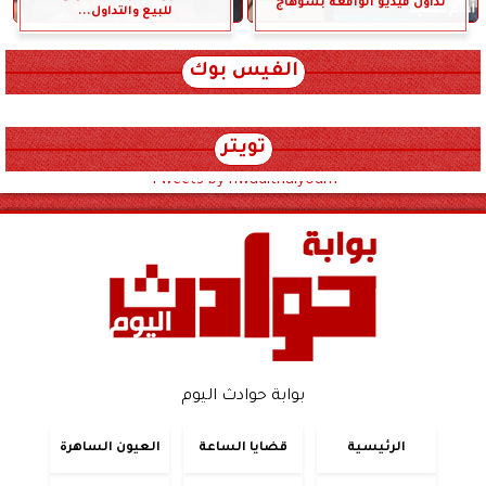
تداول فيديو الواقعة بسوهاج
للبيع والتداول...
الفيس بوك
تويتر
Tweets by hwadithalyoum
بوابة حوادث اليوم
الرئيسية
قضايا الساعة
العيون الساهرة