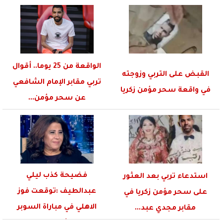
الواقعة من 25 يوما.. أقوال
القبض على التربي وزوجته
تربي مقابر الإمام الشافعي
في واقعة سحر مؤمن زكريا
عن سحر مؤمن...
فضيحة كذب ليلي
استدعاء تربي بعد العثور
عبدالطيف :توقعت فوز
على سحر مؤمن زكريا في
الاهلي في مباراة السوبر
مقابر مجدي عبد...