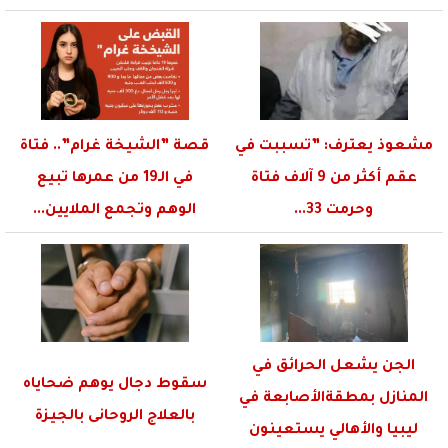
مشعوذ يعترف: ”تسببت في
قصة ”الشيخة غرام”.. فتاة
عقم أكثر من 9 آلاف فتاة
في الـ19 من عمرها تبيع
وحرمت 33...
الوهم وتجمع الملايين...
الجن يشعل الحرائق في
سقوط دجال يوهم ضحاياه
المنازل بمطقةالأصابعة في
بالعلاج الروحانى بالجيزة
ليبيا والأهالي يستعينون