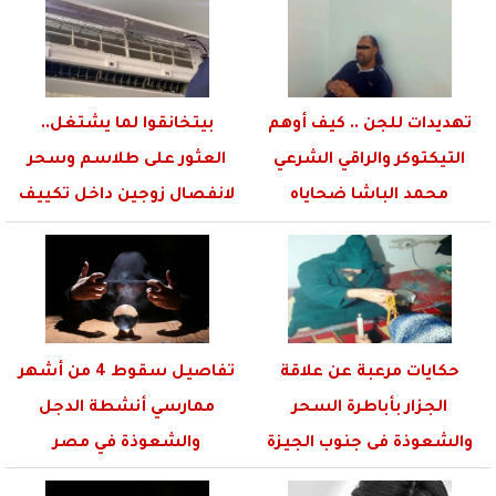
تهديدات للجن .. كيف أوهم
بيتخانقوا لما يشتغل..
التيكتوكر والراقي الشرعي
العثور على طلاسم وسحر
محمد الباشا ضحاياه
لانفصال زوجين داخل تكييف
بقدرته...
في...
حكايات مرعبة عن علاقة
تفاصيل سقوط 4 من أشهر
الجزار بأباطرة السحر
ممارسي أنشطة الدجل
والشعوذة فى جنوب الجيزة
والشعوذة في مصر