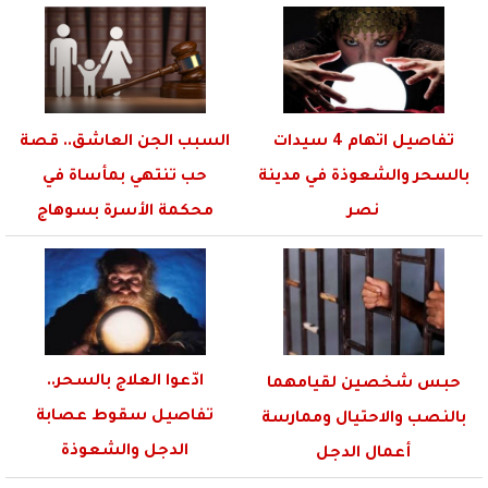
الأفريقي
تفاصيل اتهام 4 سيدات
السبب الجن العاشق.. قصة
بالسحر والشعوذة في مدينة
حب تنتهي بمأساة في
نصر
محكمة الأسرة بسوهاج
ادّعوا العلاج بالسحر..
حبس شخصين لقيامهما
تفاصيل سقوط عصابة
بالنصب والاحتيال وممارسة
الدجل والشعوذة
أعمال الدجل
بالإسكندرية