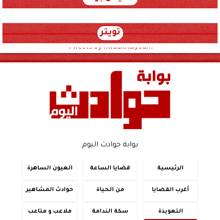
تويتر
Tweets by hwadithalyoum
بوابة حوادث اليوم
الرئيسية
قضايا الساعة
العيون الساهرة
أغرب القضايا
من الحياة
حوادث المشاهير
التعويذة
سكة الندامة
ملاعب و متاعب