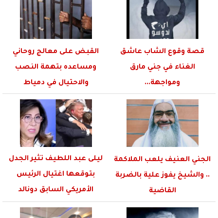
قصة وقوع الشاب عاشق
القبض على معالج روحاني
الغناء في جني مارق
ومساعده بتهمة النصب
ومواجهة...
والاحتيال في دمياط
ليلى عبد اللطيف تثير الجدل
الجني العنيف يلعب الملاكمة
بتوقعها اغتيال الرئيس
.. والشيخ يفوز علية بالضربة
الأمريكي السابق دونالد
القاضية
ترامب...