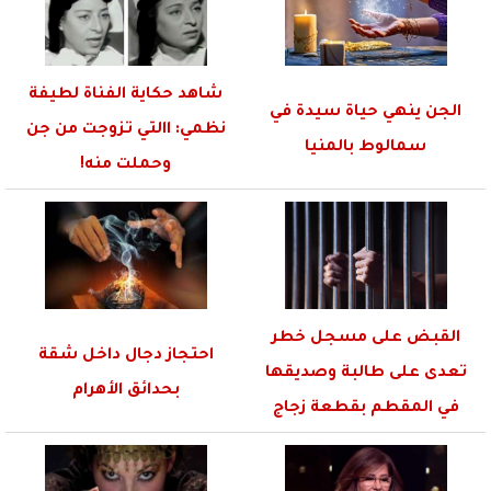
شاهد حكاية الفناة لطيفة
الجن ينهي حياة سيدة في
نظمي: االتي تزوجت من جن
سمالوط بالمنيا
وحملت منه!
القبض على مسجل خطر
احتجاز دجال داخل شقة
تعدى على طالبة وصديقها
بحدائق الأهرام
في المقطم بقطعة زجاج