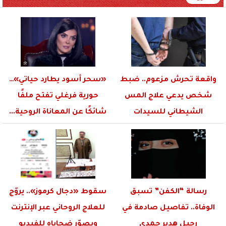
واقعة تحرش مزعوم.. ضبط
«سحر أسود يطارد حياتي»…
شخص يدعي علاج المس
حورية فرغلي تفتح ملفًا
الشيطاني للسيدات
شائكًا عن المعاناة الروحية...
رسالة “الكفن” تسبق
سقوط «دجال كرموز».. يروّج
الوفاة.. تفاصيل صادمة في
للعلاج الروحاني عبر الإنترنت
رحيل هدير حمدي
ويصوّر ضحاياه للفيديو