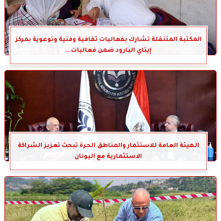
المكتبة المتنقلة تشارك بفعاليات ثقافية وفنية وتوعوية بمركز
إيتاي البارود ضمن فعاليات...
الهيئة العامة للاستثمار والمناطق الحرة تبحث تعزيز الشراكة
الاستثمارية مع اليونان