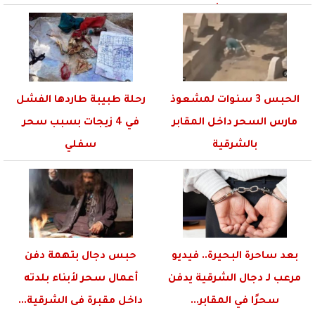
بالرقاة والمشايخ!
الحبس 3 سنوات لمشعوذ
رحلة طبيبة طاردها الفشل
مارس السحر داخل المقابر
في 4 زيجات بسبب سحر
بالشرقية
سفلي
بعد ساحرة البحيرة.. فيديو
حبس دجال بتهمة دفن
مرعب لـ دجال الشرقية يدفن
أعمال سحر لأبناء بلدته
سحرًا في المقابر...
داخل مقبرة فى الشرقية...