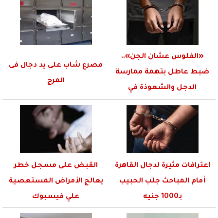
«الفلوس عشان الجن»..
مصرع شاب على يد دجال فى
ضبط عاطل بتهمة ممارسة
المرج
الدجل والشعوذة في
الإسكندرية
اعترافات مثيرة لدجال القاهرة
القبض على مسجل خطر
أمام المباحث جلب الحبيب
يعالج الأمراض المستعصية
بـ1000 جنيه
علي فيسبوك