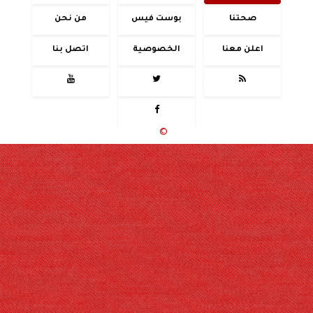
صحتنا
بوست فيس
من نحن
اعلن معنا
الخصوصية
اتصل بنا




جميع الحقوق محفوظة
©
2020 - 2026 - حوادث اليوم