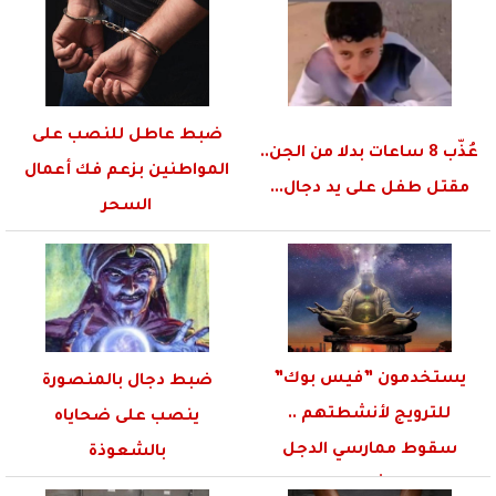
ضبط عاطل للنصب على
عُذّب 8 ساعات بدلا من الجن..
المواطنين بزعم فك أعمال
مقتل طفل على يد دجال...
السحر
يستخدمون ”فيس بوك”
ضبط دجال بالمنصورة
للترويج لأنشطتهم ..
ينصب على ضحاياه
سقوط ممارسي الدجل
بالشعوذة
والشعوذة