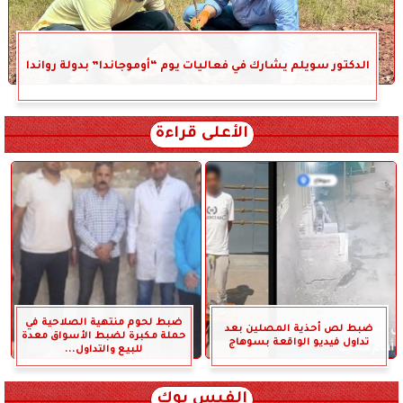
الدكتور سويلم يشارك في فعاليات يوم “أوموجاندا” بدولة رواندا
الأعلى قراءة
ضبط لحوم منتهية الصلاحية في
ضبط لص أحذية المصلين بعد
حملة مكبرة لضبط الأسواق معدة
تداول فيديو الواقعة بسوهاج
للبيع والتداول...
الفيس بوك