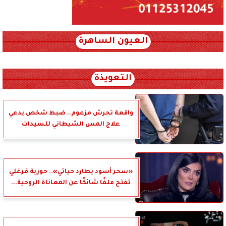
العيون الساهرة
xml_json/rss/~12.xml x0n not found
التعويذة
واقعة تحرش مزعوم.. ضبط شخص يدعي
علاج المس الشيطاني للسيدات
«سحر أسود يطارد حياتي»… حورية فرغلي
تفتح ملفًا شائكًا عن المعاناة الروحية...