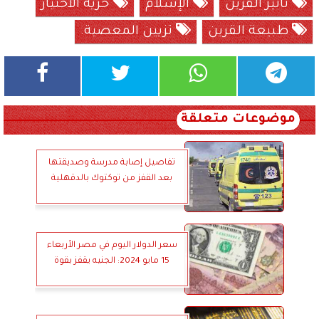
تأثير القرين
الإسلام
حرية الاختيار
طبيعة القرين
تزيين المعصية.
موضوعات متعلقة
تفاصيل إصابة مدرسة وصديقتها
بعد القفز من توكتوك بالدقهلية
سعر الدولار اليوم في مصر الأربعاء
15 مايو 2024: الجنيه يقفز بقوة