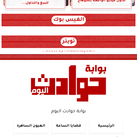
تداول فيديو الواقعة بسوهاج
للبيع والتداول...
الفيس بوك
تويتر
Tweets by hwadithalyoum
بوابة حوادث اليوم
الرئيسية
قضايا الساعة
العيون الساهرة