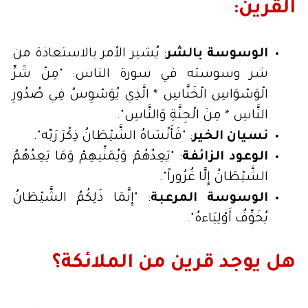
القرين:
الوسوسة بالشر
: يُشير الأمر بالاستعاذة من
شر وسوسته في سورة الناس: "مِنْ شَرِّ
الْوَسْوَاسِ الْخَنَّاسِ * الَّذِي يُوَسْوِسُ فِي صُدُورِ
النَّاسِ * مِنَ الْجِنَّةِ وَالنَّاسِ".
نسيان الخير
: "فَأَنْسَاهُ الشَّيْطَانُ ذِكْرَ رَبّه".
الوعود الزائفة
: "يَعِدُهُمْ وَيُمَنِّيهِمْ وَمَا يَعِدُهُمُ
الشَّيْطَانُ إِلَّا غُرُوراً".
الوسوسة المرعبة
: "إِنَّمَا ذَلِكُمُ الشَّيْطَانُ
يُخَوِّفُ أَوْلِيَاءهُ".
هل يوجد قرين من الملائكة؟