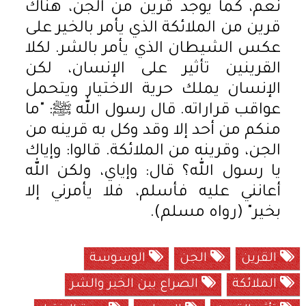
نعم، كما يوجد قرين من الجن، هناك
قرين من الملائكة الذي يأمر بالخير على
عكس الشيطان الذي يأمر بالشر. لكلا
القرينين تأثير على الإنسان، لكن
الإنسان يملك حرية الاختيار ويتحمل
عواقب قراراته. قال رسول الله ﷺ: "ما
منكم من أحد إلا وقد وكل به قرينه من
الجن، وقرينه من الملائكة. قالوا: وإياك
يا رسول الله؟ قال: وإياي، ولكن الله
أعانني عليه فأسلم، فلا يأمرني إلا
بخير" (رواه مسلم).
القرين
الجن
الوسوسة
الملائكة
الصراع بين الخير والشر