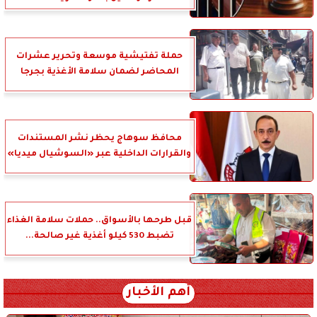
حملة تفتيشية موسعة وتحرير عشرات
المحاضر لضمان سلامة الأغذية بجرجا
محافظ سوهاج يحظر نشر المستندات
والقرارات الداخلية عبر «السوشيال ميديا»
قبل طرحها بالأسواق.. حملات سلامة الغذاء
تضبط 530 كيلو أغذية غير صالحة...
أهم الأخبار