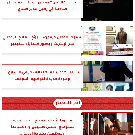
رسالة “الكفن” تسبق الوفاة.. تفاصيل
صادمة في رحيل هدير حمدي
سقوط «دجال كرموز».. يروّج للعلاج الروحاني
عبر الإنترنت ويصوّر ضحاياه للفيديو
سناء تهدد سلفتها بالسحر في الشارع..
وعودة جديدة لتوضيح الموقف
آخر الأخبار
سقوط شبكة تصنيع مواد مخدرة
بسوهاج..حبس طبيبين و10 صيادلة
وموظفين بشركة أدوية...