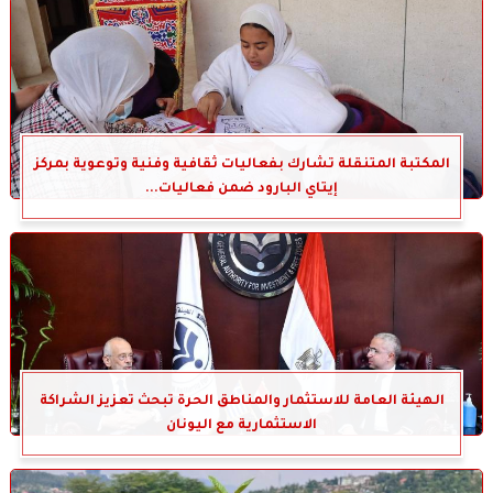
المكتبة المتنقلة تشارك بفعاليات ثقافية وفنية وتوعوية بمركز
إيتاي البارود ضمن فعاليات...
الهيئة العامة للاستثمار والمناطق الحرة تبحث تعزيز الشراكة
الاستثمارية مع اليونان