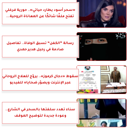
«سحر أسود يطارد حياتي»… حورية فرغلي
تفتح ملفًا شائكًا عن المعاناة الروحية...
رسالة “الكفن” تسبق الوفاة.. تفاصيل
صادمة في رحيل هدير حمدي
سقوط «دجال كرموز».. يروّج للعلاج الروحاني
عبر الإنترنت ويصوّر ضحاياه للفيديو
سناء تهدد سلفتها بالسحر في الشارع..
وعودة جديدة لتوضيح الموقف