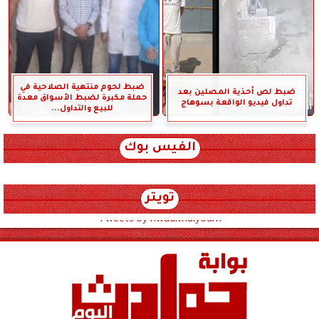
ضبط لحوم منتهية الصلاحية في
ضبط لص أحذية المصلين بعد
حملة مكبرة لضبط الأسواق معدة
تداول فيديو الواقعة بسوهاج
للبيع والتداول...
الفيس بوك
تويتر
Tweets by hwadithalyoum