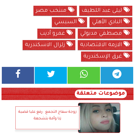
ليلى عبد اللطيف
منتخب مصر
النادي الأهلي
السيسي
مصطفي مدبولي
عمرو أديب
الازمة الاقتصادية
زلزال الاسكندرية
غرق الإسكندرية
موضوعات متعلقة
زوجة سفاح التجمع : رفع عليا قضية
زنا وأمة بتشجعة