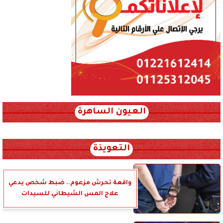
العيون الساهرة
xml_json/rss/~12.xml x0n not found
التعويذة
واقعة تحرش مزعوم.. ضبط شخص يدعي
علاج المس الشيطاني للسيدات