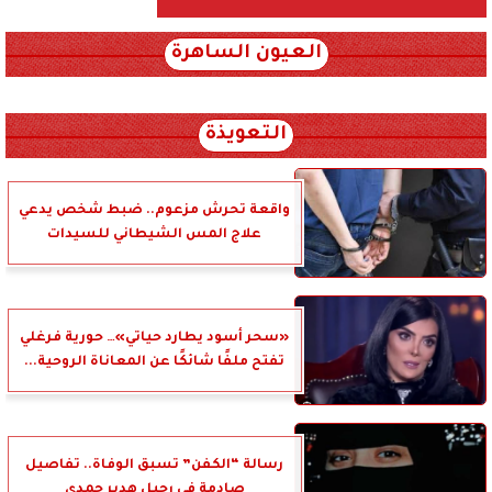
العيون الساهرة
xml_json/rss/~12.xml x0n not found
التعويذة
واقعة تحرش مزعوم.. ضبط شخص يدعي
علاج المس الشيطاني للسيدات
«سحر أسود يطارد حياتي»… حورية فرغلي
تفتح ملفًا شائكًا عن المعاناة الروحية...
رسالة “الكفن” تسبق الوفاة.. تفاصيل
صادمة في رحيل هدير حمدي