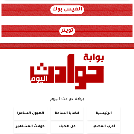
الفيس بوك
تويتر
Tweets by hwadithalyoum
بوابة حوادث اليوم
الرئيسية
قضايا الساعة
العيون الساهرة
أغرب القضايا
من الحياة
حوادث المشاهير