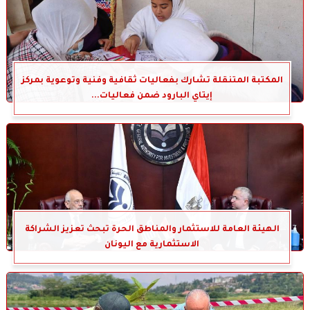
المكتبة المتنقلة تشارك بفعاليات ثقافية وفنية وتوعوية بمركز
إيتاي البارود ضمن فعاليات...
الهيئة العامة للاستثمار والمناطق الحرة تبحث تعزيز الشراكة
الاستثمارية مع اليونان