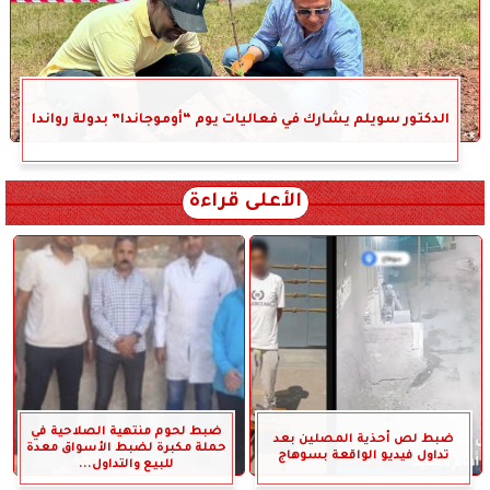
الدكتور سويلم يشارك في فعاليات يوم “أوموجاندا” بدولة رواندا
الأعلى قراءة
ضبط لحوم منتهية الصلاحية في
ضبط لص أحذية المصلين بعد
حملة مكبرة لضبط الأسواق معدة
تداول فيديو الواقعة بسوهاج
للبيع والتداول...