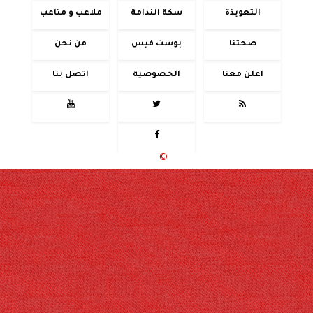
التعويذة
سكة الندامة
ملاعب و متاعب
صحتنا
بوست فيس
من نحن
اعلن معنا
الخصوصية
اتصل بنا




جميع الحقوق محفوظة
©
2020 - 2026 - حوادث اليوم