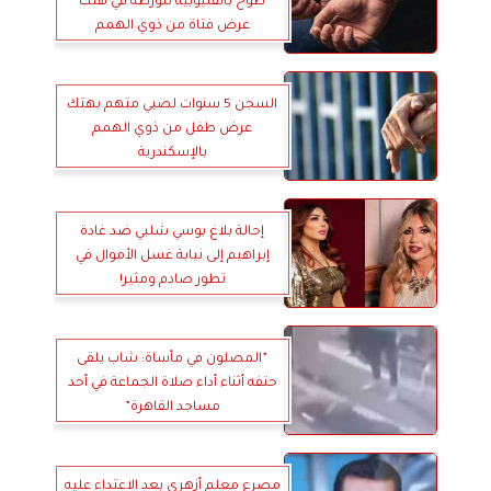
طوخ بالقليوبية لتورطه في هتك
عرض فتاة من ذوي الهمم
السجن 5 سنوات لصبي متهم بهتك
عرض طفل من ذوي الهمم
بالإسكندرية
إحالة بلاغ بوسي شلبي ضد غادة
إبراهيم إلى نيابة غسل الأموال في
تطور صادم ومثير!
”المصلون في مأساة: شاب يلقى
حتفه أثناء أداء صلاة الجماعة في أحد
مساجد القاهرة”
مصرع معلم أزهري بعد الاعتداء عليه