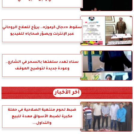
سقوط «دجال كرموز».. يروّج للعلاج الروحاني
عبر الإنترنت ويصوّر ضحاياه للفيديو
سناء تهدد سلفتها بالسحر في الشارع..
وعودة جديدة لتوضيح الموقف
آخر الأخبار
ضبط لحوم منتهية الصلاحية في حملة
مكبرة لضبط الأسواق معدة للبيع
والتداول...