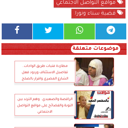
مواقع التواصل الاجتماعي
قضية سناء ونورا.
موضوعات متعلقة
مطاردة فتيات طريق الواحات..
تفاصيل الاستئناف وردود فعل
الشارع المصري واقرار بالصلح
الراقصة والصعيدي.. وهم الترند بين
التوبة والفضائح على مواقع التواصل
الاجتماعي