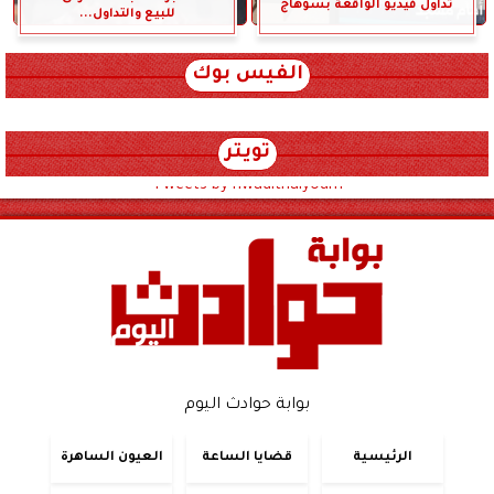
تداول فيديو الواقعة بسوهاج
للبيع والتداول...
الفيس بوك
تويتر
Tweets by hwadithalyoum
بوابة حوادث اليوم
الرئيسية
قضايا الساعة
العيون الساهرة