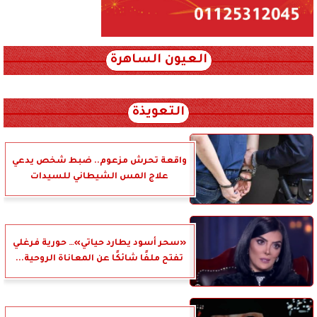
العيون الساهرة
xml_json/rss/~12.xml x0n not found
التعويذة
واقعة تحرش مزعوم.. ضبط شخص يدعي
علاج المس الشيطاني للسيدات
«سحر أسود يطارد حياتي»… حورية فرغلي
تفتح ملفًا شائكًا عن المعاناة الروحية...