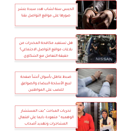
الحبس سنة لشاب هدد سيدة بنشر
صورها على مواقع التواصل بقنا
هل تستفيد مكافحة المخدرات من
بلاغات مواقع التواصل الاجتماعي؟
حقيقة التعامل مع الشكاوى
الإلكترونية
ضبط عاطل بأسوان أنشأ صفحة
لبيع الأسلحة البيضاء والصواعق
للنصب على المواطنين
تحريات المباحث ”بنت المستشار
الوهميه ” متعودة دايما علي افتعال
المشاجرات وتهديد أصحاب
المطاعم