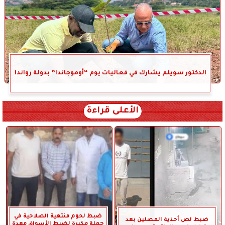
الدكتور سويلم يشارك في فعاليات يوم “أوموجاندا” بدولة رواندا
الأعلى قراءة
ضبط لحوم منتهية الصلاحية في
ضبط لص أحذية المصلين بعد
حملة مكبرة لضبط الأسواق معدة