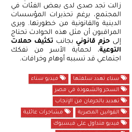
زالت تجد صدى لدى بعض الفئات في
المجتمع، برغم تحذيرات المؤسسات
الدينية والقانونية من خطورتها. ويرى
المراقبون أن مثل هذه الحوادث تحتاج
إلى
حزم قانوني
بجانب
تكثيف حملات
التوعية
، لحماية الأسر من تفكك
اجتماعي قد تسببه أوهام وخرافات.
سناء تهدد سلفتها
فيديو سناء
السحر والشعوذة في مصر
تهديد بالحرمان من الإنجاب
القوانين المصرية
مشاجرات عائلية
فيديو متداول على فيسبوك