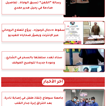
رسالة “الكفن” تسبق الوفاة.. تفاصيل
صادمة في رحيل هدير حمدي
سقوط «دجال كرموز».. يروّج للعلاج الروحاني
عبر الإنترنت ويصوّر ضحاياه للفيديو
سناء تهدد سلفتها بالسحر في الشارع..
وعودة جديدة لتوضيح الموقف
آخر الأخبار
جامعة سوهاج :إنقاذ طفل في إصابة نادرة.
بعد اختراق إبرة جدار القلب