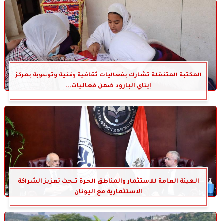
المكتبة المتنقلة تشارك بفعاليات ثقافية وفنية وتوعوية بمركز
إيتاي البارود ضمن فعاليات...
الهيئة العامة للاستثمار والمناطق الحرة تبحث تعزيز الشراكة
الاستثمارية مع اليونان