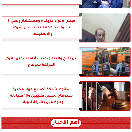
حبس «لواء مزيف» ومستشار وهمي 3
سنوات بتهمة النصب على شركة
والاستيلاء...
ابن يذبح والدته ويصيب أباه بسكين بمركز
المراغة سوهاج
سقوط شبكة تصنيع مواد مخدرة
بسوهاج..حبس طبيبين و10 صيادلة
وموظفين بشركة أدوية...
أهم الأخبار