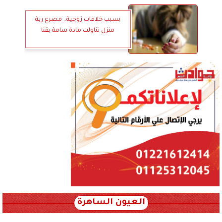
بسبب خلافات زوجية.. مصرع ربة
منزل تناولت مادة سامة بقنا
العيون الساهرة