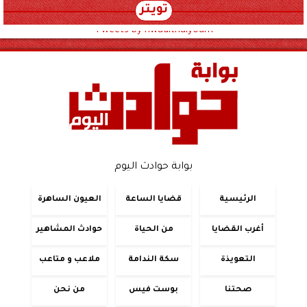
تويتر
Tweets by hwadithalyoum
بوابة حوادث اليوم
الرئيسية
قضايا الساعة
العيون الساهرة
أغرب القضايا
من الحياة
حوادث المشاهير
التعويذة
سكة الندامة
ملاعب و متاعب
صحتنا
بوست فيس
من نحن