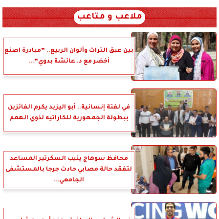
xml_json/rss/~12.xml x0n not found
ملاعب و متاعب
بين عبق التراث وألوان الربيع.. ”مبادرة اصنع
أخضر مع د. عائشة بدوي”...
في لفتة إنسانية.. أبو اليزيد يكرم الفائزين
ببطولة الجمهورية للكاراتيه لذوي الهمم
محافظ سوهاج ينيب السكرتير المساعد
لتفقد حالة مصابي حادث جرجا بالمستشفى
الجامعي...