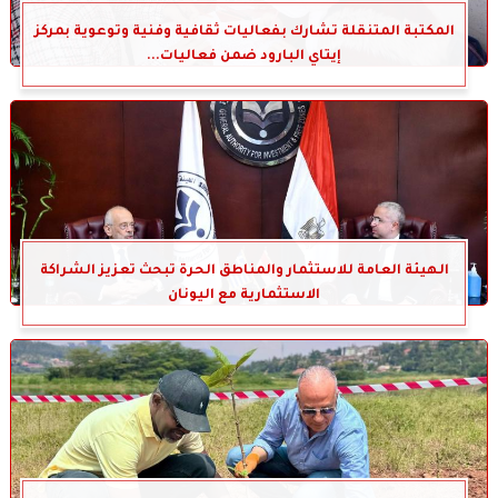
المكتبة المتنقلة تشارك بفعاليات ثقافية وفنية وتوعوية بمركز
إيتاي البارود ضمن فعاليات...
الهيئة العامة للاستثمار والمناطق الحرة تبحث تعزيز الشراكة
الاستثمارية مع اليونان