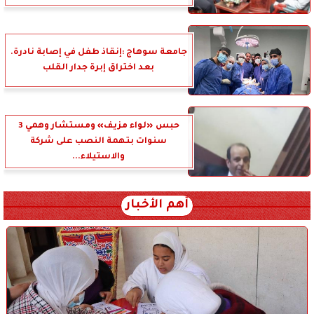
جامعة سوهاج :إنقاذ طفل في إصابة نادرة.
بعد اختراق إبرة جدار القلب
حبس «لواء مزيف» ومستشار وهمي 3
سنوات بتهمة النصب على شركة
والاستيلاء...
أهم الأخبار