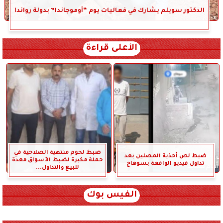
الدكتور سويلم يشارك في فعاليات يوم “أوموجاندا” بدولة رواندا
الأعلى قراءة
ضبط لحوم منتهية الصلاحية في
ضبط لص أحذية المصلين بعد
حملة مكبرة لضبط الأسواق معدة
تداول فيديو الواقعة بسوهاج
للبيع والتداول...
الفيس بوك