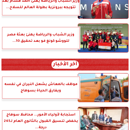
وزير الشباب والرياضة يهنئ أحمد هشام بعد
تتويجه ببرونزية بطولة العالم للسلاح...
وزير الشباب والرياضة يهنئ بعثة مصر
للووشو كونغ فو بعد تحقيق 10...
آخر الأخبار
موظف بالمعاش يشعل النيران في نفسه
ويفارق الحياة بسوهاج
استجابة لأولياء الأمور... محافظ سوهاج
يخفض تنسيق القبول بالثانوي العام لـ245
درجة...