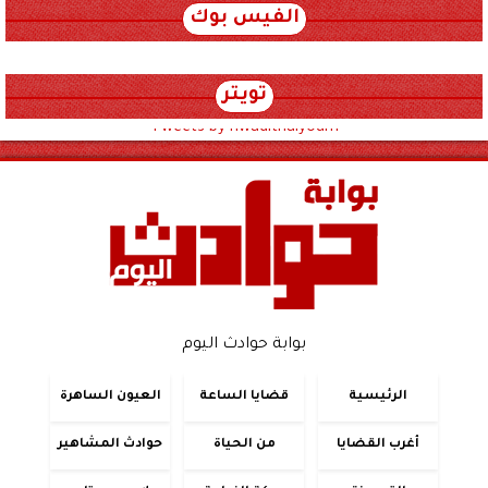
الفيس بوك
تويتر
Tweets by hwadithalyoum
بوابة حوادث اليوم
الرئيسية
قضايا الساعة
العيون الساهرة
أغرب القضايا
من الحياة
حوادث المشاهير