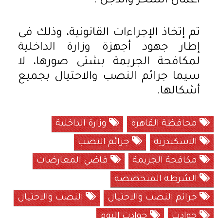
أعمال السحر والدجل'.
تم إتخاذ الإجراءات القانونية، وذلك فى
إطار جهود أجهزة وزارة الداخلية
لمكافحة الجريمة بشتى صورها، لا
سيما جرائم النصب والاحتيال بجميع
أشكالها.
محافظة القاهرة
وزارة الداخلية
الاسكندرية
جرائم النصب
مكافحة الجريمة
قاضي المعارضات
الشرطة المتخصصة
جرائم النصب والاحتيال
النصب والاحتيال
حوادث
حوادث اليوم