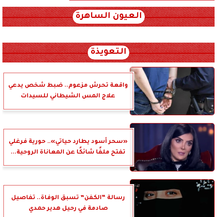
العيون الساهرة
xml_json/rss/~12.xml x0n not found
التعويذة
واقعة تحرش مزعوم.. ضبط شخص يدعي
علاج المس الشيطاني للسيدات
«سحر أسود يطارد حياتي»… حورية فرغلي
تفتح ملفًا شائكًا عن المعاناة الروحية...
رسالة “الكفن” تسبق الوفاة.. تفاصيل
صادمة في رحيل هدير حمدي