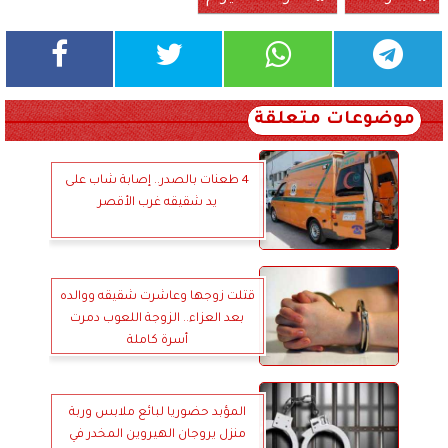
موضوعات متعلقة
4 طعنات بالصدر.. إصابة شاب على
يد شقيقه غرب الأقصر
قتلت زوجها وعاشرت شقيقه ووالده
بعد العزاء.. الزوجة اللعوب دمرت
أسرة كاملة
المؤبد حضوريا لبائع ملابس وربة
منزل يروجان الهيروين المخدر في