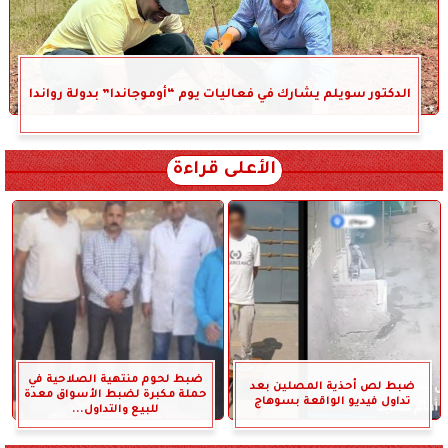
الدكتور سويلم يشارك في فعاليات يوم “أوموجاندا” بدولة رواندا
الأعلى قراءة
ضبط لحوم منتهية الصلاحية في
ضبط لص أحذية المصلين بعد
حملة مكبرة لضبط الأسواق معدة
تداول فيديو الواقعة بسوهاج
للبيع والتداول...