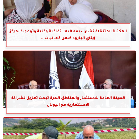
المكتبة المتنقلة تشارك بفعاليات ثقافية وفنية وتوعوية بمركز
إيتاي البارود ضمن فعاليات...
الهيئة العامة للاستثمار والمناطق الحرة تبحث تعزيز الشراكة
الاستثمارية مع اليونان