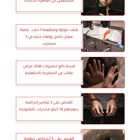
فلسطيني في القاهرة الجديدة
قتلت جوزها وقطعته 3 حتت.. قصة
مقتل عامل وإلقاء جثته في 3
مصارف
ضبط بائع خضروات هتك عرض
طالب في المطرية بالدقهلية
القبض على 3 عناصر إجرامية
بحوزتهم 16 كيلو مخدرات بالقليوبية
القبض على 5 أشخاص بتهمة