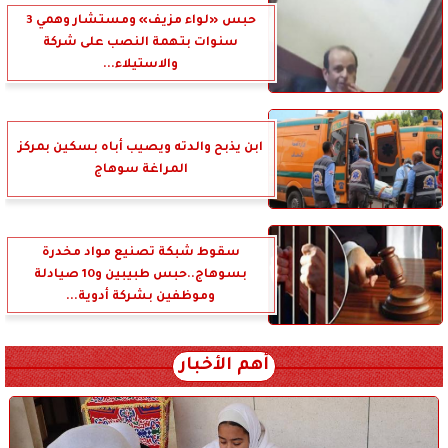
حبس «لواء مزيف» ومستشار وهمي 3
سنوات بتهمة النصب على شركة
والاستيلاء...
ابن يذبح والدته ويصيب أباه بسكين بمركز
المراغة سوهاج
سقوط شبكة تصنيع مواد مخدرة
بسوهاج..حبس طبيبين و10 صيادلة
وموظفين بشركة أدوية...
أهم الأخبار