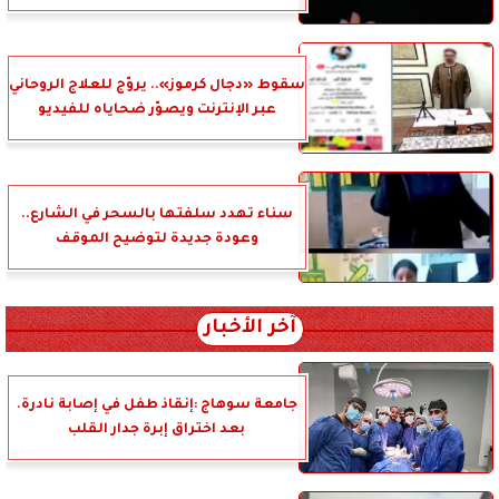
سقوط «دجال كرموز».. يروّج للعلاج الروحاني
عبر الإنترنت ويصوّر ضحاياه للفيديو
سناء تهدد سلفتها بالسحر في الشارع..
وعودة جديدة لتوضيح الموقف
آخر الأخبار
جامعة سوهاج :إنقاذ طفل في إصابة نادرة.
بعد اختراق إبرة جدار القلب