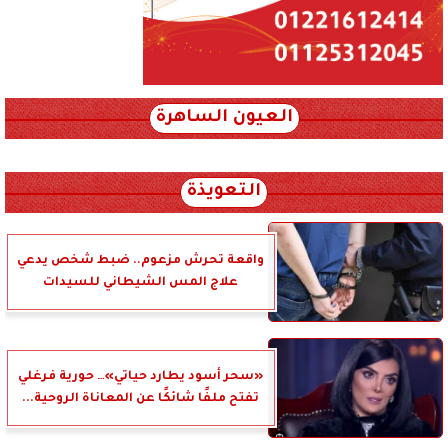
العيون الساهرة
xml_json/rss/~12.xml x0n not found
التعويذة
واقعة تحرش مزعوم.. ضبط شخص يدعي
علاج المس الشيطاني للسيدات
«سحر أسود يطارد حياتي»… حورية فرغلي
تفتح ملفًا شائكًا عن المعاناة الروحية...