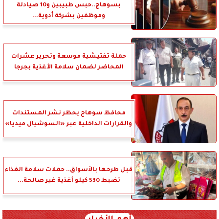
بسوهاج..حبس طبيبين و10 صيادلة
وموظفين بشركة أدوية...
حملة تفتيشية موسعة وتحرير عشرات
المحاضر لضمان سلامة الأغذية بجرجا
محافظ سوهاج يحظر نشر المستندات
والقرارات الداخلية عبر «السوشيال ميديا»
قبل طرحها بالأسواق.. حملات سلامة الغذاء
تضبط 530 كيلو أغذية غير صالحة...