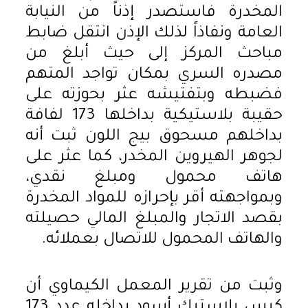
المخدرة فاستصدر إذناً من النيابة
العامة ونفاذاً لذلك الإذن انتقل ضابط
مباحث المركز إلى حيث أبلغ من
مصدره السري بمكان تواجد المتهم
فضبطه وبتفتيشه عثر بحوزته على
حقيبة بلاستيكية بداخلها 173 لفافة
بداخلهم مسحوق بيج اللون ثبت أنه
لجوهر الهيروين المخدر، كما عثر على
هاتف محمول ومبلغ نقدي،
وبمواجهته أقر بإحرازه للمواد المخدرة
بقصد الاتجار والمبلغ المالي حصيلته
والهاتف المحمول للاتصال بعملائه.
وثبت من تقرير المعمل الكيماوي أن
كيس بلاستيك أسود بداخله عدد 173