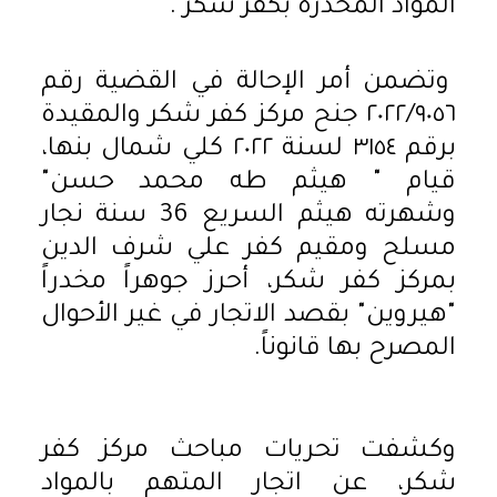
المواد المخدرة بكفر شكر .
وتضمن أمر الإحالة في القضية رقم
٢٠٢٢/٩٠٥٦ جنح مركز كفر شكر والمقيدة
برقم ٣١٥٤ لسنة ٢٠٢٢ كلي شمال بنها،
قيام " هيثم طه محمد حسن"
وشهرته هيثم السريع 36 سنة نجار
مسلح ومقيم كفر علي شرف الدين
بمركز كفر شكر، أحرز جوهراً مخدراً
"هيروين" بقصد الاتجار في غير الأحوال
المصرح بها قانوناً.
وكشفت تحريات مباحث مركز كفر
شكر، عن اتجار المتهم بالمواد