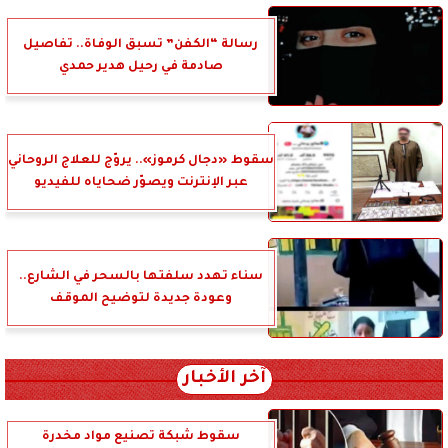
رسالة “الكفن” تسبق الوفاة.. تفاصيل
صادمة في رحيل هدير حمدي
سقوط «دجال كرموز».. يروّج للعلاج الروحاني
عبر الإنترنت ويصوّر ضحاياه للفيديو
سناء تهدد سلفتها بالسحر في الشارع..
وعودة جديدة لتوضيح الموقف
آخر الأخبار
سقوط شبكة تصنيع مواد مخدرة