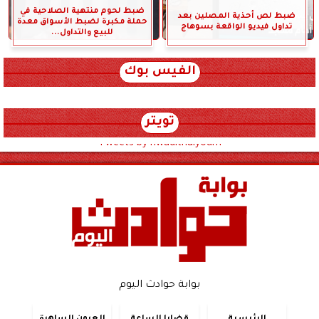
ضبط لحوم منتهية الصلاحية في
ضبط لص أحذية المصلين بعد
حملة مكبرة لضبط الأسواق معدة
تداول فيديو الواقعة بسوهاج
للبيع والتداول...
الفيس بوك
تويتر
Tweets by hwadithalyoum
بوابة حوادث اليوم