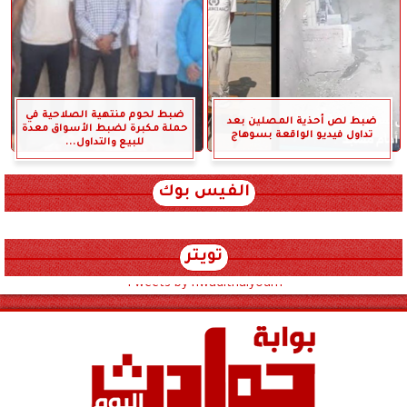
ضبط لحوم منتهية الصلاحية في
ضبط لص أحذية المصلين بعد
حملة مكبرة لضبط الأسواق معدة
تداول فيديو الواقعة بسوهاج
للبيع والتداول...
الفيس بوك
تويتر
Tweets by hwadithalyoum