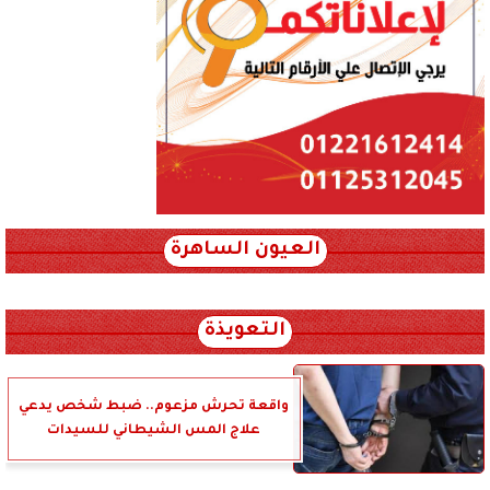
العيون الساهرة
xml_json/rss/~12.xml x0n not found
التعويذة
واقعة تحرش مزعوم.. ضبط شخص يدعي
علاج المس الشيطاني للسيدات