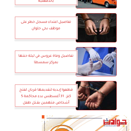
بالدقهلية
تفاصيل اعتداء مسجل خطر على
موظف بحي حلوان
تفاصيل وفاة عروس في ليلة حنتها
بمركز سمسطا
قطعوا إيـديه لتقديمها قربان لفتح
كنز.. 31 أغسطس بدء محاكمة 5
أشخاص متهمين بقـتل طفل
بأسيوط