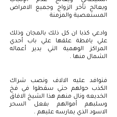
الشيطاني ويعالج عدم الإنجاب
ويعالج تأخر الزواج وجميع الامراض
المستعصية والمزمنة
وادعي كذبا ان كل ذلك بالمجان وذلك
علي يافطة علقها علي باب أحدي
المراكز الوهمية التي يدير أعماله
الشمال منها .
فتوافد عليه الالاف ونصب شراك
الكذب حولهم حتي سقطوا في فخ
الخديعه ونال منهم هذا الشيخ الافاق
وسلبهم أموالهم بفعل السحر
الاسود الذي يمارسه عليهم .