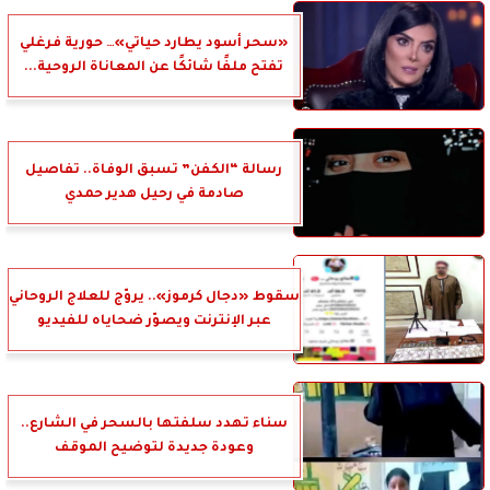
«سحر أسود يطارد حياتي»… حورية فرغلي
تفتح ملفًا شائكًا عن المعاناة الروحية...
رسالة “الكفن” تسبق الوفاة.. تفاصيل
صادمة في رحيل هدير حمدي
سقوط «دجال كرموز».. يروّج للعلاج الروحاني
عبر الإنترنت ويصوّر ضحاياه للفيديو
سناء تهدد سلفتها بالسحر في الشارع..
وعودة جديدة لتوضيح الموقف