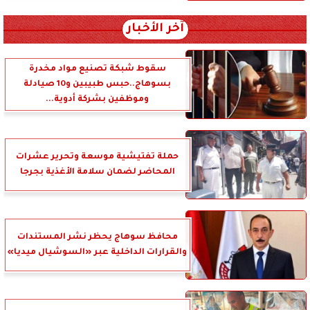
آخر الأخبار
سقوط شبكة تصنيع مواد مخدرة
بسوهاج..حبس طبيبين و10 صيادلة
وموظفين بشركة أدوية...
حملة تفتيشية موسعة وتحرير عشرات
المحاضر لضمان سلامة الأغذية بجرجا
محافظ سوهاج يحظر نشر المستندات
والقرارات الداخلية عبر «السوشيال ميديا»