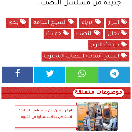
جديدة من مسلسل النصب .
ابتزاز
اثرياء
الشيخ اسامه
بخور
دجال
النصب
حوادث
حوادث اليوم
الشيخ أسامة النصاب المحترف
موضوعات متعلقة
كانوا راجعين من شغلهم .. إصابة 7
أشخاص بحادث سيارة في الفيوم