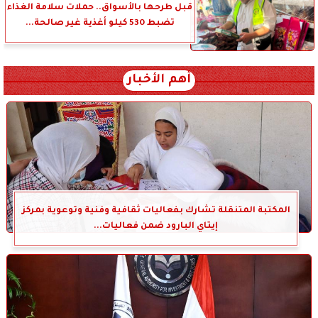
قبل طرحها بالأسواق.. حملات سلامة الغذاء
تضبط 530 كيلو أغذية غير صالحة...
أهم الأخبار
المكتبة المتنقلة تشارك بفعاليات ثقافية وفنية وتوعوية بمركز
إيتاي البارود ضمن فعاليات...