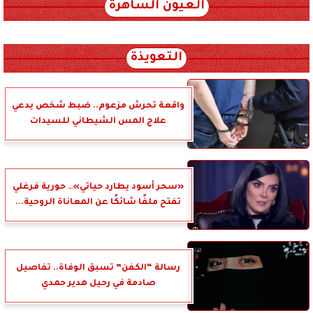
العيون الساهرة
xml_json/rss/~12.xml x0n not found
التعويذة
واقعة تحرش مزعوم.. ضبط شخص يدعي
علاج المس الشيطاني للسيدات
«سحر أسود يطارد حياتي»… حورية فرغلي
تفتح ملفًا شائكًا عن المعاناة الروحية...
رسالة “الكفن” تسبق الوفاة.. تفاصيل
صادمة في رحيل هدير حمدي