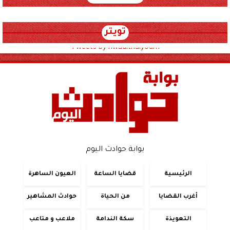
تويتر
Tweets by hwadithalyoum
بوابة حوادث اليوم
الرئيسية
قضايا الساعة
العيون الساهرة
أغرب القضايا
من الحياة
حوادث المشاهير
التعويذة
سكة الندامة
ملاعب و متاعب