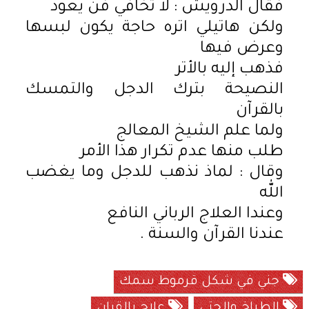
فقال الدرويش : لا تخافي فن يعود
ولكن هاتيلي اتره حاجة يكون لبسها
وعرض فيها
فذهب إليه بالأتر
النصيحة بترك الدجل والتمسك
بالقرآن
ولما علم الشيخ المعالج
طلب منها عدم تكرار هذا الأمر
وقال : لماذ نذهب للدجل وما يغضب
الله
وعندا العلاج الرباني النافع
عندنا القرآن والسنة .
جني في شكل قرموط سمك
الطباخ والجتي
علاج بالقران