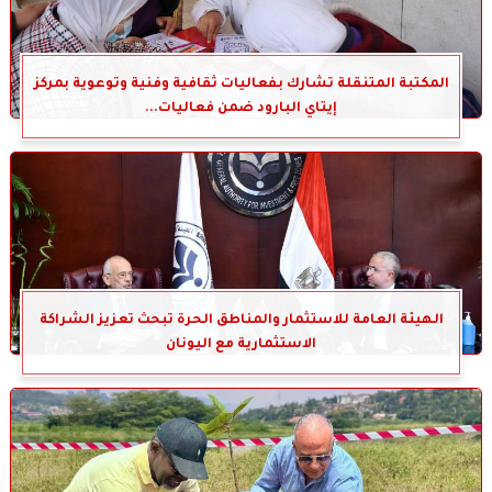
المكتبة المتنقلة تشارك بفعاليات ثقافية وفنية وتوعوية بمركز
إيتاي البارود ضمن فعاليات...
الهيئة العامة للاستثمار والمناطق الحرة تبحث تعزيز الشراكة
الاستثمارية مع اليونان