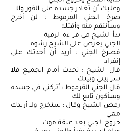
بداية العلاج وخروج الجني
وعليك أن تغادر جسده على الفور والا
صرخ الجني القرموط : لن أخرج
وسأنتقم منه وأقتله
بدأ الشيخ في قراءة الرقية
الجني يعرض على الشيخ رشوة
فصرخ الجني : أريد أن أحدثك على
إنفراد
قال الشيخ : تحدث أمام الجميع فلا
سر بيني وبينك
قال الجني القرموط : أتركني في جسده
وسأكون تابع لك
رفض الشيخ وقال : ستخرج ولا أريدك
معي
خروج الجني بعد علقة موت