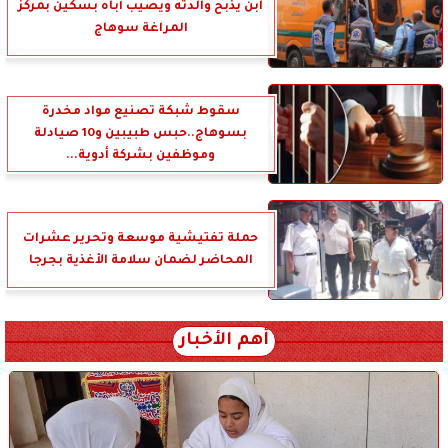
ابن يذبح والدته ويصيب أباه بسكين بمركز
المراغة سوهاج
سقوط شبكة تصنيع مواد مخدرة
بسوهاج..حبس طبيبين و10 صيادلة
وموظفين بشركة أدوية...
حملة تفتيشية موسعة وتحرير عشرات
المحاضر لضمان سلامة الأغذية بجرجا
أهم الأخبار