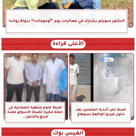
الدكتور سويلم يشارك في فعاليات يوم “أوموجاندا” بدولة رواندا
الأعلى قراءة
ضبط لحوم منتهية الصلاحية في
ضبط لص أحذية المصلين بعد
حملة مكبرة لضبط الأسواق معدة
تداول فيديو الواقعة بسوهاج
للبيع والتداول...
الفيس بوك