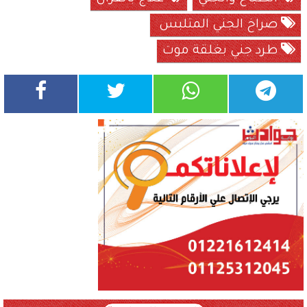
صراخ الجني المتلبس
طرد جني بغلقة موت