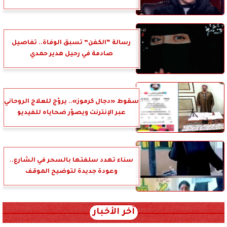
رسالة “الكفن” تسبق الوفاة.. تفاصيل
صادمة في رحيل هدير حمدي
سقوط «دجال كرموز».. يروّج للعلاج الروحاني
عبر الإنترنت ويصوّر ضحاياه للفيديو
سناء تهدد سلفتها بالسحر في الشارع..
وعودة جديدة لتوضيح الموقف
آخر الأخبار