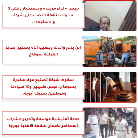
حبس «لواء مزيف» ومستشار وهمي 3
سنوات بتهمة النصب على شركة
والاستيلاء...
ابن يذبح والدته ويصيب أباه بسكين بمركز
المراغة سوهاج
سقوط شبكة تصنيع مواد مخدرة
بسوهاج..حبس طبيبين و10 صيادلة
وموظفين بشركة أدوية...
حملة تفتيشية موسعة وتحرير عشرات
المحاضر لضمان سلامة الأغذية بجرجا