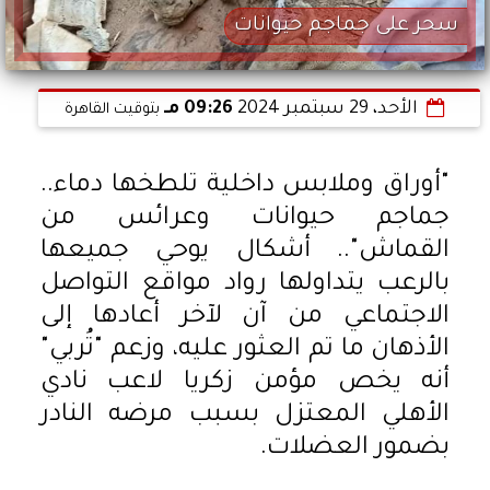
سحر على جماجم حيوانات
الأحد، 29 سبتمبر 2024
09:26 مـ
بتوقيت القاهرة
"أوراق وملابس داخلية تلطخها دماء..
جماجم حيوانات وعرائس من
القماش".. أشكال يوحي جميعها
بالرعب يتداولها رواد مواقع التواصل
الاجتماعي من آن لآخر أعادها إلى
الأذهان ما تم العثور عليه، وزعم "تُربي"
أنه يخص مؤمن زكريا لاعب نادي
الأهلي المعتزل بسبب مرضه النادر
بضمور العضلات.