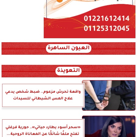
العيون الساهرة
xml_json/rss/~12.xml x0n not found
التعويذة
واقعة تحرش مزعوم.. ضبط شخص يدعي
علاج المس الشيطاني للسيدات
«سحر أسود يطارد حياتي»… حورية فرغلي
تفتح ملفًا شائكًا عن المعاناة الروحية...