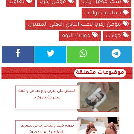
سحر مؤمن زكريا
مؤمن زكريا
تعاويذ
جماجم حيوانات
مؤمن زكريا لاعب النادي الاهلي المعتزل
حوادث
حوادث اليوم
موضوعات متعلقة
القبض على التربي وزوجته في واقعة
سحر مؤمن زكريا
قعدة كيف وجثة عارية في مصرف
بالدقهلية.. ما القصة؟