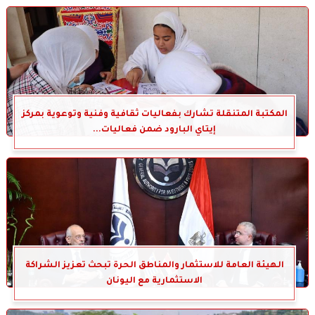
المكتبة المتنقلة تشارك بفعاليات ثقافية وفنية وتوعوية بمركز
إيتاي البارود ضمن فعاليات...
الهيئة العامة للاستثمار والمناطق الحرة تبحث تعزيز الشراكة
الاستثمارية مع اليونان