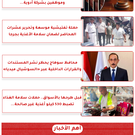
وموظفين بشركة أدوية...
حملة تفتيشية موسعة وتحرير عشرات
المحاضر لضمان سلامة الأغذية بجرجا
محافظ سوهاج يحظر نشر المستندات
والقرارات الداخلية عبر «السوشيال ميديا»
قبل طرحها بالأسواق.. حملات سلامة الغذاء
تضبط 530 كيلو أغذية غير صالحة...
أهم الأخبار