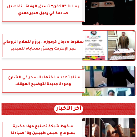
رسالة “الكفن” تسبق الوفاة.. تفاصيل
صادمة في رحيل هدير حمدي
سقوط «دجال كرموز».. يروّج للعلاج الروحاني
عبر الإنترنت ويصوّر ضحاياه للفيديو
سناء تهدد سلفتها بالسحر في الشارع..
وعودة جديدة لتوضيح الموقف
آخر الأخبار
سقوط شبكة تصنيع مواد مخدرة
بسوهاج..حبس طبيبين و10 صيادلة