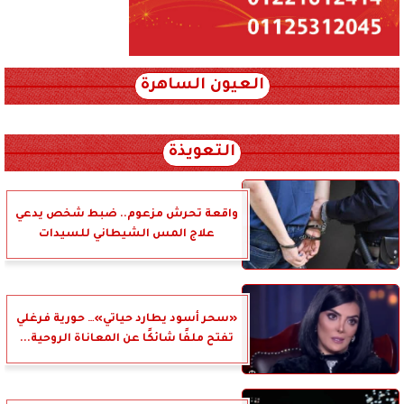
العيون الساهرة
xml_json/rss/~12.xml x0n not found
التعويذة
واقعة تحرش مزعوم.. ضبط شخص يدعي
علاج المس الشيطاني للسيدات
«سحر أسود يطارد حياتي»… حورية فرغلي
تفتح ملفًا شائكًا عن المعاناة الروحية...