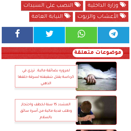
وزارة الداخلية
النصب على السيدات
الأعشاب والزيوت
النيابة العامة
موضوعات متعلقة
لمروره بضائقة مالية.. ترزي في
كرداسة يقتل شقيقته لسرقة حلقها
الذهبي
المشدد 15 سنة لخطف واحتجاز
وطلب فدية مالية من أسرة سائق
بالسلام