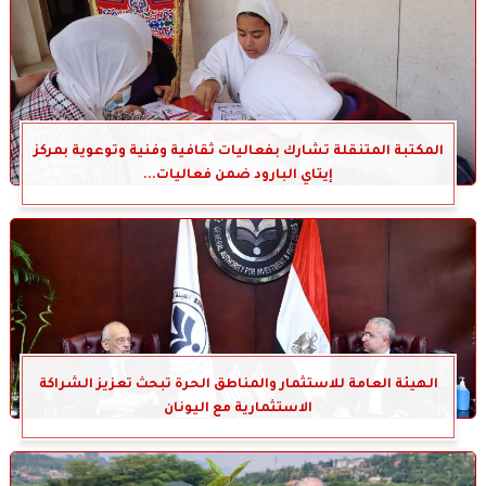
المكتبة المتنقلة تشارك بفعاليات ثقافية وفنية وتوعوية بمركز
إيتاي البارود ضمن فعاليات...
الهيئة العامة للاستثمار والمناطق الحرة تبحث تعزيز الشراكة
الاستثمارية مع اليونان