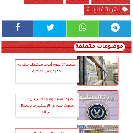
عقوبة قانونية
موضوعات متعلقة
ضبط 81 عبوة أدوية منشطة مهربة
جمركيا في القاهرة
ضبط «هيدرو» و«حشيش» بـ1.5
مليون جنيه في الإسكندرية وشمال
سيناء