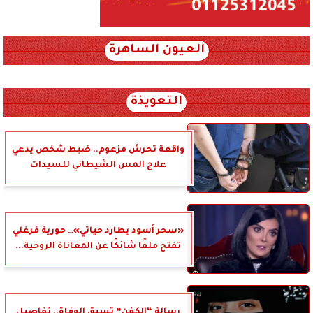
العيون الساهرة
xml_json/rss/~12.xml x0n not found
التعويذة
واقعة تحرش مزعوم.. ضبط شخص يدعي
علاج المس الشيطاني للسيدات
«سحر أسود يطارد حياتي»… حورية فرغلي
تفتح ملفًا شائكًا عن المعاناة الروحية...
رسالة “الكفن” تسبق الوفاة.. تفاصيل