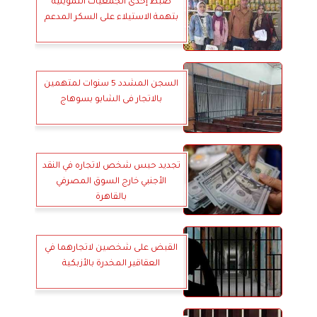
ضبط إحدى الجمعيات التموينية
بتهمة الاستيلاء على السكر المدعم
السجن المشدد 5 سنوات لمتهمين
بالاتجار فى الشابو بسوهاج
تجديد حبس شخص لاتجاره في النقد
الأجنبي خارج السوق المصرفي
بالقاهرة
القبض على شخصين لاتجارهما في
العقاقير المخدرة بالأزبكية