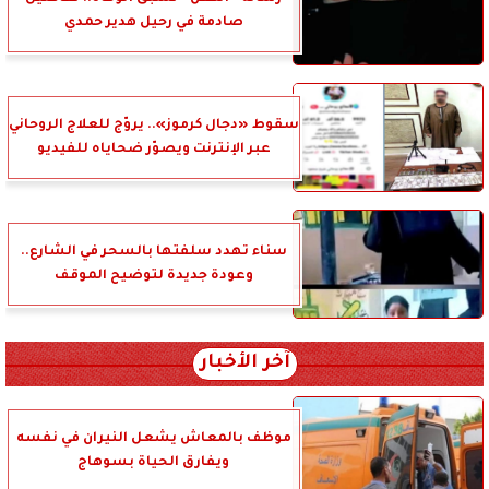
صادمة في رحيل هدير حمدي
سقوط «دجال كرموز».. يروّج للعلاج الروحاني
عبر الإنترنت ويصوّر ضحاياه للفيديو
سناء تهدد سلفتها بالسحر في الشارع..
وعودة جديدة لتوضيح الموقف
آخر الأخبار
موظف بالمعاش يشعل النيران في نفسه
ويفارق الحياة بسوهاج