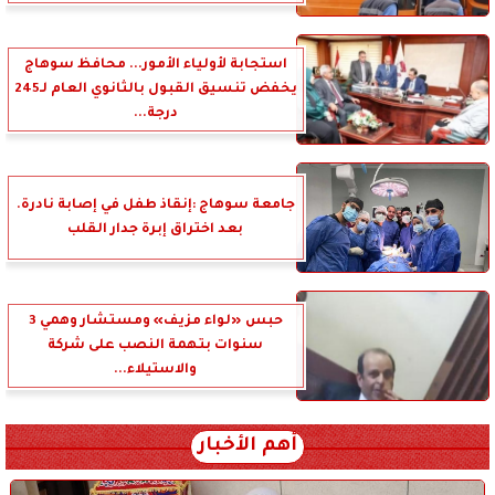
استجابة لأولياء الأمور... محافظ سوهاج
يخفض تنسيق القبول بالثانوي العام لـ245
درجة...
جامعة سوهاج :إنقاذ طفل في إصابة نادرة.
بعد اختراق إبرة جدار القلب
حبس «لواء مزيف» ومستشار وهمي 3
سنوات بتهمة النصب على شركة
والاستيلاء...
أهم الأخبار