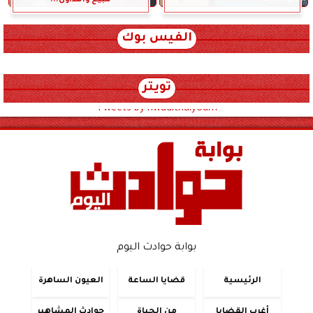
الفيس بوك
تويتر
Tweets by hwadithalyoum
بوابة حوادث اليوم
الرئيسية
قضايا الساعة
العيون الساهرة
أغرب القضايا
من الحياة
حوادث المشاهير