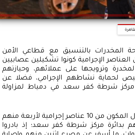
قاهرة
حة المخدرات بالتنسيق مع قطاعي الأمن
العناصر الإجرامية كونوا تشكيلين عصابيين
لمخدرة وترويجها على عملائهم، وحيازتهم
خيص لحماية نشاطهم الإجرامي، فضلا عن
رة مركز شرطة كفر سعد في دمياط لمزاولة
وجرى استهداف التشكيل الأول المكون من 10 عناصر إجرامية لأربعة منهم
م بدائرة مركز شرطة كفر سعد؛ إذ بادروا
القوات، ما أسفر عن مصرع اثنين منهم وإصابة