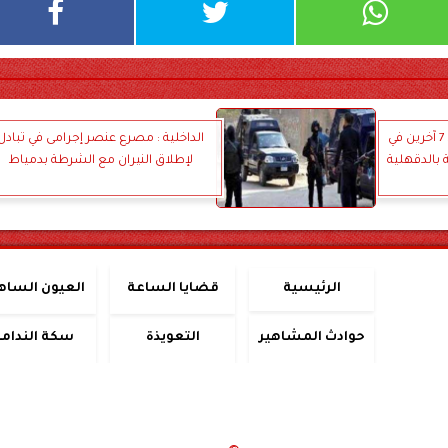
مصرع 3 عناصر إجرامية وضبط 7 آخرين في
الداخلية : مصرع عنصر إجرامى في تبادل
 بالدقهلية
لإطلاق النيران مع الشرطة بدمياط
الرئيسية
قضايا الساعة
العيون الساه
حوادث المشاهير
التعويذة
سكة الندامة