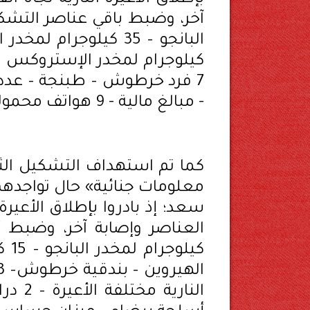
7 فرد خرطوش – طبنجة – عدد م
- مبالغ مالية - 9 هواتف محمولة – 6 قطع أسلحة بيضاء – ميزان حساس).
معلومات جنائية» حال تواجدهم
سعد؛ إذ بادروا بإطلاق الأعيرة
كيل