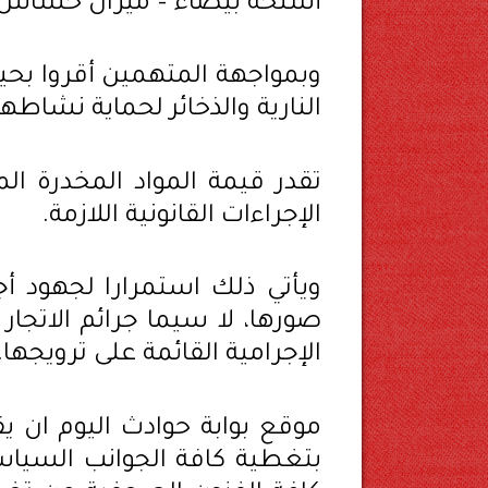
أسلحة بيضاء – ميزان حساس - مبالغ مال
وبمواجهة المتهمين أقروا بحيا
النارية والذخائر لحماية نشاطهم
الإجراءات القانونية اللازمة.
ويأتي ذلك استمرارا لجهود أج
صورها، لا سيما جرائم الاتجا
الإجرامية القائمة على ترويجها.
موقع بوابة حوادث اليوم ان يق
بتغطية كافة الجوانب السياسي