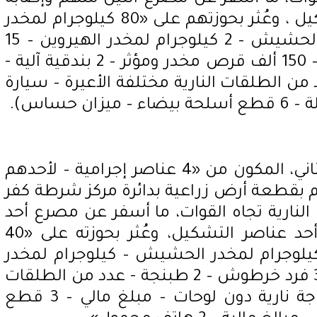
آخر، وضبط باقي عناصر التشكيل ، وعُثر بحوزتهم على «80 كيلوجرام لمخدر
البانجو – 35 كيلوجرام لمخدر الحشيش – 2 كيلوجرام لمخدر الهيروين – 15
كيلوجرام لمخدر الإستروكس – 150 ألف قرص مخدر ومؤثر – 2 بندقية آلية -
ن الطلقات النارية مختلفة الأعيرة – سيارة
كما تم استهداف التشكيل الثاني، المكون من «4 عناصر إجرامية – لأحدهم
 بقطعة أرض زراعية بدائرة مركز شرطة كفر
 النارية تجاه القوات، ما أسفر عن مصرع أحد
العناصر وإصابة آخر، وضبط أحد عناصر التشكيل، وعُثر بحوزته على «40
وجرام لمخدر البانجو – 15 كيلوجرام لمخدر الحشيش – كيلوجرام لمخدر
الهيروين – بندقية خرطوش– 3 فرد خرطوش – 2 طبنجة - عدد من الطلقات
النارية مختلفة الأعيرة – 2 دراجة نارية دون لوحات – مبلغ مالي – 3 قطع