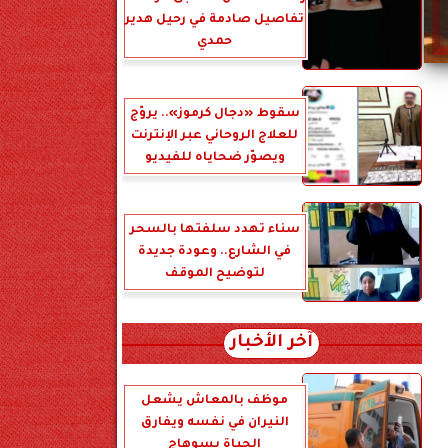
تفاصيل صادمة في رحيل هدير
حمدي
سقوط «دجال كرموز».. يروّج
للعلاج الروحاني عبر الإنترنت
ويصوّر ضحاياه للفيديو
سناء تهدد سلفتها بالسحر
في الشارع.. وعودة جديدة
لتوضيح الموقف
آخر الأخبار
موظف بالمعاش يشعل
النيران في نفسه ويفارق
الحياة بسوهاج