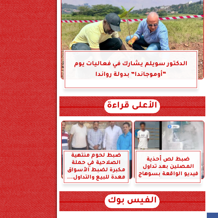
الدكتور سويلم يشارك في فعاليات يوم
“أوموجاندا” بدولة رواندا
الأعلى قراءة
ضبط لحوم منتهية
ضبط لص أحذية
الصلاحية في حملة
المصلين بعد تداول
مكبرة لضبط الأسواق
فيديو الواقعة بسوهاج
معدة للبيع والتداول...
الفيس بوك