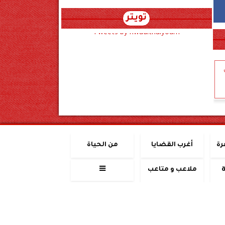
تويتر
Tweets by hwadithalyoum
رة
أغرب القضايا
من الحياة
ملاعب و متاعب
