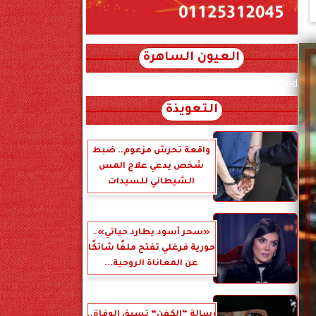
العيون الساهرة
xml_json/rss/~12.xml x0n not found
التعويذة
واقعة تحرش مزعوم.. ضبط
شخص يدعي علاج المس
الشيطاني للسيدات
«سحر أسود يطارد حياتي»…
حورية فرغلي تفتح ملفًا شائكًا
عن المعاناة الروحية...
رسالة “الكفن” تسبق الوفاة..