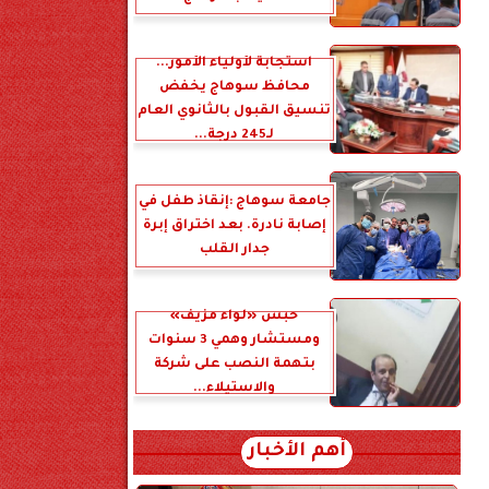
استجابة لأولياء الأمور...
محافظ سوهاج يخفض
تنسيق القبول بالثانوي العام
لـ245 درجة...
جامعة سوهاج :إنقاذ طفل في
إصابة نادرة. بعد اختراق إبرة
جدار القلب
حبس «لواء مزيف»
ومستشار وهمي 3 سنوات
بتهمة النصب على شركة
والاستيلاء...
أهم الأخبار