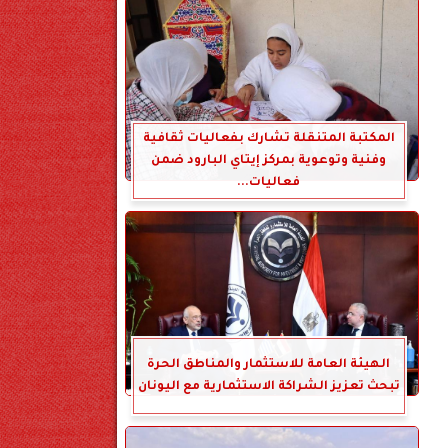
المكتبة المتنقلة تشارك بفعاليات ثقافية
وفنية وتوعوية بمركز إيتاي البارود ضمن
فعاليات...
الهيئة العامة للاستثمار والمناطق الحرة
تبحث تعزيز الشراكة الاستثمارية مع اليونان