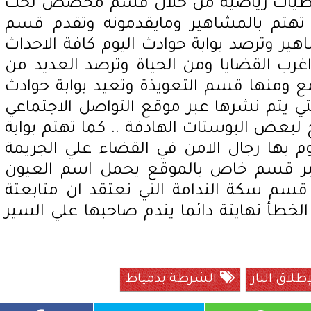
تغطيات رياضية من خلال قسم مخصص تحت
تهتم بالمشاهير ومايقدمونه وتقدم قسم
 وترصد بوابة حوادث اليوم كافة الاحداث
رب القضايا ومن الحياة وترصد العديد من
 ومنها قسم التعويذة وتعيد بوابة حوادث
ي يتم نشرها عبر موقع التواصل الاجتماعي
بعض البوستات الهادفة .. كما تهتم بوابة
وم بها رجال الامن في القضاء علي الجريمة
 عبر قسم خاص بالموقع يحمل اسم العيون
لي قسم سكة الندامة التي نعتقد ان متابعتة
خطأ نهايتة دائما يندم صاحبها علي السير
طلاق النار
الشرطة بدمياط