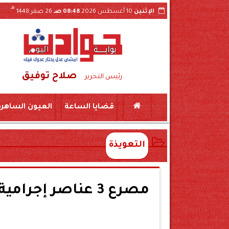
هـ
الإثنين
10 أغسطس 2026
08:48 صـ
26 صفر 1448
صلاح توفيق
قبول بالثانوي العام لـ245 درجة في مرحلته الثانية
رئيس التحرير
قضايا الساعة
العيون الساهرة
التعويذة
مصرع 3 عناصر إجر