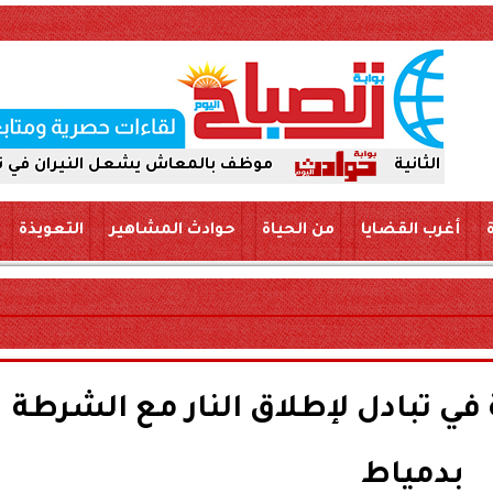
موظف بالمعاش يشعل النيران في نفسه ويفارق ا
أغرب القضايا
من الحياة
حوادث المشاهير
التعويذة
امية في تبادل لإطلاق النار مع الشرطة
بدمياط