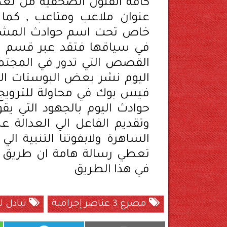
كافة الفنون الصحفية من 
عنوان ملاعب ومتاعب , كما 
خاص تحت اسم حوادث المشاهير
في سياقها فتقد عبر قسم اغ
القصص التي تدور في المجتمع
اليوم نشر بعض البوستات الت
فيس بوك في محاولة للترويج ل
حوادث اليوم بالجهود التي يق
وتقديم الفاعل الي العدالة
الساهرة ولابفوتنا التنبية ا
تعطي رسالة هامة ان طريق ال
في هذا الطريق
مصرع 3 عناصر إجرامية
تبادل لإ