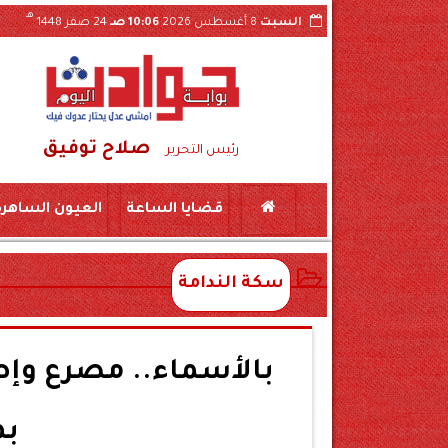
هـ
السبت
8 أغسطس 2026
10:06 صـ
24 صفر 1448
صلاح توفيق
 بسكين بمركز المراغة سوهاج
حبس «لواء مزيف» ومستشار وهمي 3 سنوات بتهمة النص
رئيس التحرير
قضايا الساعة
العيون الساهرة
سكة الندامة
بم