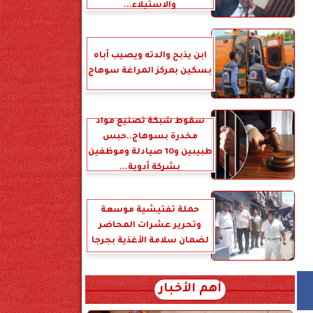
والاستيلاء...
ابن يذبح والدته ويصيب أباه
بسكين بمركز المراغة سوهاج
سقوط شبكة تصنيع مواد
مخدرة بسوهاج..حبس
طبيبين و10 صيادلة وموظفين
بشركة أدوية...
حملة تفتيشية موسعة
وتحرير عشرات المحاضر
لضمان سلامة الأغذية بجرجا
أهم الأخبار