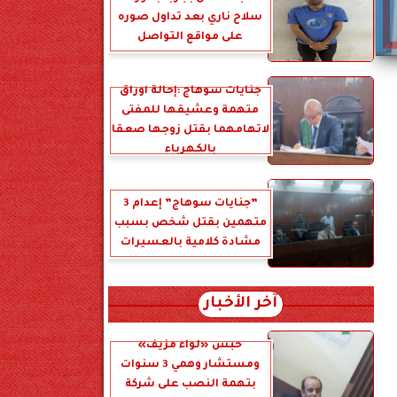
سلاح ناري بعد تداول صوره
على مواقع التواصل
جنايات سوهاج :إحالة أوراق
متهمة وعشيقها للمفتى
لاتهامهما بقتل زوجها صعقا
بالكهرباء
”جنايات سوهاج” إعدام 3
متهمين بقتل شخص بسبب
مشادة كلامية بالعسيرات
آخر الأخبار
حبس «لواء مزيف»
ومستشار وهمي 3 سنوات
بتهمة النصب على شركة