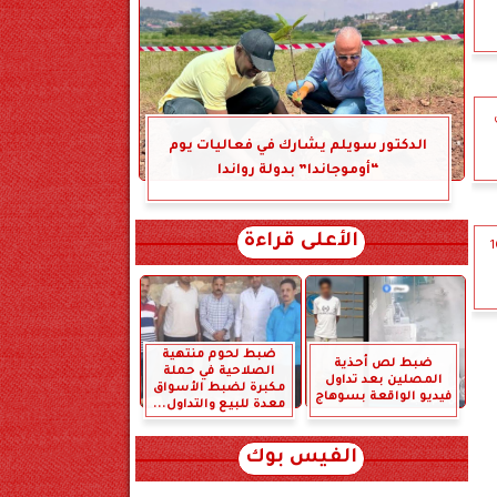
الدكتور سويلم يشارك في فعاليات يوم
“أوموجاندا” بدولة رواندا
الأعلى قراءة
ة لقيامه بغسـل 10
ضبط لحوم منتهية
ضبط لص أحذية
الصلاحية في حملة
المصلين بعد تداول
مكبرة لضبط الأسواق
فيديو الواقعة بسوهاج
معدة للبيع والتداول...
الفيس بوك