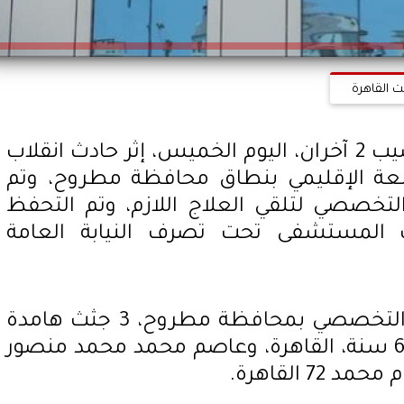
ت القاهرة
لقى 3 أشخاص مصرعهم وأُصيب 2 آخران، اليوم الخميس، إثر حادث انقلاب
عة الإقليمي بنطاق محافظة مطروح، وتم
خصصي لتلقي العلاج اللازم، وتم التحفظ
 المستشفى تحت تصرف النيابة العامة
استقبل مستشفى العلمين التخصصي بمحافظة مطروح، 3 جثث هامدة
باسم عادل الشربيني حسن 65 سنة، القاهرة، وعاصم محمد محمد منصور