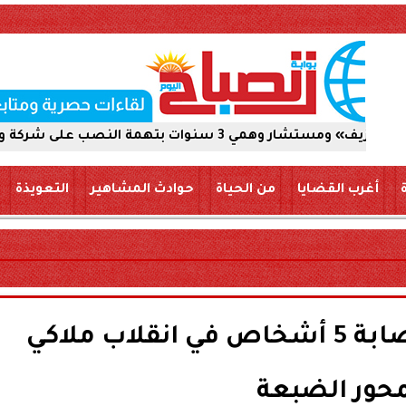
ب على شركة والاستيلاء على 5 ملايين جنيه
أغرب القضايا
من الحياة
حوادث المشاهير
التعويذة
بالأسماء.. مصرع وإصابة 5 أشخاص في انقلاب ملاكي
حور الضبعة