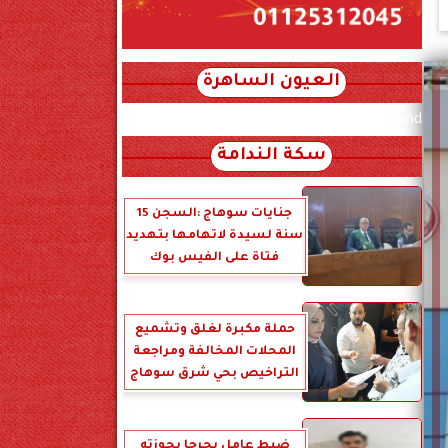
العيون الساهرة
xml_json/rss/~12.xml x0n not found
سكة الندامة
جنايات سوهاج :السجن 15
سنة لسيدة لاتهامها بتهديد
فتاة على الفيس بوك
حملة مكبرة لغلق وتشميع
المحلات المخالفة ومراجعة
التراخيص بحي شرق سوهاج
ضبط عامل بجرجا بحوزته