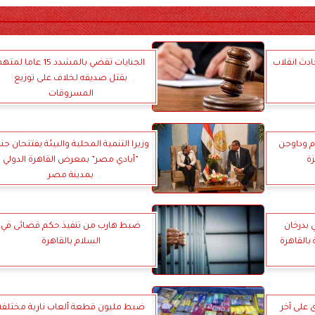
في حادث انقلاب
الجنايات تقضي بالمشدد 15 عاما لمت
بقتل صديقه لخلاف على توزيع
المسروقات
كيلو لحوم وداوجن
وزيرا التنمية المحلية والبيئة يفتتحان جن
زة
”أيادي مصر” بمعرض القاهرة الدولي
بمدينة مصر
 بدرخان
ضبط هارب من تنفيذ حكم قضائى في
القاهرة
السلام بالقاهرة
على آخر
ضبط مليون قطعة ألعاب نارية مختلفة