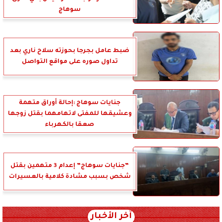
سوهاج
ضبط عامل بجرجا بحوزته سلاح ناري بعد
تداول صوره على مواقع التواصل
جنايات سوهاج :إحالة أوراق متهمة
وعشيقها للمفتى لاتهامهما بقتل زوجها
صعقا بالكهرباء
”جنايات سوهاج” إعدام 3 متهمين بقتل
شخص بسبب مشادة كلامية بالعسيرات
آخر الأخبار