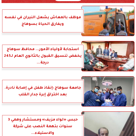
موظف بالمعاش يشعل النيران في نفسه
ويفارق الحياة بسوهاج
استجابة لأولياء الأمور... محافظ سوهاج
يخفض تنسيق القبول بالثانوي العام لـ245
درجة...
جامعة سوهاج :إنقاذ طفل في إصابة نادرة.
بعد اختراق إبرة جدار القلب
حبس «لواء مزيف» ومستشار وهمي 3
سنوات بتهمة النصب على شركة
والاستيلاء...