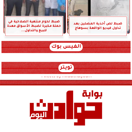
ضبط لحوم منتهية الصلاحية في
ضبط لص أحذية المصلين بعد
حملة مكبرة لضبط الأسواق معدة
تداول فيديو الواقعة بسوهاج
للبيع والتداول...
الفيس بوك
تويتر
Tweets by hwadithalyoum