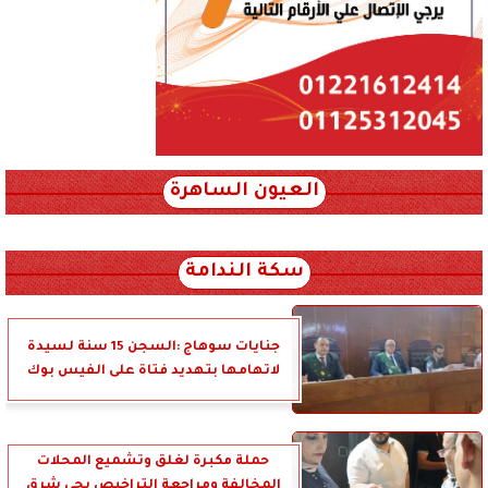
العيون الساهرة
xml_json/rss/~12.xml x0n not found
سكة الندامة
جنايات سوهاج :السجن 15 سنة لسيدة
لاتهامها بتهديد فتاة على الفيس بوك
حملة مكبرة لغلق وتشميع المحلات
المخالفة ومراجعة التراخيص بحي شرق