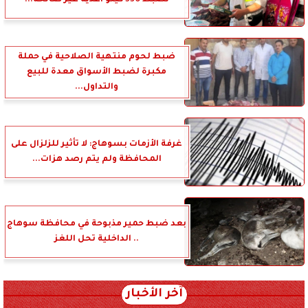
تضبط 530 كيلو أغذية غير صالحة...
ضبط لحوم منتهية الصلاحية في حملة
مكبرة لضبط الأسواق معدة للبيع
والتداول...
غرفة الأزمات بسوهاج: لا تأثير للزلزال على
المحافظة ولم يتم رصد هزات...
بعد ضبط حمير مذبوحة في محافظة سوهاج
.. الداخلية تحل اللغز
آخر الأخبار