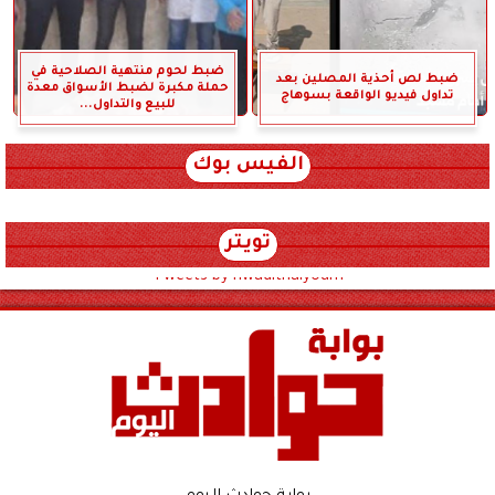
ضبط لحوم منتهية الصلاحية في
ضبط لص أحذية المصلين بعد
حملة مكبرة لضبط الأسواق معدة
تداول فيديو الواقعة بسوهاج
للبيع والتداول...
الفيس بوك
تويتر
Tweets by hwadithalyoum