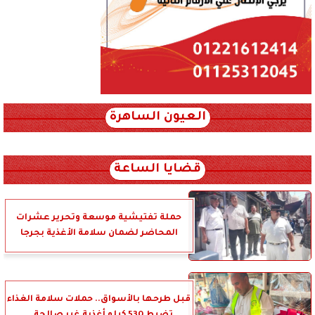
العيون الساهرة
xml_json/rss/~12.xml x0n not found
قضايا الساعة
حملة تفتيشية موسعة وتحرير عشرات
المحاضر لضمان سلامة الأغذية بجرجا
قبل طرحها بالأسواق.. حملات سلامة الغذاء