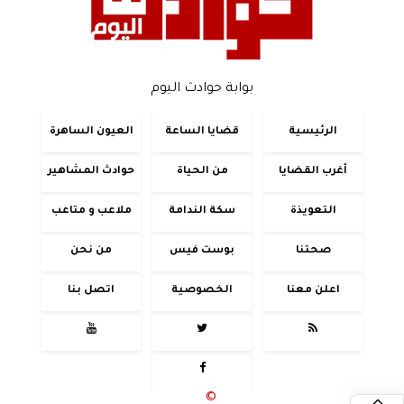
بوابة حوادث اليوم
الرئيسية
قضايا الساعة
العيون الساهرة
أغرب القضايا
من الحياة
حوادث المشاهير
التعويذة
سكة الندامة
ملاعب و متاعب
صحتنا
بوست فيس
من نحن
اعلن معنا
الخصوصية
اتصل بنا




جميع الحقوق محفوظة
©
2020 - 2026 - حوادث اليوم