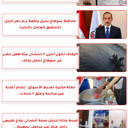
محافظ سوهاج يحيل واقعة ردم نهر النيل
للتحقيق العاجل بالبلينا
الزفاف تحول لحزن !! انتشال جثة طفل حضر
من سوهاج لحفل زفاف...
حملة مكبرة لضبط الأسواق : إعدام أغذية
غير صالحة وغلق 3 محلات...
ضبط فتاة تنتحل صفة أخصائى علاج طبيعى
داخل مركز غير مرخص بجهينة...