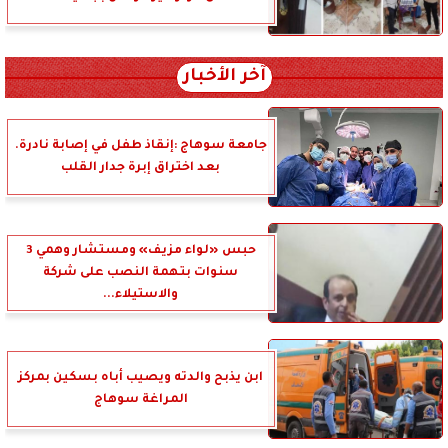
آخر الأخبار
جامعة سوهاج :إنقاذ طفل في إصابة نادرة.
بعد اختراق إبرة جدار القلب
حبس «لواء مزيف» ومستشار وهمي 3
سنوات بتهمة النصب على شركة
والاستيلاء...
ابن يذبح والدته ويصيب أباه بسكين بمركز
المراغة سوهاج