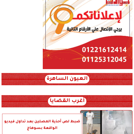
العيون الساهرة
xml_json/rss/~12.xml x0n not found
أغرب القضايا
ضبط لص أحذية المصلين بعد تداول فيديو
الواقعة بسوهاج