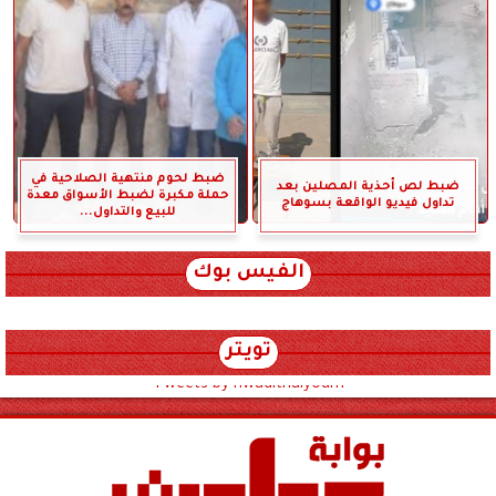
ضبط لحوم منتهية الصلاحية في
ضبط لص أحذية المصلين بعد
حملة مكبرة لضبط الأسواق معدة
تداول فيديو الواقعة بسوهاج
للبيع والتداول...
الفيس بوك
تويتر
Tweets by hwadithalyoum