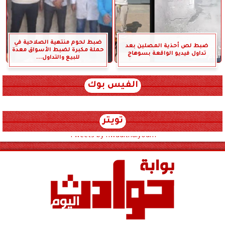
ضبط لحوم منتهية الصلاحية في
ضبط لص أحذية المصلين بعد
حملة مكبرة لضبط الأسواق معدة
تداول فيديو الواقعة بسوهاج
للبيع والتداول...
الفيس بوك
تويتر
Tweets by hwadithalyoum