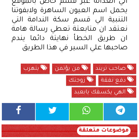
الي العدالة عبر قسم خاص بالموقع
يحمل اسم العيون الساهرة ولابفوتنا
التنبية الي قسم سكة الندامة التي
نعتقد ان متابعتة تعطي رسالة هامة
ان طريق الخطأ نهايتة دائما يندم
صاحبها علي السير في هذا الطريق
صاحب تريند
من يؤتمن
يتهرب
دفع نفقة
زوجتك
الهي يكسفك يابعيد
موضوعات متعلقة