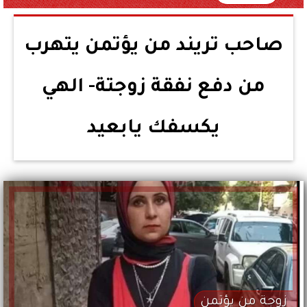
صاحب تريند من يؤتمن يتهرب
من دفع نفقة زوجتة- الهي
يكسفك يابعيد
زوجة من يؤتمن