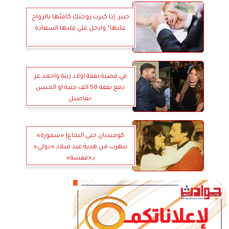
خبير :إذا كبرت زوجتك كافئها بالزواج
عليها” وادخل علي قلبها السعادة
في قضية نفقة اولاد زينة واحمد عز
دفع نفقة 50 الف جنية او الحبس
-تفاصيل
كوميديان حتى النخاع| «سمورة»
يتهرب من هدية عيد ميلاد «دولى»
بـ«قفشة»