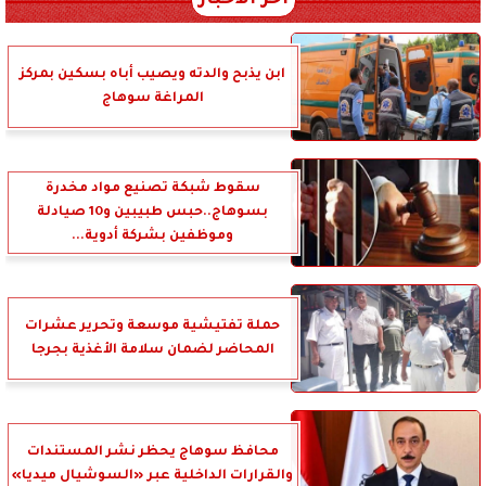
آخر الأخبار
ابن يذبح والدته ويصيب أباه بسكين بمركز
المراغة سوهاج
سقوط شبكة تصنيع مواد مخدرة
بسوهاج..حبس طبيبين و10 صيادلة
وموظفين بشركة أدوية...
حملة تفتيشية موسعة وتحرير عشرات
المحاضر لضمان سلامة الأغذية بجرجا
محافظ سوهاج يحظر نشر المستندات
والقرارات الداخلية عبر «السوشيال ميديا»