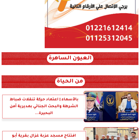
العيون الساهرة
xml_json/rss/~12.xml x0n not found
من الحياة
بالأسماء | اعتماد حركة تنقلات ضباط
الشرطة والبحث الجنائي بمديرية أمن
البحيرة...
افتتاح مسجد عزبة غزال بقرية أبو