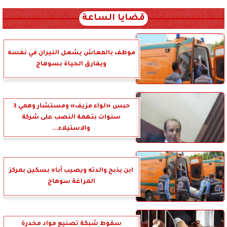
xml_json/rss/~12.xml x0n not found
قضايا الساعة
موظف بالمعاش يشعل النيران في نفسه
ويفارق الحياة بسوهاج
حبس «لواء مزيف» ومستشار وهمي 3
سنوات بتهمة النصب على شركة
والاستيلاء...
ابن يذبح والدته ويصيب أباه بسكين بمركز
المراغة سوهاج
سقوط شبكة تصنيع مواد مخدرة