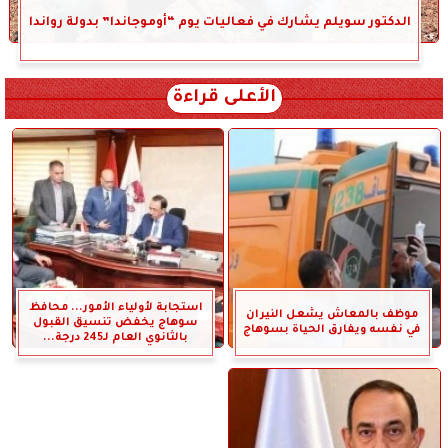
الدكتور سويلم يشارك في فعاليات يوم “أوموجاندا” بدولة رواندا
الأعلى قراءة
استجابة لأولياء الأمور... محافظ
موظف بالمعاش يشعل النيران
سوهاج يخفض تنسيق القبول
في نفسه ويفارق الحياة بسوهاج
بالثانوي العام لـ245 درجة...