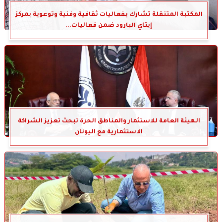
المكتبة المتنقلة تشارك بفعاليات ثقافية وفنية وتوعوية بمركز
إيتاي البارود ضمن فعاليات...
الهيئة العامة للاستثمار والمناطق الحرة تبحث تعزيز الشراكة
الاستثمارية مع اليونان