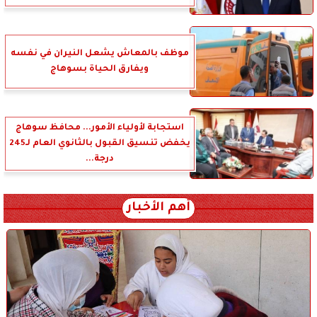
موظف بالمعاش يشعل النيران في نفسه
ويفارق الحياة بسوهاج
استجابة لأولياء الأمور... محافظ سوهاج
يخفض تنسيق القبول بالثانوي العام لـ245
درجة...
أهم الأخبار