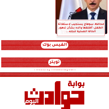
محافظ سوهاج يستجيب لاستغاثة
الطفل: أطلقها والده بشأن تدهور
الحالة الصحية لنجله...
الفيس بوك
تويتر
Tweets by hwadithalyoum