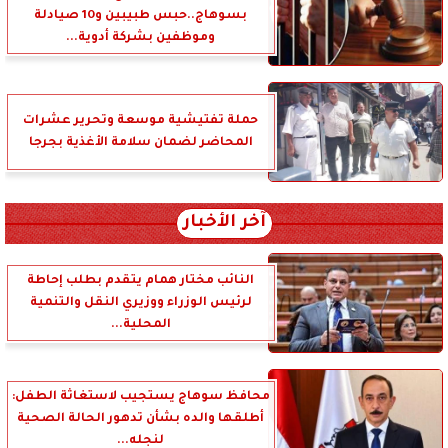
بسوهاج..حبس طبيبين و10 صيادلة
وموظفين بشركة أدوية...
حملة تفتيشية موسعة وتحرير عشرات
المحاضر لضمان سلامة الأغذية بجرجا
آخر الأخبار
النائب مختار همام يتقدم بطلب إحاطة
لرئيس الوزراء ووزيري النقل والتنمية
المحلية...
محافظ سوهاج يستجيب لاستغاثة الطفل:
أطلقها والده بشأن تدهور الحالة الصحية
لنجله...