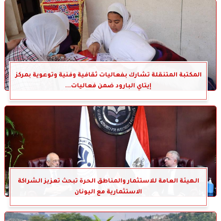
المكتبة المتنقلة تشارك بفعاليات ثقافية وفنية وتوعوية بمركز
إيتاي البارود ضمن فعاليات...
الهيئة العامة للاستثمار والمناطق الحرة تبحث تعزيز الشراكة
الاستثمارية مع اليونان