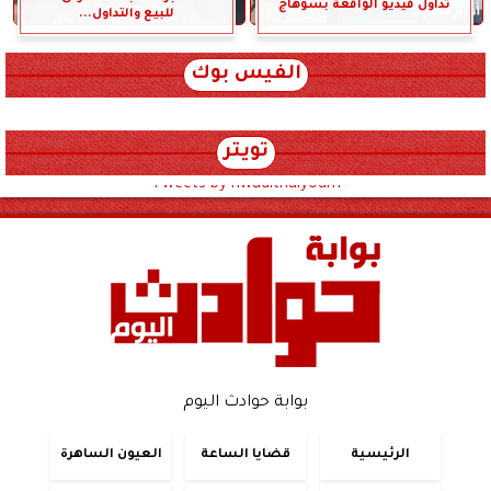
تداول فيديو الواقعة بسوهاج
للبيع والتداول...
الفيس بوك
تويتر
Tweets by hwadithalyoum
بوابة حوادث اليوم
الرئيسية
قضايا الساعة
العيون الساهرة