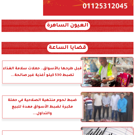
العيون الساهرة
xml_json/rss/~12.xml x0n not found
قضايا الساعة
قبل طرحها بالأسواق.. حملات سلامة الغذاء
تضبط 530 كيلو أغذية غير صالحة...
ضبط لحوم منتهية الصلاحية في حملة
مكبرة لضبط الأسواق معدة للبيع
والتداول...