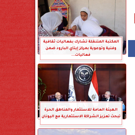
المكتبة المتنقلة تشارك بفعاليات ثقافية
وفنية وتوعوية بمركز إيتاي البارود ضمن
فعاليات...
الهيئة العامة للاستثمار والمناطق الحرة
تبحث تعزيز الشراكة الاستثمارية مع اليونان