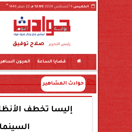
هـ
الخميس
6 أغسطس 2026
12:00 مـ
22 صفر 1448
صلاح توفيق
تداول فيديو الواقعة بسوهاج
ضبط لحوم منتهية 
رئيس التحرير
قضايا الساعة
العيون الساهرة
حوادث المشاهير
إليسا تخطف الأنظار
السينما