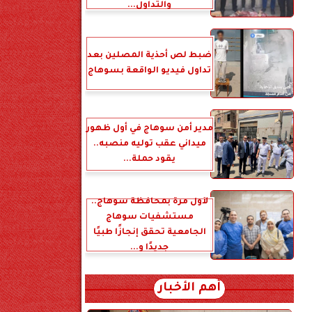
والتداول...
ضبط لص أحذية المصلين بعد
تداول فيديو الواقعة بسوهاج
مدير أمن سوهاج في أول ظهور
ميداني عقب توليه منصبه..
يقود حملة...
لأول مرة بمحافظة سوهاج..
مستشفيات سوهاج
الجامعية تحقق إنجازًا طبيًا
جديدًا و...
أهم الأخبار