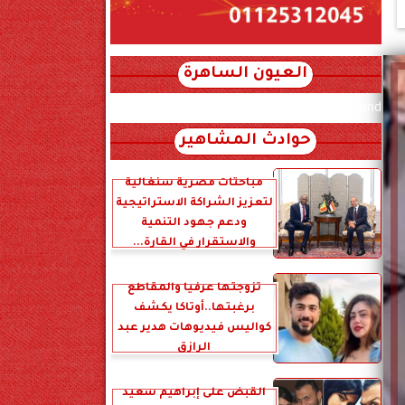
العيون الساهرة
xml_json/rss/~12.xml x0n not found
حوادث المشاهير
مباحثات مصرية سنغالية
لتعزيز الشراكة الاستراتيجية
ودعم جهود التنمية
والاستقرار في القارة...
تزوجتها عرفياً والمقاطع
برغبتها..أوتاكا يكشف
كواليس فيديوهات هدير عبد
الرازق
القبض على إبراهيم سعيد