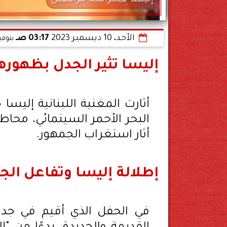
إليسا فيحراسة مرافقين
الأحد، 10 ديسمبر 2023
03:17 صـ
بتوقي
إليسا تثير الجدل بظهوره
أثارت المغنية اللبنانية إليس
البحر الأحمر السينمائي، محا
أثار استغراب الجمهور.
إطلالة إليسا وتفاعل الج
في الحفل الذي أقيم في جدة