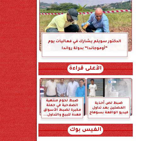
الدكتور سويلم يشارك في فعاليات يوم
“أوموجاندا” بدولة رواندا
الأعلى قراءة
ضبط لحوم منتهية
ضبط لص أحذية
الصلاحية في حملة
المصلين بعد تداول
مكبرة لضبط الأسواق
فيديو الواقعة بسوهاج
معدة للبيع والتداول...
الفيس بوك