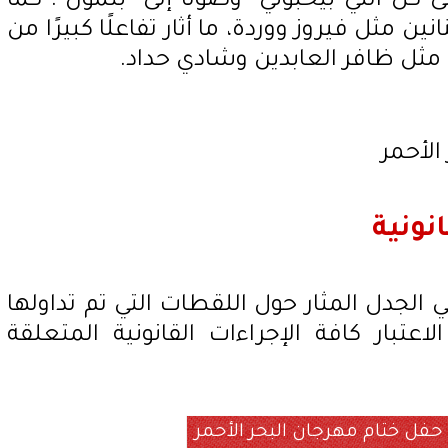
لى كل اللي بيحبوني" وصولًا إلى "بتمون". كما
ن مثل فيروز ووردة، ما أثار تفاعلًا كبيرًا من
مثل ظافر العابدين وشادي حداد.
نونية
ي الجدل المثار حول اللقطات التي تم تداولها
عتبار كافة الإجراءات القانونية المتعلقة
حفل ختام مهرجان البحر الأحمر