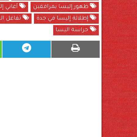
ظهور إليسا بمرافقين
أغاني إل
إطلالة إليسا في جدة
تفاعل ال
حراسة اليسا