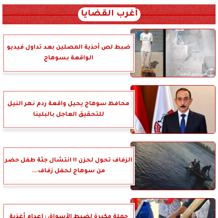
أغرب القضايا
ضبط لص أحذية المصلين بعد تداول فيديو
الواقعة بسوهاج
محافظ سوهاج يحيل واقعة ردم نهر النيل
للتحقيق العاجل بالبلينا
الزفاف تحول لحزن !! انتشال جثة طفل حضر
من سوهاج لحفل زفاف...
حملة مكبرة لضبط الأسواق : إعدام أغذية