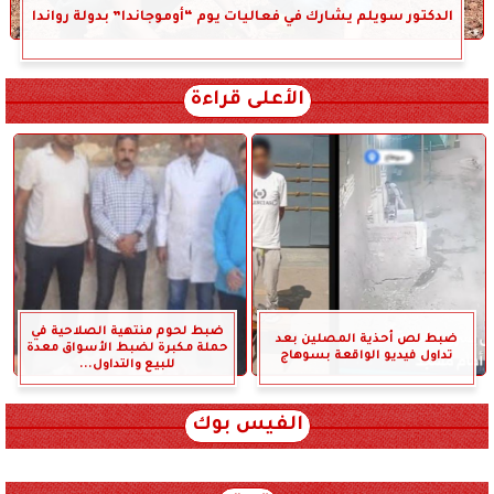
الدكتور سويلم يشارك في فعاليات يوم “أوموجاندا” بدولة رواندا
الأعلى قراءة
ضبط لحوم منتهية الصلاحية في
ضبط لص أحذية المصلين بعد
حملة مكبرة لضبط الأسواق معدة
تداول فيديو الواقعة بسوهاج
للبيع والتداول...
الفيس بوك