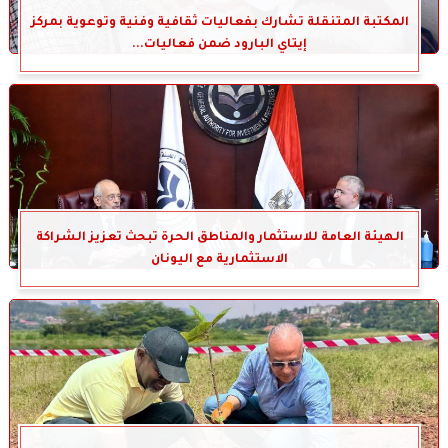
المكتبة المتنقلة تشارك بفعاليات ثقافية وفنية وتوعوية بمركز
إيتاي البارود ضمن فعاليات...
الهيئة العامة للاستثمار والمناطق الحرة تبحث تعزيز الشراكة
الاستثمارية مع اليونان