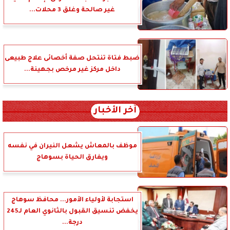
غير صالحة وغلق 3 محلات...
ضبط فتاة تنتحل صفة أخصائى علاج طبيعى
داخل مركز غير مرخص بجهينة...
آخر الأخبار
موظف بالمعاش يشعل النيران في نفسه
ويفارق الحياة بسوهاج
استجابة لأولياء الأمور... محافظ سوهاج
يخفض تنسيق القبول بالثانوي العام لـ245
درجة...