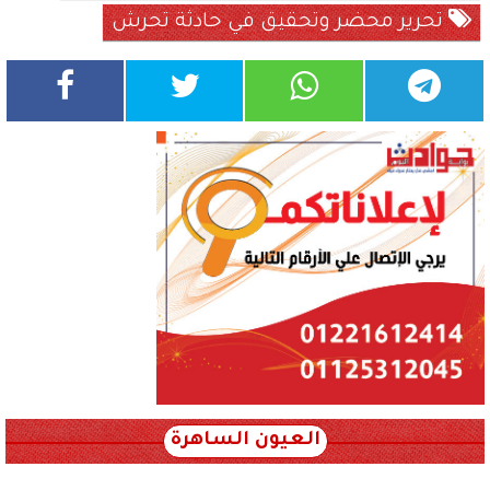
تحرير محضر وتحقيق في حادثة تحرش
العيون الساهرة
xml_json/rss/~12.xml x0n not found