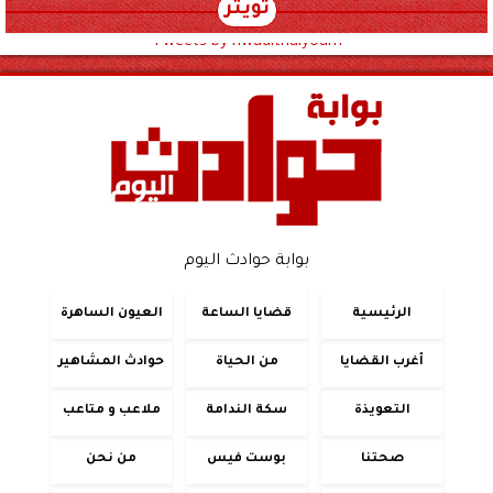
تويتر
Tweets by hwadithalyoum
بوابة حوادث اليوم
الرئيسية
قضايا الساعة
العيون الساهرة
أغرب القضايا
من الحياة
حوادث المشاهير
التعويذة
سكة الندامة
ملاعب و متاعب
صحتنا
بوست فيس
من نحن