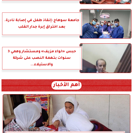
جامعة سوهاج :إنقاذ طفل في إصابة نادرة.
بعد اختراق إبرة جدار القلب
حبس «لواء مزيف» ومستشار وهمي 3
سنوات بتهمة النصب على شركة
والاستيلاء...
أهم الأخبار