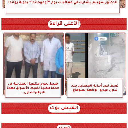
الدكتور سويلم يشارك في فعاليات يوم “أوموجاندا” بدولة رواندا
الأعلى قراءة
ضبط لحوم منتهية الصلاحية في
ضبط لص أحذية المصلين بعد
حملة مكبرة لضبط الأسواق معدة
تداول فيديو الواقعة بسوهاج
للبيع والتداول...
الفيس بوك