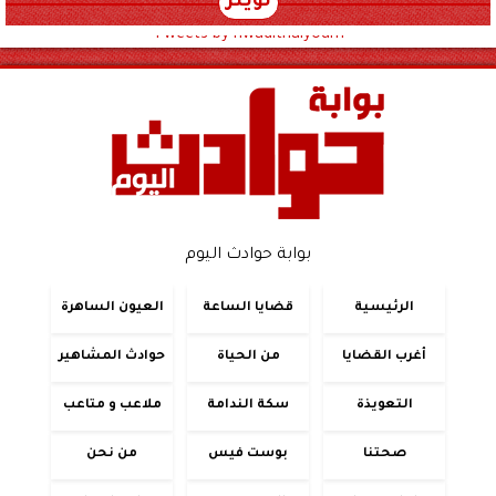
تويتر
Tweets by hwadithalyoum
بوابة حوادث اليوم
الرئيسية
قضايا الساعة
العيون الساهرة
أغرب القضايا
من الحياة
حوادث المشاهير
التعويذة
سكة الندامة
ملاعب و متاعب
صحتنا
بوست فيس
من نحن