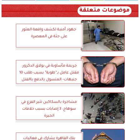
موضوعات متعلقة
جهود أمنية لكشف واقعة العثور
على جثة في المعصرة
جريمة مأساوية في بولاق الدكرور:
مقتل عامل بـ”طوبة” بسبب طلب 10
جنيهات- المتسول يالدفع ياالقتل
مشاجرة بالسكاكين تثير الفزع في
سوهاج: 3 إصابات بسبب خلافات
الجيرة
بنك القاهرة يشارك في فعاليات