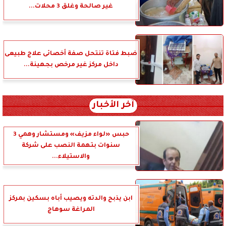
غير صالحة وغلق 3 محلات...
ضبط فتاة تنتحل صفة أخصائى علاج طبيعى
داخل مركز غير مرخص بجهينة...
آخر الأخبار
حبس «لواء مزيف» ومستشار وهمي 3
سنوات بتهمة النصب على شركة
والاستيلاء...
ابن يذبح والدته ويصيب أباه بسكين بمركز
المراغة سوهاج