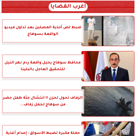
أغرب القضايا
ضبط لص أحذية المصلين بعد تداول فيديو
الواقعة بسوهاج
محافظ سوهاج يحيل واقعة ردم نهر النيل
للتحقيق العاجل بالبلينا
الزفاف تحول لحزن !! انتشال جثة طفل حضر
من سوهاج لحفل زفاف...
حملة مكبرة لضبط الأسواق : إعدام أغذية