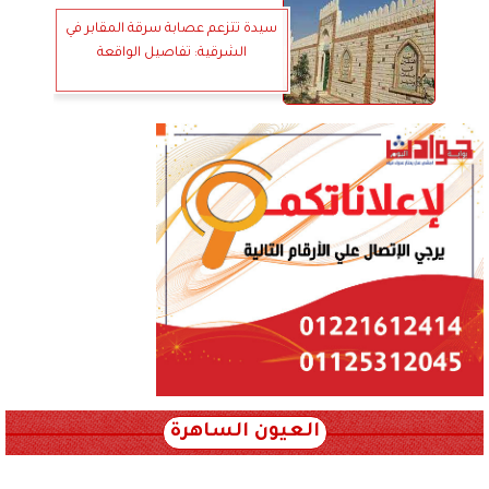
سيدة تتزعم عصابة سرقة المقابر في
الشرقية: تفاصيل الواقعة
العيون الساهرة
xml_json/rss/~12.xml x0n not found