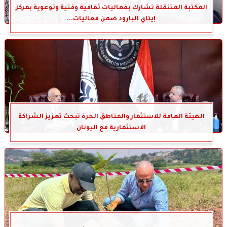
المكتبة المتنقلة تشارك بفعاليات ثقافية وفنية وتوعوية بمركز
إيتاي البارود ضمن فعاليات...
الهيئة العامة للاستثمار والمناطق الحرة تبحث تعزيز الشراكة
الاستثمارية مع اليونان