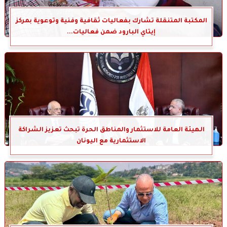
المكتبة المتنقلة تشارك بفعاليات ثقافية وفنية وتوعوية بمركز
إيتاي البارود ضمن فعاليات...
الهيئة العامة للاستثمار والمناطق الحرة تبحث تعزيز الشراكة
الاستثمارية مع اليونان