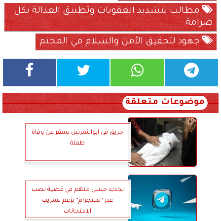
مطالب بتشديد العقوبات وتطبيق العدالة بكل
صرامة
جهود لتحقيق الأمن والسلام في المجتم
موضوعات متعلقة
حريق في ابوالنمرس يسفر عن وفاة
طفلة
تجديد حبس متهم في قضية نصب
عبر ”تيليجرام” بزعم تسريب
الامتحانات