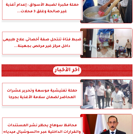
حملة مكبرة لضبط الأسواق : إعدام أغذية
غير صالحة وغلق 3 محلات...
ضبط فتاة تنتحل صفة أخصائى علاج طبيعى
داخل مركز غير مرخص بجهينة...
آخر الأخبار
حملة تفتيشية موسعة وتحرير عشرات
المحاضر لضمان سلامة الأغذية بجرجا
محافظ سوهاج يحظر نشر المستندات
والقرارات الداخلية عبر «السوشيال ميديا»