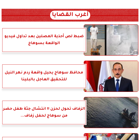
xml_json/rss/~12.xml x0n not found
أغرب القضايا
ضبط لص أحذية المصلين بعد تداول فيديو
الواقعة بسوهاج
محافظ سوهاج يحيل واقعة ردم نهر النيل
للتحقيق العاجل بالبلينا
الزفاف تحول لحزن !! انتشال جثة طفل حضر
من سوهاج لحفل زفاف...