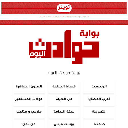
تويتر
Tweets by hwadithalyoum
بوابة حوادث اليوم
الرئيسية
قضايا الساعة
العيون الساهرة
أغرب القضايا
من الحياة
حوادث المشاهير
التعويذة
سكة الندامة
ملاعب و متاعب
صحتنا
بوست فيس
من نحن