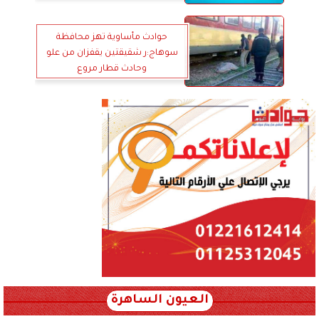
حوادث مأساوية تهز محافظة
سوهاج:ر شقيقتين يقفزان من علو
وحادث قطار مروع
العيون الساهرة