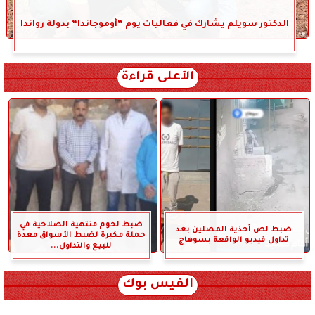
الدكتور سويلم يشارك في فعاليات يوم “أوموجاندا” بدولة رواندا
الأعلى قراءة
ضبط لحوم منتهية الصلاحية في
ضبط لص أحذية المصلين بعد
حملة مكبرة لضبط الأسواق معدة
تداول فيديو الواقعة بسوهاج
للبيع والتداول...
الفيس بوك