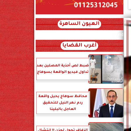
العيون الساهرة
xml_json/rss/~12.xml x0n not found
أغرب القضايا
ضبط لص أحذية المصلين بعد
تداول فيديو الواقعة بسوهاج
محافظ سوهاج يحيل واقعة
ردم نهر النيل للتحقيق
العاجل بالبلينا
الزفاف تحول لحزن !! انتشال