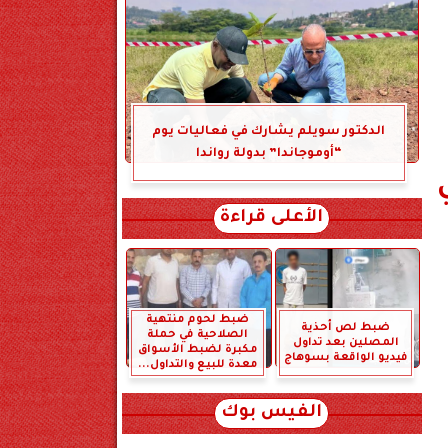
الدكتور سويلم يشارك في فعاليات يوم
“أوموجاندا” بدولة رواندا
الأعلى قراءة
ضبط لحوم منتهية
ضبط لص أحذية
الصلاحية في حملة
المصلين بعد تداول
مكبرة لضبط الأسواق
فيديو الواقعة بسوهاج
معدة للبيع والتداول...
الفيس بوك