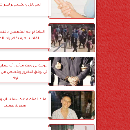
الموبايل والكمبيوتر لفترات
النيابة تواجه المتهمين باقت
لغات بالهرم بكاميرات الم
خرجت في وقت منأخر ..أب يقطع 
في بولاق الدكرور ويتخلص من 
توك
فتاة المقطم عاكسها شاب وال
فضربة فقتلتة