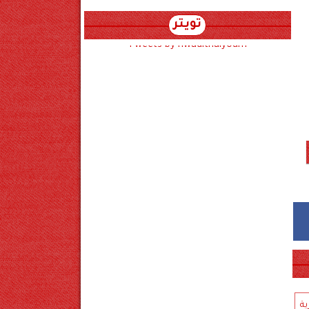
تويتر
Tweets by hwadithalyoum
ية