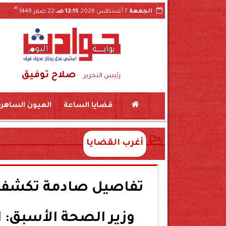
هـ
الجمعة
7 أغسطس 2026
12:15 صـ
22 صفر 1448
صلاح توفيق
دات والقرارات الداخلية عبر «السوشيال ميديا»
رئيس التحرير
قضايا الساعة
العيون الساهرة
أغرب القضايا
تفاصيل صادمة تكشف 
وزير الصحة الأسبق: ا