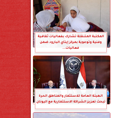
المكتبة المتنقلة تشارك بفعاليات ثقافية
وفنية وتوعوية بمركز إيتاي البارود ضمن
فعاليات...
الهيئة العامة للاستثمار والمناطق الحرة
تبحث تعزيز الشراكة الاستثمارية مع اليونان