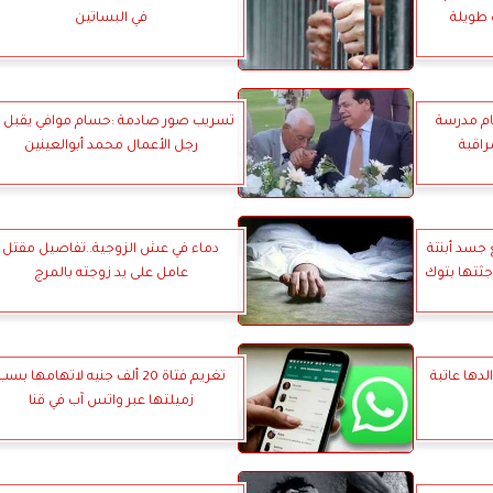
 طويلة
في البساتين
حام مدرسة
تسريب صور صادمة :حسام موافي يقبل ي
راقبة
رجل الأعمال محمد أبوالعينين
جسد أبنتة
دماء في عش الزوجية..تفاصيل مقتل
جثتها بتوك
عامل على يد زوجته بالمرج
دها عاتبة
تغريم فتاة 20 ألف جنيه لاتهامها بسب
زميلتها عبر واتس آب في قنا