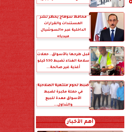
محافظ سوهاج يحظر نشر
المستندات والقرارات
الداخلية عبر «السوشيال
ميديا»
قبل طرحها بالأسواق.. حملات
سلامة الغذاء تضبط 530 كيلو
أغذية غير صالحة...
ضبط لحوم منتهية الصلاحية
في حملة مكبرة لضبط
الأسواق معدة للبيع
والتداول...
أهم الأخبار