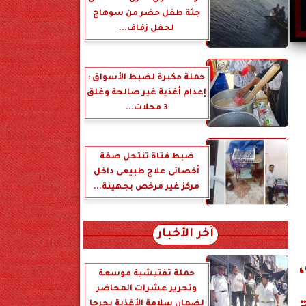
جثة طفل حضر من سوهاج
لحفل زفاف...
حملة مكبرة لضبط الأسواق :
إعدام أغذية غير صالحة وغلق
3 محلات...
ضبط فتاة تنتحل صفة
أخصائى علاج طبيعى داخل
مركز غير مرخص بجهينة...
آخر الأخبار
حملة تفتيشية موسعة
وتحرير عشرات المحاضر
لضمان سلامة الأغذية بجرجا