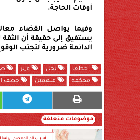
أوقات الحاجة.
وفيما يواصل القضاء معال
يستفيق إلى حقيقة أن الثقة ل
الدائمة ضرورية لتجنب الوقوع
: خطف
نجل
وزير
صح
محكمة
متهمين
خطف ابن
موضوعات متعلقة
أسباب ألم المعصم.. بينها 