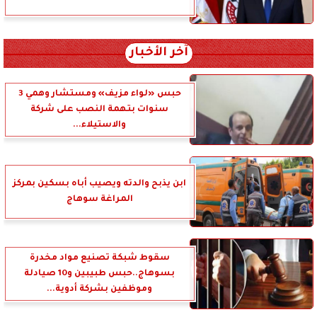
آخر الأخبار
حبس «لواء مزيف» ومستشار وهمي 3
سنوات بتهمة النصب على شركة
والاستيلاء...
ابن يذبح والدته ويصيب أباه بسكين بمركز
المراغة سوهاج
سقوط شبكة تصنيع مواد مخدرة
بسوهاج..حبس طبيبين و10 صيادلة
وموظفين بشركة أدوية...