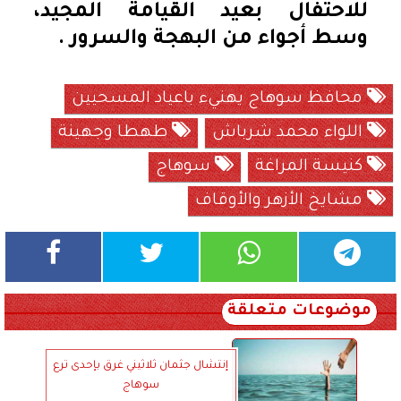
للاحتفال بعيد القيامة المجيد،
وسط أجواء من البهجة والسرور .
محافظ سوهاج يهنيء باعياد المسحيين
اللواء محمد شرباش
طهطا وجهينة
كنيسة المراغة
سوهاج
مشايخ الأزهر والأوقاف
موضوعات متعلقة
إنتشال جثمان ثلاثيني غرق بإحدى ترع
سوهاج