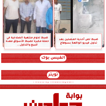
ضبط لحوم منتهية الصلاحية في
ضبط لص أحذية المصلين بعد
حملة مكبرة لضبط الأسواق معدة
تداول فيديو الواقعة بسوهاج
للبيع والتداول...
الفيس بوك
تويتر
Tweets by hwadithalyoum