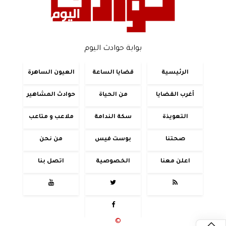
بوابة حوادث اليوم
الرئيسية
قضايا الساعة
العيون الساهرة
أغرب القضايا
من الحياة
حوادث المشاهير
التعويذة
سكة الندامة
ملاعب و متاعب
صحتنا
بوست فيس
من نحن
اعلن معنا
الخصوصية
اتصل بنا




جميع الحقوق محفوظة
©
2020 - 2026 - حوادث اليوم