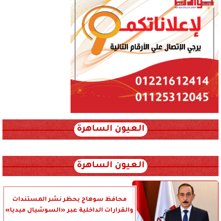
العيون الساهرة
xml_json/rss/~12.xml x0n not found
العيون الساهرة
محافظ سوهاج يحظر نشر المستندات
والقرارات الداخلية عبر «السوشيال ميديا»