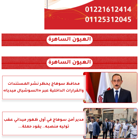
العيون الساهرة
xml_json/rss/~12.xml x0n not found
العيون الساهرة
محافظ سوهاج يحظر نشر المستندات
والقرارات الداخلية عبر «السوشيال ميديا»
مدير أمن سوهاج في أول ظهور ميداني عقب
توليه منصبه.. يقود حملة...