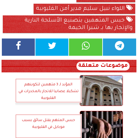
اللواء نبيل سليم مدير أمن القليوبية
حبس المتهمين بتصنيع الأسلحة النارية
والإتجار بها بـ شبرا الخيمة
موضوعات متعلقة
المؤبد لـ 3 متهمين لتكوينهم
تشكيلا عصابيا للاتجار بالمخدرات في
القليوبية
حبس المتهم بقتل سائق بسبب
موبايل في القليوبية