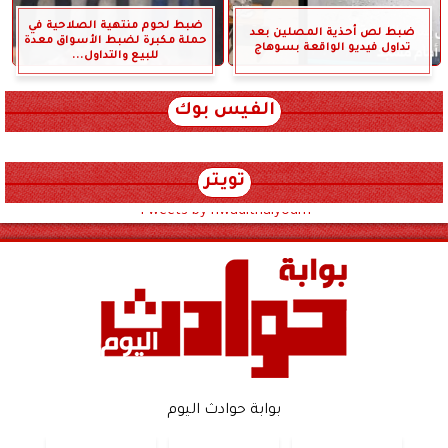
ضبط لحوم منتهية الصلاحية في
ضبط لص أحذية المصلين بعد
حملة مكبرة لضبط الأسواق معدة
تداول فيديو الواقعة بسوهاج
للبيع والتداول...
الفيس بوك
تويتر
Tweets by hwadithalyoum
بوابة حوادث اليوم