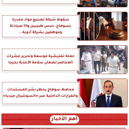
سقوط شبكة تصنيع مواد مخدرة
بسوهاج..حبس طبيبين و10 صيادلة
وموظفين بشركة أدوية...
حملة تفتيشية موسعة وتحرير عشرات
المحاضر لضمان سلامة الأغذية بجرجا
محافظ سوهاج يحظر نشر المستندات
والقرارات الداخلية عبر «السوشيال ميديا»
أهم الأخبار