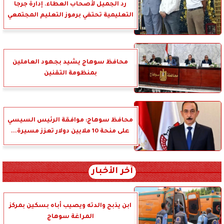
رد الجميل لأصحاب العطاء. إدارة جرجا
التعليمية تحتفي برموز التعليم المجتمعي
محافظ سوهاج يشيد بجهود العاملين
بمنظومة التقنين
محافظ سوهاج: موافقة الرئيس السيسي
على منحة 10 ملايين دولار تعزز مسيرة...
آخر الأخبار
ابن يذبح والدته ويصيب أباه بسكين بمركز
المراغة سوهاج