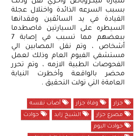
سيارة ميكروباص وآخري نقل وذلك
بسبب السرعه الذائدة واختلال عجلة
القيادة في يد السائقين وفقدانها
السيطره على السيارتين فاصطدما
ببعضهم مما تسبب في إصابة 7
أشخاص ، وتم نقل المصابين الي
مستشفي الفيوم العام وذلك لعمل
الفحوصات الطبية الازمه ، وتم تحرر
محضر بالواقعة وأخطرت النيابة
العامةة التي تولت التحقيق .
جزار
وفاة جزار
أصاب نفسه
مصرع جزار
الشيخ زايد
حوادث
حوادث اليوم