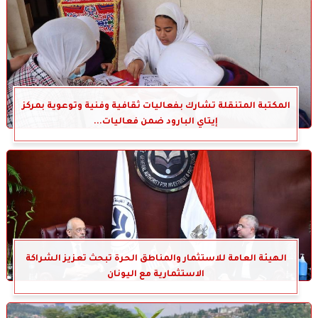
المكتبة المتنقلة تشارك بفعاليات ثقافية وفنية وتوعوية بمركز
إيتاي البارود ضمن فعاليات...
الهيئة العامة للاستثمار والمناطق الحرة تبحث تعزيز الشراكة
الاستثمارية مع اليونان