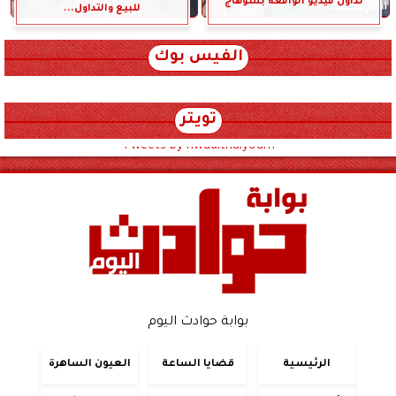
تداول فيديو الواقعة بسوهاج
للبيع والتداول...
الفيس بوك
تويتر
Tweets by hwadithalyoum
بوابة حوادث اليوم
الرئيسية
قضايا الساعة
العيون الساهرة