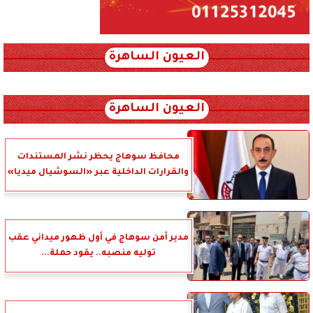
العيون الساهرة
xml_json/rss/~12.xml x0n not found
العيون الساهرة
محافظ سوهاج يحظر نشر المستندات
والقرارات الداخلية عبر «السوشيال ميديا»
مدير أمن سوهاج في أول ظهور ميداني عقب
توليه منصبه.. يقود حملة...