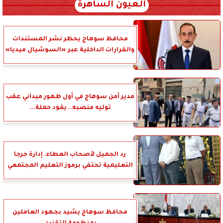
العيون الساهرة
محافظ سوهاج يحظر نشر المستندات
والقرارات الداخلية عبر «السوشيال ميديا»
مدير أمن سوهاج في أول ظهور ميداني عقب
توليه منصبه.. يقود حملة...
رد الجميل لأصحاب العطاء. إدارة جرجا
التعليمية تحتفي برموز التعليم المجتمعي
محافظ سوهاج يشيد بجهود العاملين