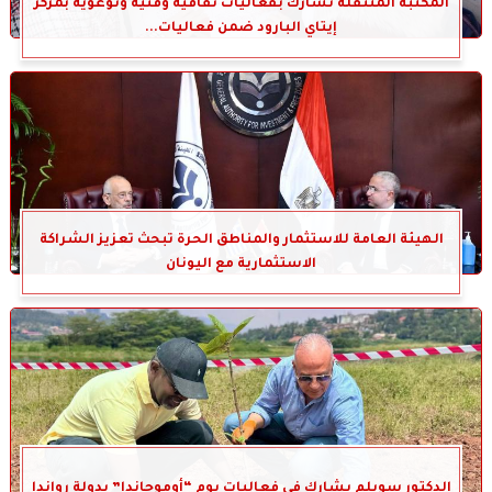
المكتبة المتنقلة تشارك بفعاليات ثقافية وفنية وتوعوية بمركز
إيتاي البارود ضمن فعاليات...
الهيئة العامة للاستثمار والمناطق الحرة تبحث تعزيز الشراكة
الاستثمارية مع اليونان
الدكتور سويلم يشارك في فعاليات يوم “أوموجاندا” بدولة رواندا