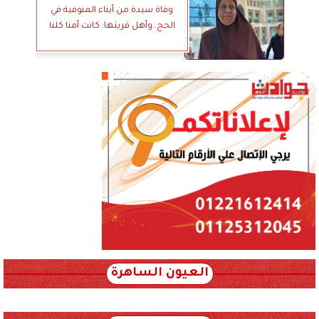
وفاة سيدة من أبناء المنوفية في
الحج..وأهل قريتها: كانت أمنا كلنا
العيون الساهرة
xml_json/rss/~12.xml x0n not found