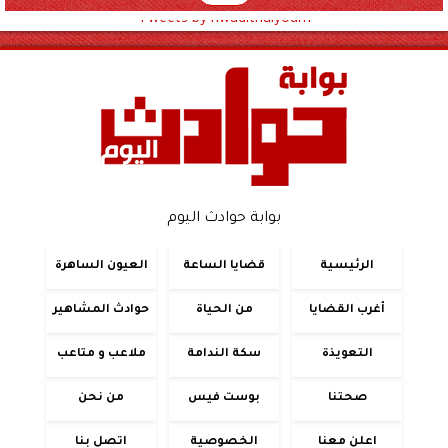
Tweets by hwadithalyoum
بوابة حوادث اليوم
الرئيسية
قضايا الساعة
العيون الساهرة
أغرب القضايا
من الحياة
حوادث المشاهير
التعويذة
سكة الندامة
ملاعب و متاعب
صحتنا
بوست فيس
من نحن
اعلن معنا
الخصوصية
اتصل بنا