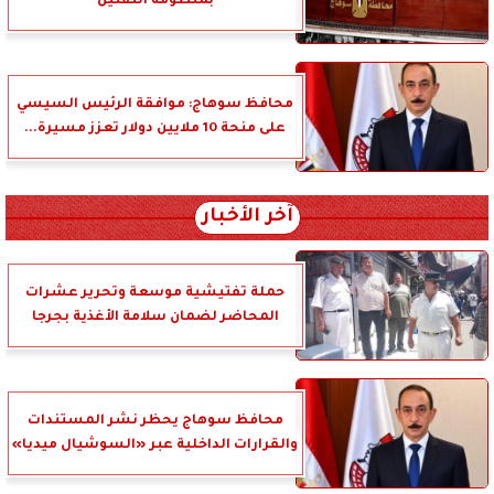
بمنظومة التقنين
محافظ سوهاج: موافقة الرئيس السيسي
على منحة 10 ملايين دولار تعزز مسيرة...
آخر الأخبار
حملة تفتيشية موسعة وتحرير عشرات
المحاضر لضمان سلامة الأغذية بجرجا
محافظ سوهاج يحظر نشر المستندات
والقرارات الداخلية عبر «السوشيال ميديا»