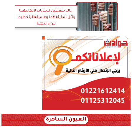
إحالة شقيقين للجنايات لاتهامهما
بقتل شقيقتهما وعشيقها بتخطيط
من والدهما
العيون الساهرة
xml_json/rss/~12.xml x0n not found