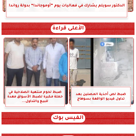
الدكتور سويلم يشارك في فعاليات يوم “أوموجاندا” بدولة رواندا
الأعلى قراءة
ضبط لحوم منتهية الصلاحية في
ضبط لص أحذية المصلين بعد
حملة مكبرة لضبط الأسواق معدة
تداول فيديو الواقعة بسوهاج
للبيع والتداول...
الفيس بوك