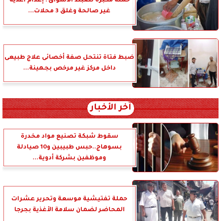
حملة مكبرة لضبط الأسواق : إعدام أغذية
غير صالحة وغلق 3 محلات...
ضبط فتاة تنتحل صفة أخصائى علاج طبيعى
داخل مركز غير مرخص بجهينة...
آخر الأخبار
سقوط شبكة تصنيع مواد مخدرة
بسوهاج..حبس طبيبين و10 صيادلة
وموظفين بشركة أدوية...
حملة تفتيشية موسعة وتحرير عشرات
المحاضر لضمان سلامة الأغذية بجرجا