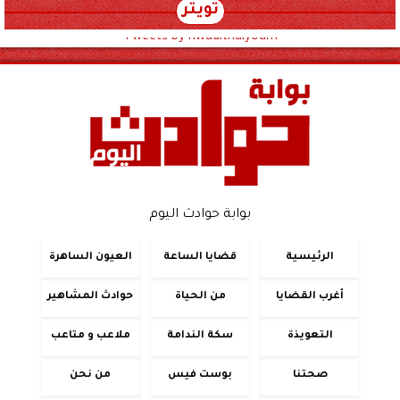
تويتر
Tweets by hwadithalyoum
بوابة حوادث اليوم
الرئيسية
قضايا الساعة
العيون الساهرة
أغرب القضايا
من الحياة
حوادث المشاهير
التعويذة
سكة الندامة
ملاعب و متاعب
صحتنا
بوست فيس
من نحن