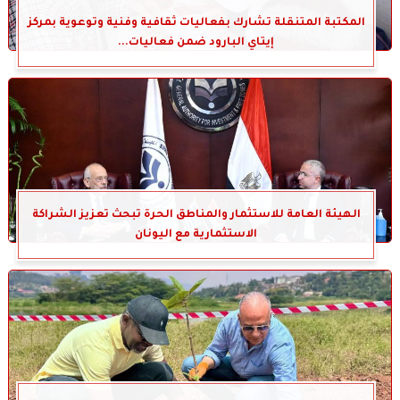
المكتبة المتنقلة تشارك بفعاليات ثقافية وفنية وتوعوية بمركز
إيتاي البارود ضمن فعاليات...
الهيئة العامة للاستثمار والمناطق الحرة تبحث تعزيز الشراكة
الاستثمارية مع اليونان