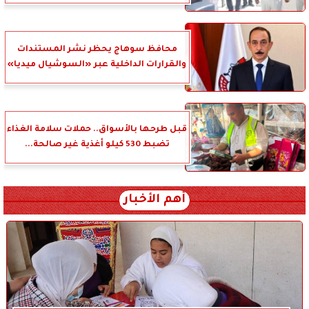
محافظ سوهاج يحظر نشر المستندات
والقرارات الداخلية عبر «السوشيال ميديا»
قبل طرحها بالأسواق.. حملات سلامة الغذاء
تضبط 530 كيلو أغذية غير صالحة...
أهم الأخبار