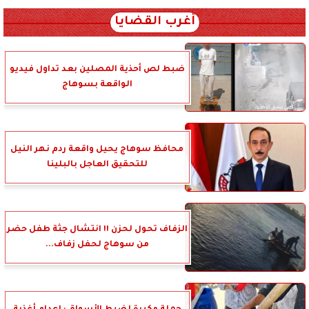
أغرب القضايا
ضبط لص أحذية المصلين بعد تداول فيديو
الواقعة بسوهاج
محافظ سوهاج يحيل واقعة ردم نهر النيل
للتحقيق العاجل بالبلينا
الزفاف تحول لحزن !! انتشال جثة طفل حضر
من سوهاج لحفل زفاف...