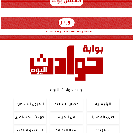
الفيس بوك
تويتر
Tweets by hwadithalyoum
بوابة حوادث اليوم
الرئيسية
قضايا الساعة
العيون الساهرة
أغرب القضايا
من الحياة
حوادث المشاهير
التعويذة
سكة الندامة
ملاعب و متاعب