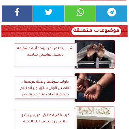
موضوعات متعلقة
شاب يتخلص من زوجة أبيه وشقيقه
بالمنيا.. تفاصيل صادمة
حاولت سرقتها وهتك عرضها ..
تفاصيل أقوال سائق أوبر المتهم
بمحاولة خطف فتاة مدينة نصر
أغرب قضية طلاق.. عريس يرتدي
ملابس زوجته في ليلة الدخلة