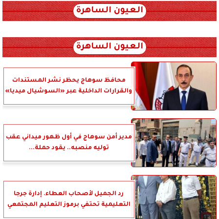
العيون الساهرة
xml_json/rss/~12.xml x0n not found
العيون الساهرة
محافظ سوهاج يحظر نشر المستندات
والقرارات الداخلية عبر «السوشيال ميديا»
مدير أمن سوهاج في أول ظهور ميداني عقب
توليه منصبه.. يقود حملة...
رد الجميل لأصحاب العطاء. إدارة جرجا
التعليمية تحتفي برموز التعليم المجتمعي