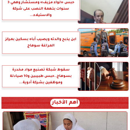
حبس «لواء مزيف» ومستشار وهمي 3
سنوات بتهمة النصب على شركة
والاستيلاء...
ابن يذبح والدته ويصيب أباه بسكين بمركز
المراغة سوهاج
سقوط شبكة تصنيع مواد مخدرة
بسوهاج..حبس طبيبين و10 صيادلة
وموظفين بشركة أدوية...
أهم الأخبار