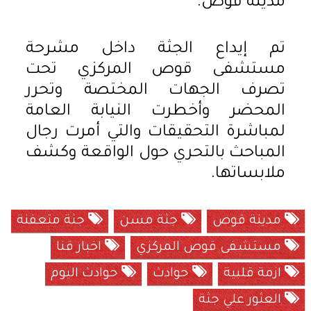
مدينة قوص.
تم إيداع الجثة داخل مشرحة
مستشفى قوص المركزي تحت
تصرف الجهات المختصة وتحرر
المحضر وأخطرت النيابة العامة
لمباشرة التحقيقات والتي أمرت رجال
المباحث بالتحري حول الواقعة وكشف
ملابساتها.
مدينة قوص
جثة مسن
جثة متعفنة
مستشفى قوص المركزي
اخبار قنا
ازمة قلبية
حوادث
حوادث اليوم
العثور علي جثة