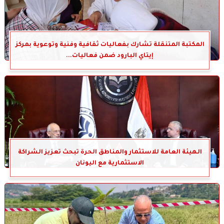
المكتبة المتنقلة تشارك بفعاليات ثقافية وفنية وتوعوية بمركز
إيتاي البارود ضمن فعاليات...
الهيئة العامة للاستثمار والمناطق الحرة تبحث تعزيز الشراكة
الاستثمارية مع اليونان