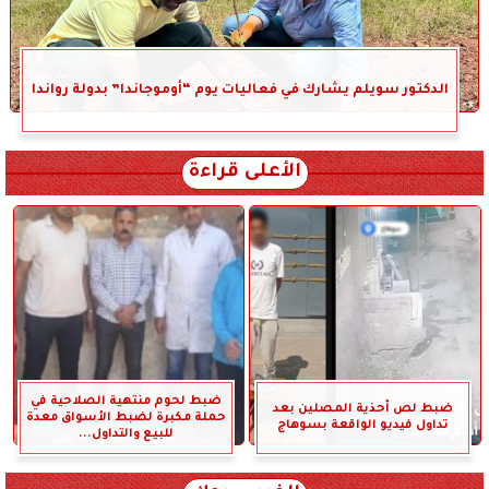
الدكتور سويلم يشارك في فعاليات يوم “أوموجاندا” بدولة رواندا
الأعلى قراءة
ضبط لحوم منتهية الصلاحية في
ضبط لص أحذية المصلين بعد
حملة مكبرة لضبط الأسواق معدة
تداول فيديو الواقعة بسوهاج
للبيع والتداول...