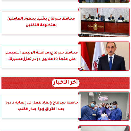
محافظ سوهاج يشيد بجهود العاملين
بمنظومة التقنين
محافظ سوهاج: موافقة الرئيس السيسي
على منحة 10 ملايين دولار تعزز مسيرة...
آخر الأخبار
جامعة سوهاج :إنقاذ طفل في إصابة نادرة.
بعد اختراق إبرة جدار القلب