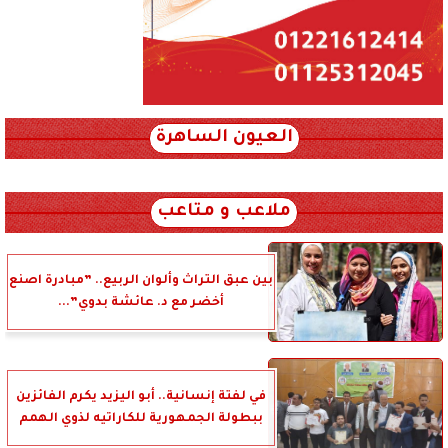
العيون الساهرة
xml_json/rss/~12.xml x0n not found
ملاعب و متاعب
بين عبق التراث وألوان الربيع.. ”مبادرة اصنع
أخضر مع د. عائشة بدوي”...
في لفتة إنسانية.. أبو اليزيد يكرم الفائزين
ببطولة الجمهورية للكاراتيه لذوي الهمم