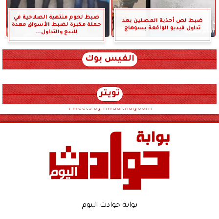
ضبط لحوم منتهية الصلاحية في
ضبط لص أحذية المصلين بعد
حملة مكبرة لضبط الأسواق معدة
تداول فيديو الواقعة بسوهاج
للبيع والتداول...
الفيس بوك
تويتر
Tweets by hwadithalyoum
بوابة حوادث اليوم