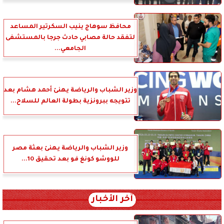
محافظ سوهاج ينيب السكرتير المساعد
لتفقد حالة مصابي حادث جرجا بالمستشفى
الجامعي...
وزير الشباب والرياضة يهنئ أحمد هشام بعد
تتويجه ببرونزية بطولة العالم للسلاح...
وزير الشباب والرياضة يهنئ بعثة مصر
للووشو كونغ فو بعد تحقيق 10...
آخر الأخبار