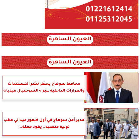
العيون الساهرة
xml_json/rss/~12.xml x0n not found
العيون الساهرة
محافظ سوهاج يحظر نشر المستندات
والقرارات الداخلية عبر «السوشيال ميديا»
مدير أمن سوهاج في أول ظهور ميداني عقب
توليه منصبه.. يقود حملة...