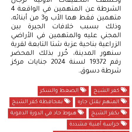
وكشفت التحقيقات الأولية لرجال
الشرطة عن المتهمين في الواقعة 4
متهمين فقط هما الأب و3 من أبنائه،
وذلك بسبب خلافات الجيرة بين
المجني عليه والمتهمين في الأراضي
الزراعية بناحية عزبة شتا التابعة لقرية
سنهور المدينة، حُرر بذلك المحضر
رقم 19372 لسنة 2024 جنايات مركز
شرطة دسوق.
كفر الشيخ
الضغط والسكر
المتهم بقتل جاره
بمحافظة كفر الشيخ
بكفر الشيخ
هبوط حاد في الدورة الدموية
حراسة أمنية مشددة