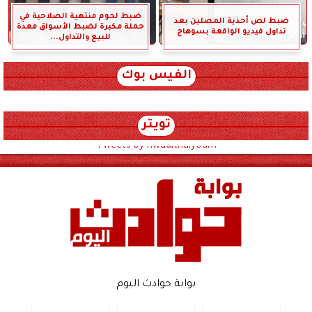
ضبط لحوم منتهية الصلاحية في
ضبط لص أحذية المصلين بعد
حملة مكبرة لضبط الأسواق معدة
تداول فيديو الواقعة بسوهاج
للبيع والتداول...
الفيس بوك
تويتر
Tweets by hwadithalyoum
بوابة حوادث اليوم