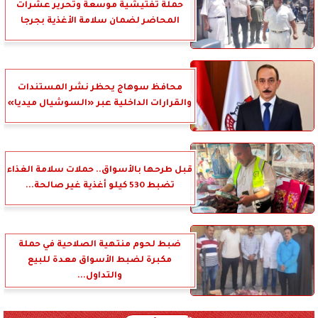
حملة تفتيشية موسعة وتحرير عشرات
المحاضر لضمان سلامة الأغذية بجرجا
محافظ سوهاج يحظر نشر المستندات
والقرارات الداخلية عبر «السوشيال ميديا»
قبل طرحها بالأسواق.. حملات سلامة الغذاء
تضبط 530 كيلو أغذية غير صالحة...
ضبط لحوم منتهية الصلاحية في حملة
مكبرة لضبط الأسواق معدة للبيع
والتداول...