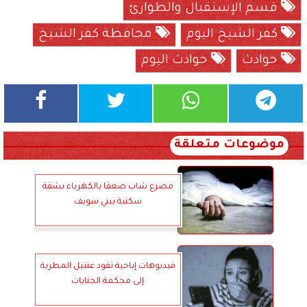
قسم الإستقبال والطوارئ
كفر الشيخ اليوم
محافظة كفر الشيخ
حوادث
حوادث اليوم
موضوعات متعلقة
مصرع شاب صعقا بالكهرباء بشقة
سكنية ببني سويف
فيديوهات إباحية تقود عنتيل المطرية
إلى محكمة الجنايات