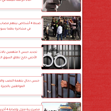
أثناء حراسة كنيسة في ال
ضبط 4 أشخاص بينهم مصاب
في مشاجرة بطما بسو
تجديد حبس 3 متهمين با
الأجنبي خارج نطاق السوق ا
حبس دجال بتهمة النصب والاح
المواطنين بالجيزة
مصرع ربة منز