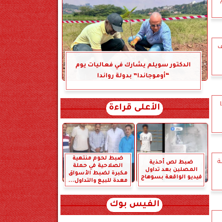
ف
الدكتور سويلم يشارك في فعاليات يوم
“أوموجاندا” بدولة رواندا
الأعلى قراءة
ضبط لحوم منتهية
ة
ضبط لص أحذية
الصلاحية في حملة
المصلين بعد تداول
مكبرة لضبط الأسواق
فيديو الواقعة بسوهاج
معدة للبيع والتداول...
الفيس بوك