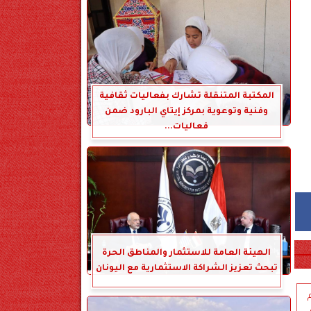
المكتبة المتنقلة تشارك بفعاليات ثقافية
وفنية وتوعوية بمركز إيتاي البارود ضمن
فعاليات...
الهيئة العامة للاستثمار والمناطق الحرة
تبحث تعزيز الشراكة الاستثمارية مع اليونان