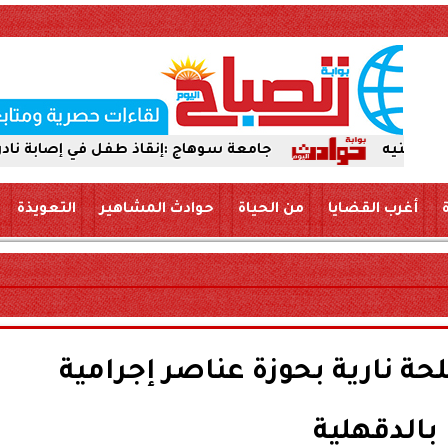
جامعة سوهاج :إنقاذ طفل في إصابة نادرة. بعد اختراق إ
أغرب القضايا
من الحياة
حوادث المشاهير
التعويذة
 نارية بحوزة عناصر إجرامية
بالدقهلية