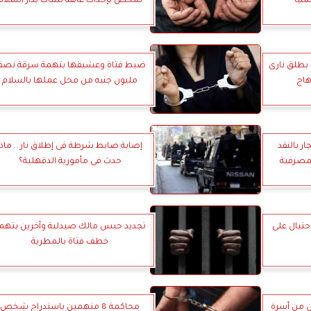
منيا
شخص بإحداث عاهة لشاب بدار السلام
 بطلق نارى
ضبط فتاة وعشيقها بتهمة سرقة نص
هاج
مليون جنيه من محل عملها بالسلام
لاتجار بالنقد
إصابة ضابط شرطة فى إطلاق نار .. ماذا
لمصرفية
حدث فى مأمورية الدقهلية؟
تيال على
تجديد حبس مالك صيدلية وآخرين بتهم
خطف فتاة بالمطرية
ل وإصابة 4 آخرين من أسرة
محاكمة 8 متهمين باستدراج شخص