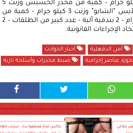
من مخدر الهيدرو وزنت 50 كيلو جرام – كمية من مخدر الحشيش وزنت 5
كيلو جرام - كمية من مخدر الآيس "الشابو" وزنت 3 كيلو جرام - كمية من
مخدر الهيروين وزنت 2 كيلو جرام – 2 بندقية آلية - عدد كبير من الطلقات – 2
خاذ الإجراءات القانونية.
أمن الدقهلية
أخبار الحوادث
وزة عناصر إجرامية
ضبط مخدرات وأسلحة نارية
ير نظامي
عاكس فتاة فقطعوا يده.. حيثيات اتهام