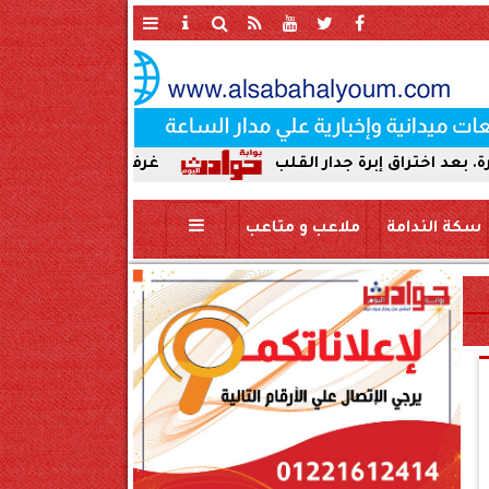
برة جدار القلب
غرفة الأزمات بسوهاج: لا تأثير للزل
سكة الندامة
ملاعب و متاعب