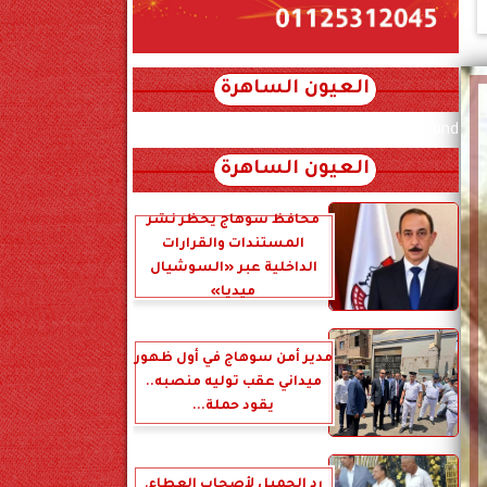
العيون الساهرة
xml_json/rss/~12.xml x0n not found
العيون الساهرة
محافظ سوهاج يحظر نشر
المستندات والقرارات
الداخلية عبر «السوشيال
ميديا»
مدير أمن سوهاج في أول ظهور
ميداني عقب توليه منصبه..
يقود حملة...
رد الجميل لأصحاب العطاء.