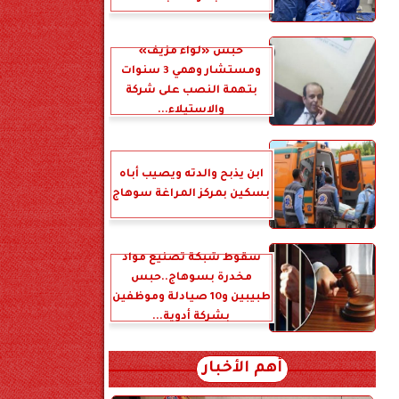
حبس «لواء مزيف»
ومستشار وهمي 3 سنوات
بتهمة النصب على شركة
والاستيلاء...
ابن يذبح والدته ويصيب أباه
بسكين بمركز المراغة سوهاج
سقوط شبكة تصنيع مواد
مخدرة بسوهاج..حبس
طبيبين و10 صيادلة وموظفين
بشركة أدوية...
أهم الأخبار