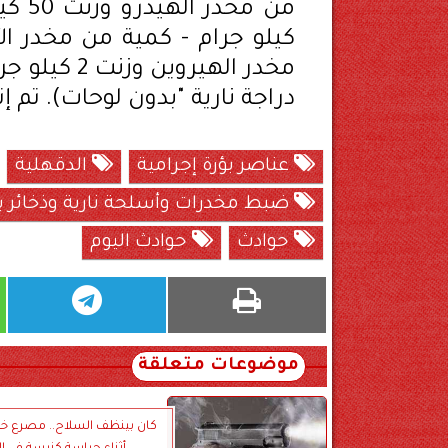
دراجة نارية "بدون لوحات). تم إت
عناصر بؤرة إجرامية
الدقهلية
ضبط مخدرات وأسلحة نارية وذخائر بح
حوادث
حوادث اليوم
موضوعات متعلقة
كان بينظف السلاح.. مصرع خف