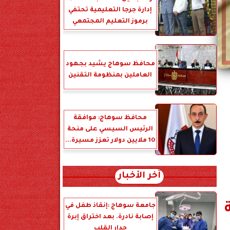
إدارة جرجا التعليمية تحتفي
برموز التعليم المجتمعي
محافظ سوهاج يشيد بجهود
العاملين بمنظومة التقنين
محافظ سوهاج: موافقة
الرئيس السيسي على منحة
10 ملايين دولار تعزز مسيرة...
آخر الأخبار
جامعة سوهاج :إنقاذ طفل في
إصابة نادرة. بعد اختراق إبرة
جدار القلب