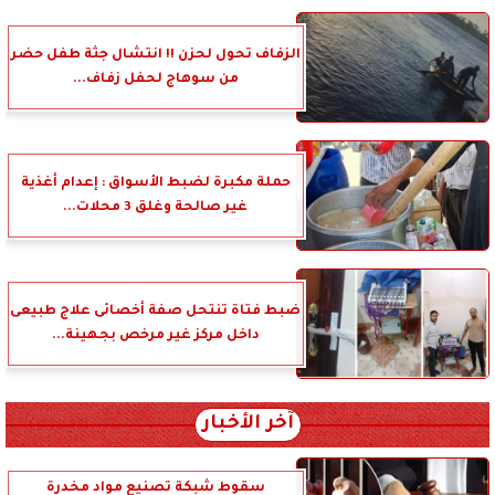
الزفاف تحول لحزن !! انتشال جثة طفل حضر
من سوهاج لحفل زفاف...
حملة مكبرة لضبط الأسواق : إعدام أغذية
غير صالحة وغلق 3 محلات...
ضبط فتاة تنتحل صفة أخصائى علاج طبيعى
داخل مركز غير مرخص بجهينة...
آخر الأخبار
سقوط شبكة تصنيع مواد مخدرة