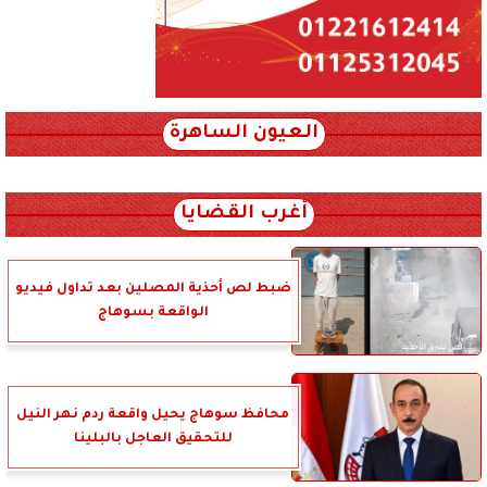
العيون الساهرة
xml_json/rss/~12.xml x0n not found
أغرب القضايا
ضبط لص أحذية المصلين بعد تداول فيديو
الواقعة بسوهاج
محافظ سوهاج يحيل واقعة ردم نهر النيل
للتحقيق العاجل بالبلينا