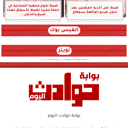
ضبط لحوم منتهية الصلاحية في
ضبط لص أحذية المصلين بعد
حملة مكبرة لضبط الأسواق معدة
تداول فيديو الواقعة بسوهاج
للبيع والتداول...
الفيس بوك
تويتر
Tweets by hwadithalyoum
بوابة حوادث اليوم