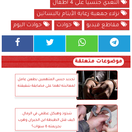
التعدي جنسيا على 4 أطفال
نزلاء جمعية رعاية الأيتام بالبساتين
مقاطع فيديو
حوادث
حوادث اليوم
موضوعات متعلقة
تجديد حبس المتهمين بطعن عامل
لمعاتبته لهما على مضايقة شقيقته
شذوذ وهيكل عظمي في الرمال..
كيف قتل الطيطة ابن الجيران وهرب
بجريمته 8 سنوات؟