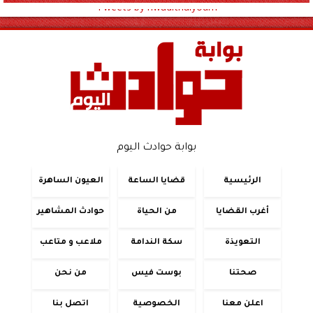
Tweets by hwadithalyoum
بوابة حوادث اليوم
الرئيسية
قضايا الساعة
العيون الساهرة
أغرب القضايا
من الحياة
حوادث المشاهير
التعويذة
سكة الندامة
ملاعب و متاعب
صحتنا
بوست فيس
من نحن
اعلن معنا
الخصوصية
اتصل بنا