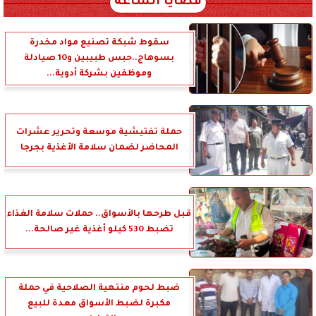
قضايا الساعة
سقوط شبكة تصنيع مواد مخدرة
بسوهاج..حبس طبيبين و10 صيادلة
وموظفين بشركة أدوية...
حملة تفتيشية موسعة وتحرير عشرات
المحاضر لضمان سلامة الأغذية بجرجا
قبل طرحها بالأسواق.. حملات سلامة الغذاء
تضبط 530 كيلو أغذية غير صالحة...
ضبط لحوم منتهية الصلاحية في حملة
مكبرة لضبط الأسواق معدة للبيع