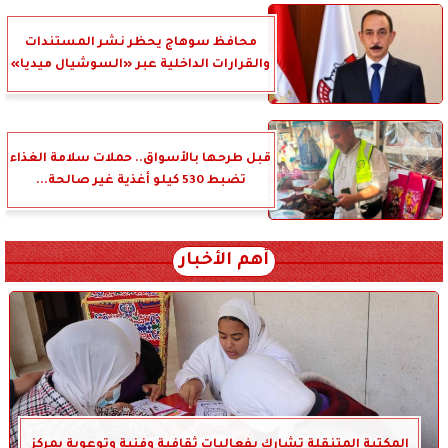
محافظ سوهاج يحظر نشر المستندات
والقرارات الداخلية عبر «السوشيال ميديا»
قبل طرحها بالأسواق.. حملات سلامة الغذاء
تضبط 530 كيلو أغذية غير صالحة...
أهم الأخبار
المكتبة المتنقلة تشارك بفعاليات ثقافية وفنية وتوعوية بمركز