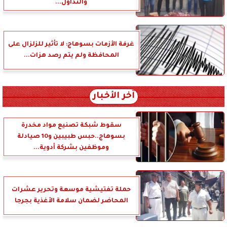
والتداول...
غرفة الأزمات بسوهاج: لا تأثير للزلزال على
المحافظة ولم يتم رصد هزات...
آخر الأخبار
سقوط شبكة تصنيع مواد مخدرة
بسوهاج..حبس طبيبين و10 صيادلة
وموظفين بشركة أدوية...
حملة تفتيشية موسعة وتحرير عشرات
المحاضر لضمان سلامة الأغذية بجرجا