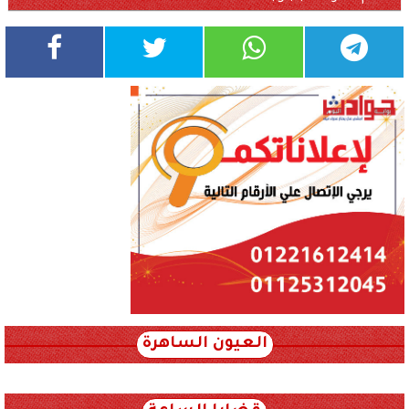
العيون الساهرة
xml_json/rss/~12.xml x0n not found