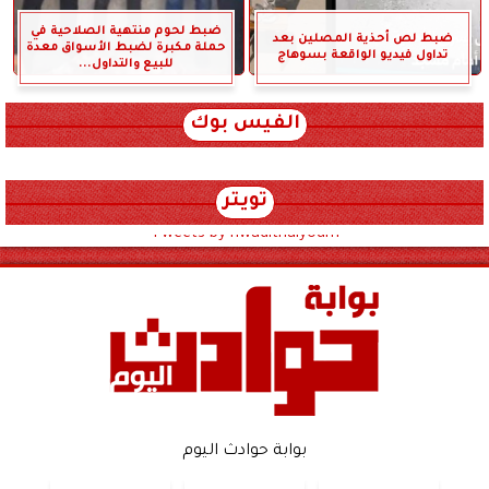
ضبط لحوم منتهية الصلاحية في
ضبط لص أحذية المصلين بعد
حملة مكبرة لضبط الأسواق معدة
تداول فيديو الواقعة بسوهاج
للبيع والتداول...
الفيس بوك
تويتر
Tweets by hwadithalyoum
بوابة حوادث اليوم