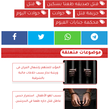
قتل صديقه طعنا بسكين
قتل
جريمة قتل
حوادث
حوادث اليوم
محكمة جنايات الفيوم
موضوعات متعلقة
المؤبد للمتهم بإشعال النيران فى
ورشة نجار بسبب خلافات مالية
بالشرقية
بسبب لهو الأطفال.. استمرار حبس
عاطل قتل جاره طعنا في البدرشين