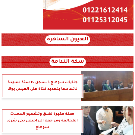
العيون الساهرة
xml_json/rss/~12.xml x0n not found
سكة الندامة
جنايات سوهاج :السجن 15 سنة لسيدة
لاتهامها بتهديد فتاة على الفيس بوك
حملة مكبرة لغلق وتشميع المحلات
المخالفة ومراجعة التراخيص بحي شرق
سوهاج