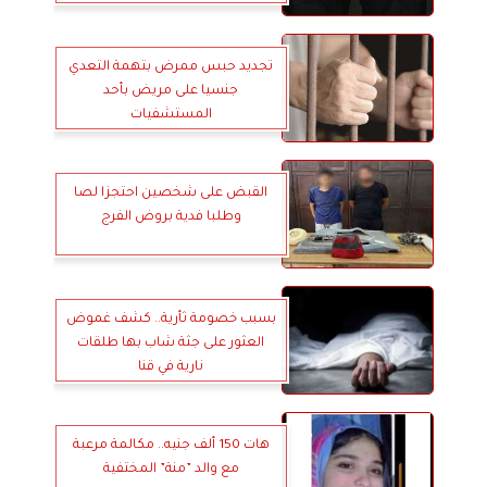
تجديد حبس ممرض بتهمة التعدي
جنسيا على مريض بأحد
المستشفيات
القبض على شخصين احتجزا لصا
وطلبا فدية بروض الفرج
بسبب خصومة ثأرية.. كشف غموض
العثور على جثة شاب بها طلقات
نارية في قنا
هات 150 ألف جنيه.. مكالمة مرعبة
مع والد ”منة” المختفية