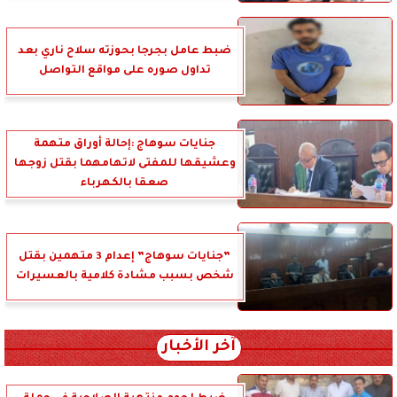
ضبط عامل بجرجا بحوزته سلاح ناري بعد
تداول صوره على مواقع التواصل
جنايات سوهاج :إحالة أوراق متهمة
وعشيقها للمفتى لاتهامهما بقتل زوجها
صعقا بالكهرباء
”جنايات سوهاج” إعدام 3 متهمين بقتل
شخص بسبب مشادة كلامية بالعسيرات
آخر الأخبار