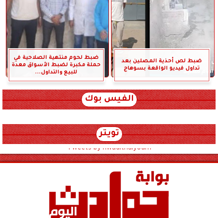
ضبط لحوم منتهية الصلاحية في
ضبط لص أحذية المصلين بعد
حملة مكبرة لضبط الأسواق معدة
تداول فيديو الواقعة بسوهاج
للبيع والتداول...
الفيس بوك
تويتر
Tweets by hwadithalyoum