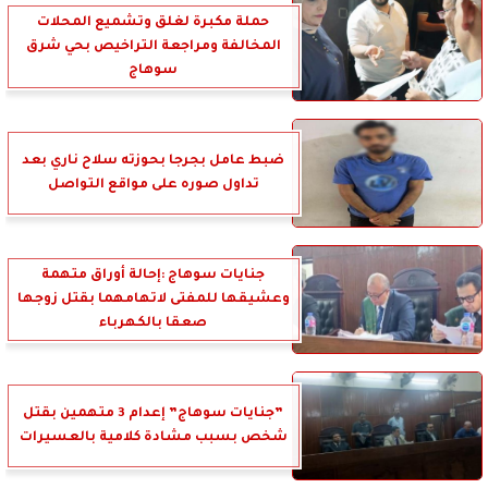
حملة مكبرة لغلق وتشميع المحلات
المخالفة ومراجعة التراخيص بحي شرق
سوهاج
ضبط عامل بجرجا بحوزته سلاح ناري بعد
تداول صوره على مواقع التواصل
جنايات سوهاج :إحالة أوراق متهمة
وعشيقها للمفتى لاتهامهما بقتل زوجها
صعقا بالكهرباء
”جنايات سوهاج” إعدام 3 متهمين بقتل
شخص بسبب مشادة كلامية بالعسيرات