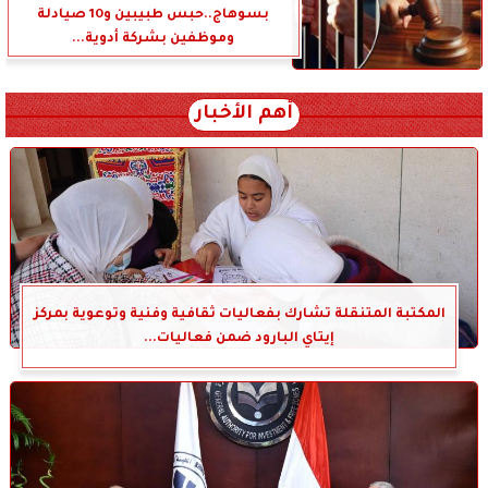
بسوهاج..حبس طبيبين و10 صيادلة
وموظفين بشركة أدوية...
أهم الأخبار
المكتبة المتنقلة تشارك بفعاليات ثقافية وفنية وتوعوية بمركز
إيتاي البارود ضمن فعاليات...