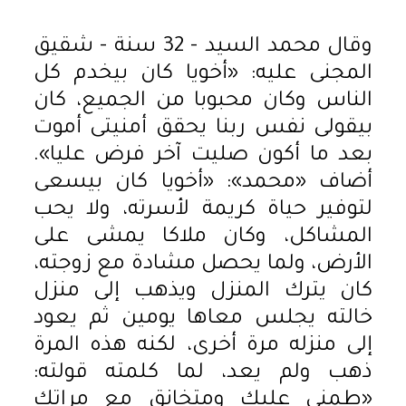
وقال محمد السيد - 32 سنة - شقيق
المجنى عليه: «أخويا كان بيخدم كل
الناس وكان محبوبا من الجميع، كان
بيقولى نفس ربنا يحقق أمنيتى أموت
بعد ما أكون صليت آخر فرض عليا».
أضاف «محمد»: «أخويا كان بيسعى
لتوفير حياة كريمة لأسرته، ولا يحب
المشاكل، وكان ملاكا يمشى على
الأرض، ولما يحصل مشادة مع زوجته،
كان يترك المنزل ويذهب إلى منزل
خالته يجلس معاها يومين ثم يعود
إلى منزله مرة أخرى، لكنه هذه المرة
ذهب ولم يعد، لما كلمته قولته:
«طمنى عليك ومتخانق مع مراتك