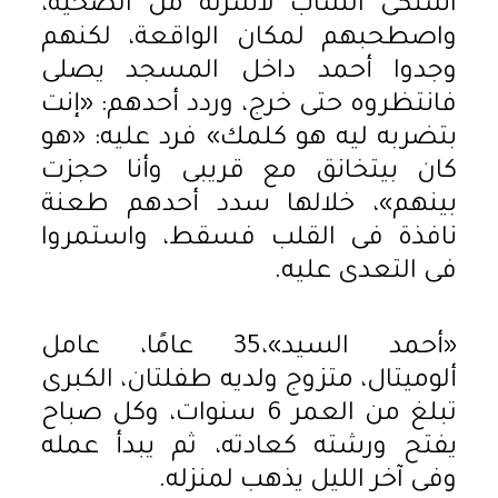
اشتكى الشاب لأسرته من الضحية،
واصطحبهم لمكان الواقعة، لكنهم
وجدوا أحمد داخل المسجد يصلى
فانتظروه حتى خرج، وردد أحدهم: «إنت
بتضربه ليه هو كلمك» فرد عليه: «هو
كان بيتخانق مع قريبى وأنا حجزت
بينهم»، خلالها سدد أحدهم طعنة
نافذة فى القلب فسقط، واستمروا
فى التعدى عليه.
«أحمد السيد»،35 عامًا، عامل
ألوميتال، متزوج ولديه طفلتان، الكبرى
تبلغ من العمر 6 سنوات، وكل صباح
يفتح ورشته كعادته، ثم يبدأ عمله
وفى آخر الليل يذهب لمنزله.