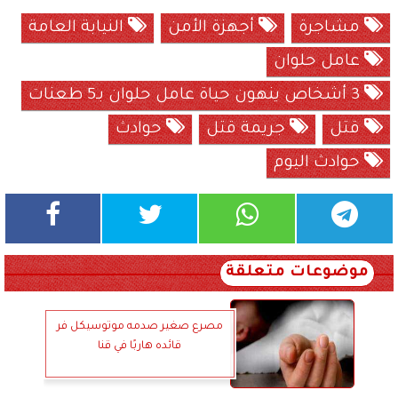
مشاجرة
أجهزة الأمن
النيابة العامة
عامل حلوان
3 أشخاص ينهون حياة عامل حلوان بـ5 طعنات
قتل
جريمة قتل
حوادث
حوادث اليوم
موضوعات متعلقة
مصرع صغير صدمه موتوسيكل فر
قائده هاربًا في قنا