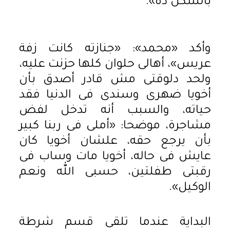
بالشكل ده».
وأكد «محمد»: «جنازته كانت زفة
عريس»، أهالى حلوان كلها حزنت عليه،
ولحد دلوقتى مش قادر أصدق بأن
أخويا ضهرى وسندى فى الدنيا فقد
حياته، والسبب أنه تدخل لفض
مشاجرة، موضحا: «أملى فى ربنا كبير
بأن يرجع حقه، علشان أخويا كان
عايش فى حاله، أخويا مات وساب فى
رقبتى طفلتين، حسبى الله ونعم
الوكيل».
البداية عندما تلقى قسم شرطة