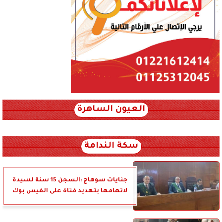
العيون الساهرة
xml_json/rss/~12.xml x0n not found
سكة الندامة
جنايات سوهاج :السجن 15 سنة لسيدة
لاتهامها بتهديد فتاة على الفيس بوك