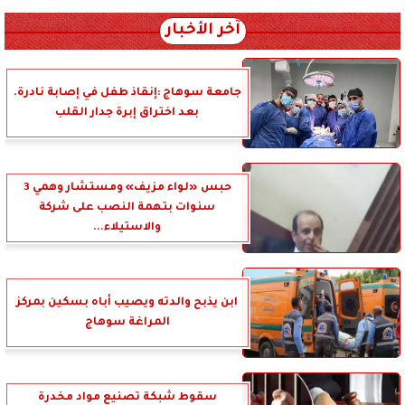
آخر الأخبار
جامعة سوهاج :إنقاذ طفل في إصابة نادرة.
بعد اختراق إبرة جدار القلب
حبس «لواء مزيف» ومستشار وهمي 3
سنوات بتهمة النصب على شركة
والاستيلاء...
ابن يذبح والدته ويصيب أباه بسكين بمركز
المراغة سوهاج
سقوط شبكة تصنيع مواد مخدرة