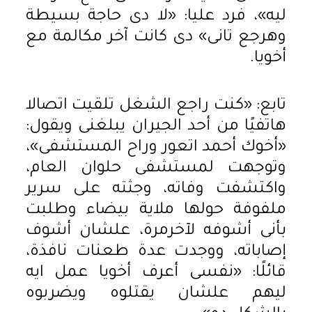
ليه»، فرد عليا: «لا دى حاجة بسيطة
وهرجع تانى» دى كانت آخر مكالمة مع
أخويا.
تابع: «كنت راجع الشغل تلقيت اتصالا
هاتفيًا من أحد الجيران يبلغنى ويقول:
«أخوك أحمد اتعور وراح المستشفى»،
وتوجهت لمستشفى حلوان العام،
واكتشفت وفاته، وجثته على سرير
ملفوفة حولها ملاية بيضاء وطلبت
بأنى أشوفه لآخرمرة، علشان أشوف
إصاباته، ووجدت عدة طعنات نافذة،
قائلًا: «نفسى أعرف أخويا عمل ايه
ليهم علشان يقتلوه ويضربوه