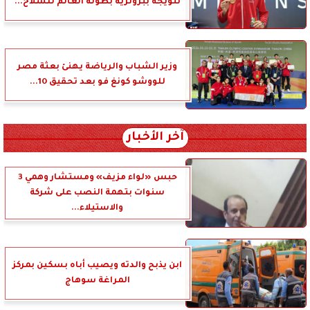
تتويجه ببرونزية بطولة العالم للسلاح...
وزير الشباب والرياضة يهنئ بعثة مصر
للووشو كونغ فو بعد تحقيق 10...
آخر الأخبار
حبس «لواء مزيف» ومستشار وهمي 3
سنوات بتهمة النصب على شركة
والاستيلاء...
ابن يذبح والدته ويصيب أباه بسكين بمركز
المراغة سوهاج