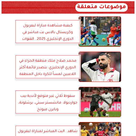
موضوعات متعلقة
كيفية مشاهدة مباراة ليفربول
وكريستال بالاس بث مباشر في
الدوري الإنجليزي 2025.. القنوات
الناقلة للمباراة
محمد صلاح ملك منطقة الجزاء في
الدوري الإنجليزي: يتصدر قائمة أكثر
اللاعبين لمساً للكرة داخل المنطقة
هذا الموسم
سقوط ثلاثي غير متوقع لأندية بيب
جوارديولا: مانشستر سيتي، برشلونة،
وبايرن ميونخ
شاهد : البث المباشر لمباراة ليفربول