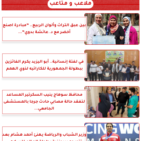
ملاعب و متاعب
بين عبق التراث وألوان الربيع.. ”مبادرة اصنع
أخضر مع د. عائشة بدوي”...
في لفتة إنسانية.. أبو اليزيد يكرم الفائزين
ببطولة الجمهورية للكاراتيه لذوي الهمم
محافظ سوهاج ينيب السكرتير المساعد
لتفقد حالة مصابي حادث جرجا بالمستشفى
الجامعي...
وزير الشباب والرياضة يهنئ أحمد هشام بعد