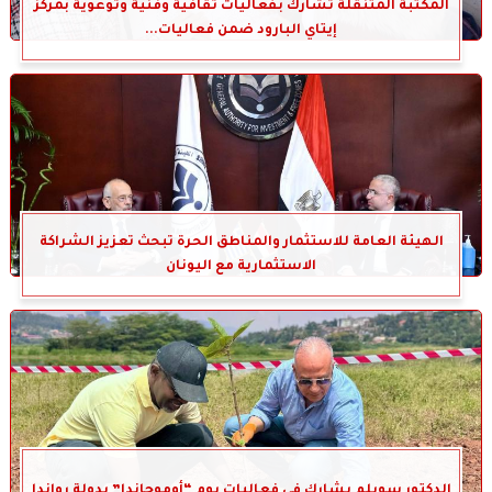
المكتبة المتنقلة تشارك بفعاليات ثقافية وفنية وتوعوية بمركز
إيتاي البارود ضمن فعاليات...
الهيئة العامة للاستثمار والمناطق الحرة تبحث تعزيز الشراكة
الاستثمارية مع اليونان
الدكتور سويلم يشارك في فعاليات يوم “أوموجاندا” بدولة رواندا