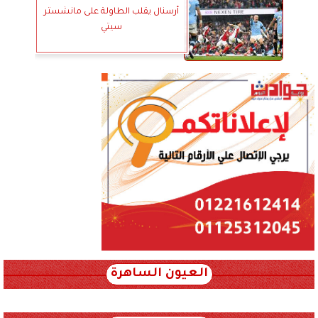
أرسنال يقلب الطاولة على مانشستر
سيتي
العيون الساهرة
xml_json/rss/~12.xml x0n not found