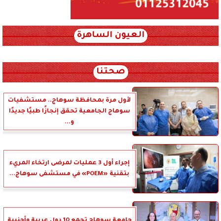
العيون الساهرة
xml_json/rss/~12.xml x0n not found
صحتنا
لأول مرة بمحافظة سوهاج.. مستشفيات
سوهاج الجامعية تحقق إنجازًا طبيًا جديدًا
و...
إجراء أول 3 عمليات لمرضى ارتخاء المريء
بتقنية «POEM» في مستشفى سوهاج...
جامعة سوهاج تجمع 10 دول عربية وأجنبية