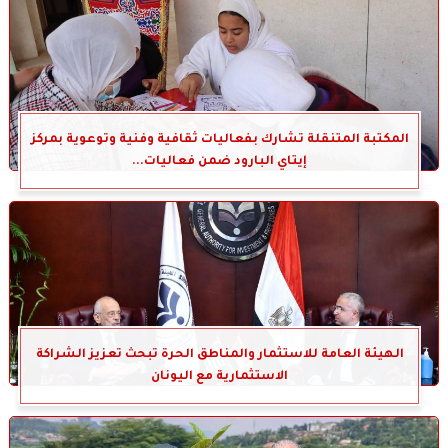
المكتبة المتنقلة تشارك بفعاليات ثقافية وفنية وتوعوية بمركز
إيتاي البارود ضمن فعاليات...
الهيئة العامة للاستثمار والمناطق الحرة تبحث تعزيز الشراكة
الاستثمارية مع اليونان