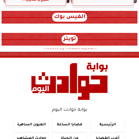
الفيس بوك
تويتر
Tweets by hwadithalyoum
بوابة حوادث اليوم
الرئيسية
قضايا الساعة
العيون الساهرة
أغرب القضايا
من الحياة
حوادث المشاهير