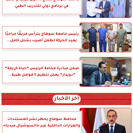
في برنامج دولي للتدريب الطبي
رئيس جامعة سوهاج يترأس فريقًا جراحيًا
يعيد الحركة لطفل أصيب بشلل كامل...
ضمن مبادرة فخامة الرئيس ”حياة كريمة”
”دويدار” يعلن تنظيم 5 قوافل طبية...
آخر الأخبار
محافظ سوهاج يحظر نشر المستندات
والقرارات الداخلية عبر «السوشيال ميديا»