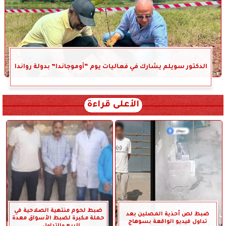
الدكتور سويلم يشارك في فعاليات يوم “أوموجاندا” بدولة رواندا
الأعلى قراءة
ضبط لحوم منتهية الصلاحية في
ضبط لص أحذية المصلين بعد
حملة مكبرة لضبط الأسواق معدة
تداول فيديو الواقعة بسوهاج
للبيع والتداول...