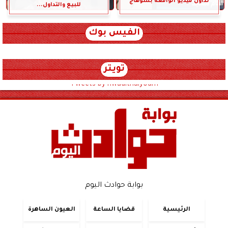
تداول فيديو الواقعة بسوهاج
للبيع والتداول...
الفيس بوك
تويتر
Tweets by hwadithalyoum
بوابة حوادث اليوم
الرئيسية
قضايا الساعة
العيون الساهرة