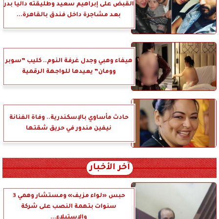
القبض على إبراهيم سعيد وطليقته داليا بدر
بعد مشاجرة داخل فندق بالقاهرة...
هيفاء وهبي وجدل غرفة النوم.. كليب ”سوبر
وومان” يعيدها للواجهة الرقمية
حادث مأساوي بالإسكندرية.. وفاة الفنانة
نيفين مندور في حريق شقتها
آخر الأخبار
حبس «لواء مزيف» ومستشار وهمي 3
سنوات بتهمة النصب على شركة
والاستيلاء...