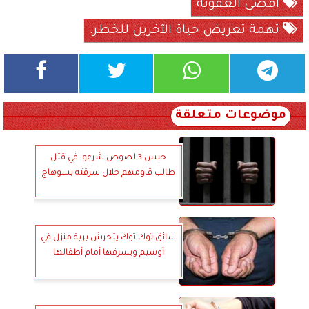
أقصى العقوبة
تهمة تعريض حياة الآخرين للخطر.
موضوعات متعلقة
حبس 3 لصوص شرعوا في قتل
طالب قاومهم خلال سرقته بسوهاج
سائق توك توك يتحرش بربة منزل في
أوسيم ويسرقها أمام أطفالها