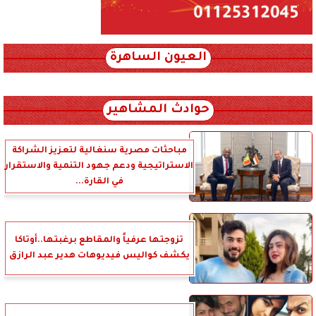
العيون الساهرة
xml_json/rss/~12.xml x0n not found
حوادث المشاهير
مباحثات مصرية سنغالية لتعزيز الشراكة
الاستراتيجية ودعم جهود التنمية والاستقرار
في القارة...
تزوجتها عرفياً والمقاطع برغبتها..أوتاكا
يكشف كواليس فيديوهات هدير عبد الرازق