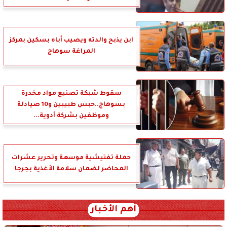
ابن يذبح والدته ويصيب أباه بسكين بمركز
المراغة سوهاج
سقوط شبكة تصنيع مواد مخدرة
بسوهاج..حبس طبيبين و10 صيادلة
وموظفين بشركة أدوية...
حملة تفتيشية موسعة وتحرير عشرات
المحاضر لضمان سلامة الأغذية بجرجا
أهم الأخبار