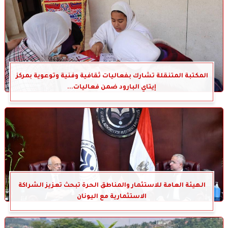
المكتبة المتنقلة تشارك بفعاليات ثقافية وفنية وتوعوية بمركز
إيتاي البارود ضمن فعاليات...
الهيئة العامة للاستثمار والمناطق الحرة تبحث تعزيز الشراكة
الاستثمارية مع اليونان