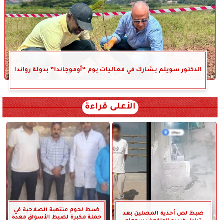
الدكتور سويلم يشارك في فعاليات يوم “أوموجاندا” بدولة رواندا
الأعلى قراءة
ضبط لحوم منتهية الصلاحية في
ضبط لص أحذية المصلين بعد
حملة مكبرة لضبط الأسواق معدة