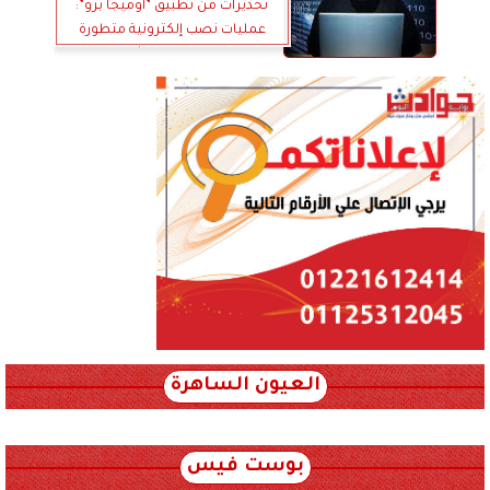
تحذيرات من تطبيق ”أوميجا برو”:
عمليات نصب إلكترونية متطورة
تستهدف المستثمرين
العيون الساهرة
xml_json/rss/~12.xml x0n not found
بوست فيس