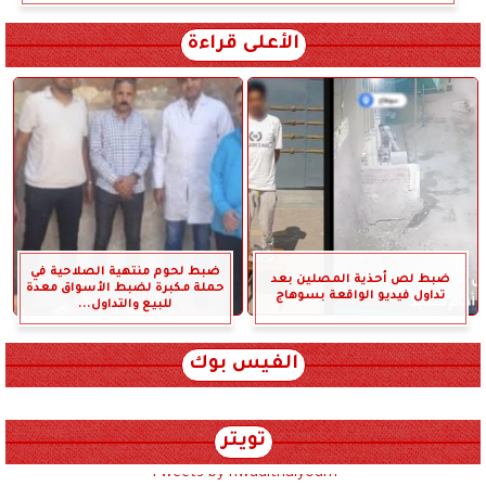
الأعلى قراءة
ضبط لحوم منتهية الصلاحية في
ضبط لص أحذية المصلين بعد
حملة مكبرة لضبط الأسواق معدة
تداول فيديو الواقعة بسوهاج
للبيع والتداول...
الفيس بوك
تويتر
Tweets by hwadithalyoum