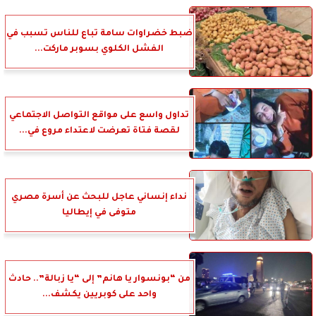
ضبط خضراوات سامة تباع للناس تسبب في
الفشل الكلوي بسوبر ماركت...
تداول واسع على مواقع التواصل الاجتماعي
لقصة فتاة تعرضت لاعتداء مروع في...
نداء إنساني عاجل للبحث عن أسرة مصري
متوفى في إيطاليا
من “بونسوار يا هانم” إلى “يا زبالة”.. حادث
واحد على كوبريين يكشف...