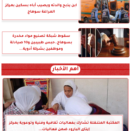
ابن يذبح والدته ويصيب أباه بسكين بمركز
المراغة سوهاج
سقوط شبكة تصنيع مواد مخدرة
بسوهاج..حبس طبيبين و10 صيادلة
وموظفين بشركة أدوية...
أهم الأخبار
المكتبة المتنقلة تشارك بفعاليات ثقافية وفنية وتوعوية بمركز
إيتاي البارود ضمن فعاليات...