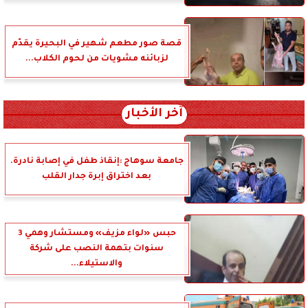
قصة صور مطعم شهير في البحيرة يقدّم
لزبائنه مشويات من لحوم الكلاب...
آخر الأخبار
جامعة سوهاج :إنقاذ طفل في إصابة نادرة.
بعد اختراق إبرة جدار القلب
حبس «لواء مزيف» ومستشار وهمي 3
سنوات بتهمة النصب على شركة
والاستيلاء...