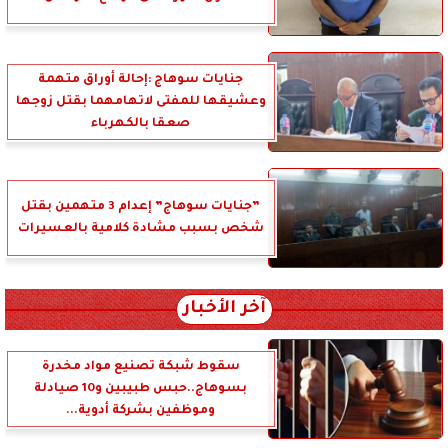
جنايات سوهاج :إحالة أوراق متهمة
وعشيقها للمفتى لاتهامهما بقتل زوجها
صعقا بالكهرباء
”جنايات سوهاج” إعدام 3 متهمين بقتل
شخص بسبب مشادة كلامية بالعسيرات
آخر الأخبار
سقوط شبكة تصنيع مواد مخدرة
بسوهاج..حبس طبيبين و10 صيادلة
وموظفين بشركة أدوية...