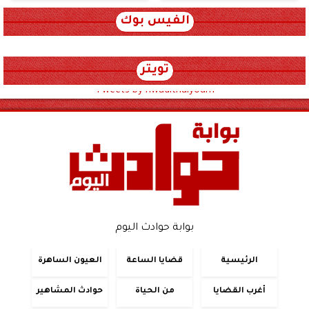
الفيس بوك
تويتر
Tweets by hwadithalyoum
بوابة حوادث اليوم
الرئيسية
قضايا الساعة
العيون الساهرة
أغرب القضايا
من الحياة
حوادث المشاهير