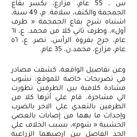
س ، 55 عام، مزارع، بكسر بقاع
الجمجمة والكتف، سلامة. م، 49 سنة،
اشتباه شرح بقاع الجمجمة « طرف
أول»، وطرف ثاني كلا من محمد. ع، ٦١
عام، جرح بفروة الرأس، نصر. ع، ٥٦
عام، مزارع، محمد.ن، 35 عام.
وعن تفاصيل الواقعة، كشفت مصادر
في تصريحات خاصة للموقع، نشوب
مشادة كلامية بين الطرفين تطورت
الي مشاجرة، قام علي أثرها كلا من
الطرفين بالتعدي علي الاخر بالضرب
وإحداث ما بهما من إصابات بالعصي
الخشبية « شوم»، بسبب الخلاف علي
الحد الفاصل بين ارضيهما الزراعية