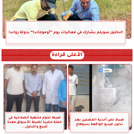
الدكتور سويلم يشارك في فعاليات يوم “أوموجاندا” بدولة رواندا
الأعلى قراءة
ضبط لحوم منتهية الصلاحية في
ضبط لص أحذية المصلين بعد
حملة مكبرة لضبط الأسواق معدة
تداول فيديو الواقعة بسوهاج
للبيع والتداول...