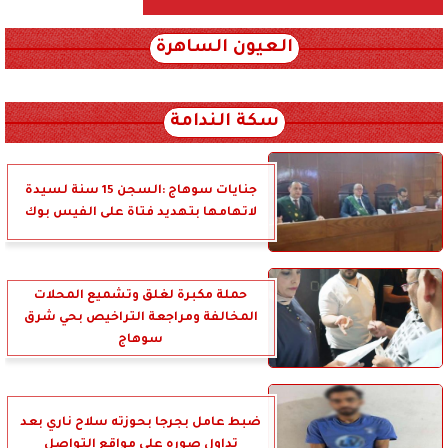
العيون الساهرة
xml_json/rss/~12.xml x0n not found
سكة الندامة
جنايات سوهاج :السجن 15 سنة لسيدة
لاتهامها بتهديد فتاة على الفيس بوك
حملة مكبرة لغلق وتشميع المحلات
المخالفة ومراجعة التراخيص بحي شرق
سوهاج
ضبط عامل بجرجا بحوزته سلاح ناري بعد
تداول صوره على مواقع التواصل