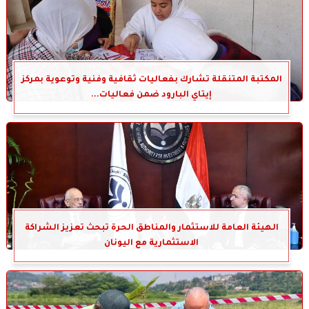
المكتبة المتنقلة تشارك بفعاليات ثقافية وفنية وتوعوية بمركز
إيتاي البارود ضمن فعاليات...
الهيئة العامة للاستثمار والمناطق الحرة تبحث تعزيز الشراكة
الاستثمارية مع اليونان