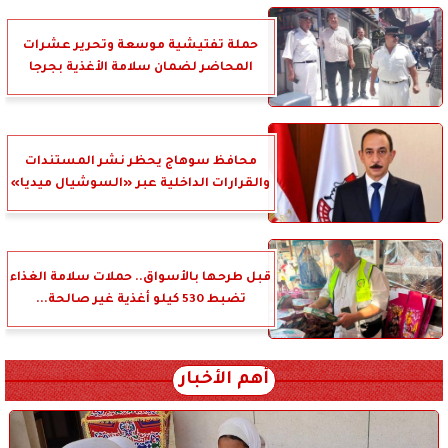
حملة تفتيشية موسعة وتحرير عشرات
المحاضر لضمان سلامة الأغذية بجرجا
محافظ سوهاج يحظر نشر المستندات
والقرارات الداخلية عبر «السوشيال ميديا»
قبل طرحها بالأسواق.. حملات سلامة الغذاء
تضبط 530 كيلو أغذية غير صالحة...
أهم الأخبار