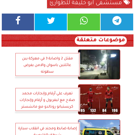
مستشفى أبو خليفة للطوارئ
موضوعات متعلقة
مقتل 2 واصابة 3 في معركة بين
عائلتين باسوان والامن يفرض
سطوته
تعرف علي أرقام وإنجازات محمد
صلاح مع ليفربول و أرقام وإنجازات
كريستيانو رونالدو مع مانشستر
يونايتد
إصابة ضابط ومجند في انقلاب سيارة