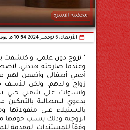
محكمة الاسرة
الأربعاء، 6 نوفمبر 2024
10:34 مـ
بتوقي
" تزوج دون علمي، واكتشفت ب
وعندما صارحته هددني، لاضطر 
أحمي أطفالي وأضمن لهم مست
زواج والدهم، ولكن للأسف ض
واستولت علي شقتي حتي تنت
بدعوي للمطالبة بالتمكين م
بالاستيلاء على منقولاتها و
الزوجية وذلك بسبب خوفها م
وفقاً للمستندات المقدمة للم