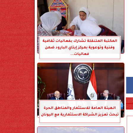
المكتبة المتنقلة تشارك بفعاليات ثقافية
وفنية وتوعوية بمركز إيتاي البارود ضمن
فعاليات...
الهيئة العامة للاستثمار والمناطق الحرة
تبحث تعزيز الشراكة الاستثمارية مع اليونان