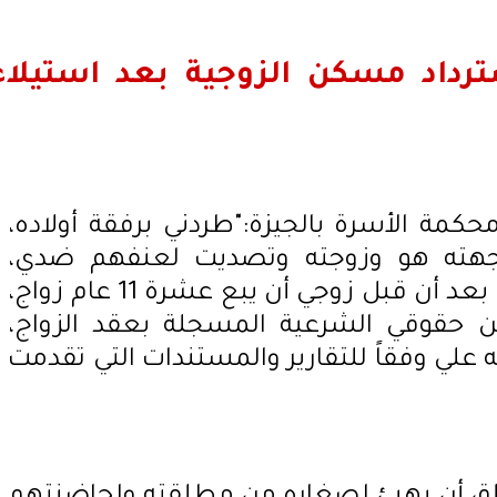
رداد مسكن الزوجية بعد استيلاء
حكمة الأسرة بالجيزة:"طردني برفقة أولاده،
جهته هو وزوجته وتصديت لعنفهم ضدي،
ليتفقوا سويا على تدمير حياتي، بعد أن قبل زوجي أن يبع عشرة 11 عام زواج،
ن حقوقي الشرعية المسجلة بعقد الزواج،
 علي وفقاً للتقارير والمستندات التي تقدمت