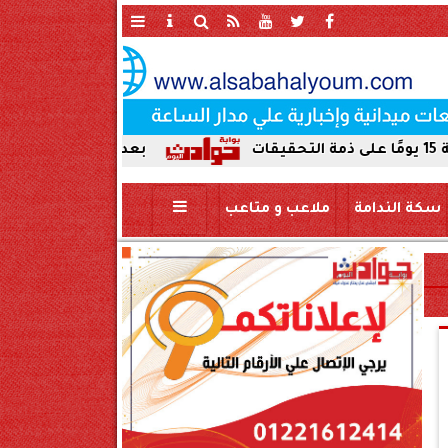
بعد ضبط حمير مذبوحة في محافظة س
سكة الندامة
ملاعب و متاعب