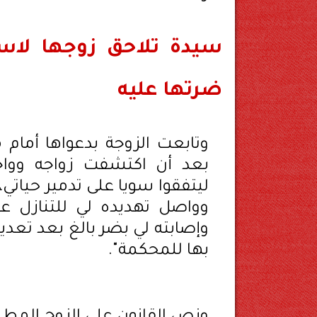
سيدة تلاحق زوجها لاست
ضرتها عليه
وتابعت الزوجة بدعواها أمام م
بعد أن اكتشفت زواجه ووا
وواصل تهديده لي للتنازل ع
وإصابته لي بضر بالغ بعد تعديه
بها للمحكمة".