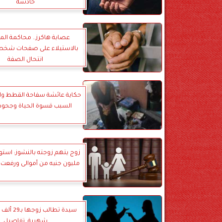
خادشة
عصابة هاكرز.. محاكمة ال
بالاستيلاء على صفحات شخص
انتحال الصفة
حكاية عائشة سفاحة القطط وال
السبب قسوة الحياة وجحود ا
مليون جنيه من أموالى ورفعت
سيدة تطالب ز
شهرية..تفاصيل