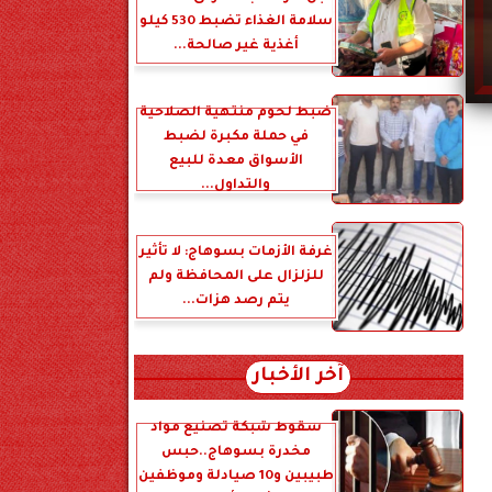
سلامة الغذاء تضبط 530 كيلو
أغذية غير صالحة...
ضبط لحوم منتهية الصلاحية
في حملة مكبرة لضبط
الأسواق معدة للبيع
والتداول...
غرفة الأزمات بسوهاج: لا تأثير
للزلزال على المحافظة ولم
يتم رصد هزات...
آخر الأخبار
سقوط شبكة تصنيع مواد
مخدرة بسوهاج..حبس
طبيبين و10 صيادلة وموظفين