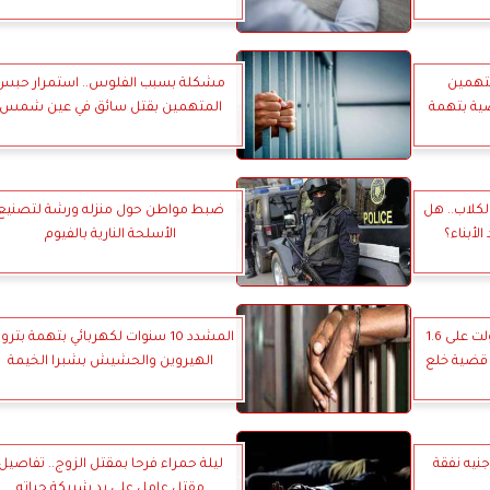
متهمين
مشكلة بسبب الفلوس.. استمرار حبس
ية بتهمة
المتهمين بقتل سائق في عين شمس
كلاب.. هل
ضبط مواطن حول منزله ورشة لتصنيع
لأبناء؟
الأسلحة النارية بالفيوم
زوج يتهم زوجته بالنشوز: استولت على 1.6
المشدد 10 سنوات لكهربائي بتهمة بترو
 قضية خلع
الهيروين والحشيش بشبرا الخيمة
وجها بـ29 ألف جنيه نفقة
ليلة حمراء فرحا بمقتل الزوج.. تفاصيل
مقتل عامل على يد شريكة حياته