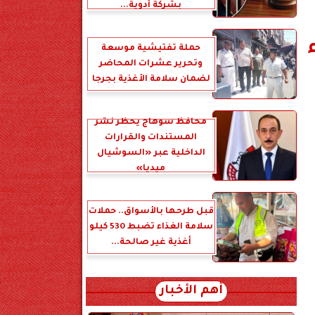
بشركة أدوية...
حملة تفتيشية موسعة
وتحرير عشرات المحاضر
لضمان سلامة الأغذية بجرجا
محافظ سوهاج يحظر نشر
المستندات والقرارات
الداخلية عبر «السوشيال
ميديا»
قبل طرحها بالأسواق.. حملات
سلامة الغذاء تضبط 530 كيلو
أغذية غير صالحة...
أهم الأخبار