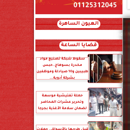
العيون الساهرة
xml_json/rss/~12.xml x0n not found
قضايا الساعة
سقوط شبكة تصنيع مواد
مخدرة بسوهاج..حبس
طبيبين و10 صيادلة وموظفين
بشركة أدوية...
حملة تفتيشية موسعة
وتحرير عشرات المحاضر
لضمان سلامة الأغذية بجرجا
قبل طرحها بالأسواق.. حملات