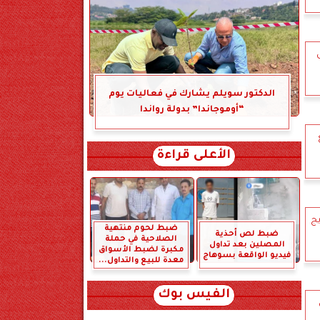
الدكتور سويلم يشارك في فعاليات يوم
“أوموجاندا” بدولة رواندا
الأعلى قراءة
يج
ضبط لحوم منتهية
ضبط لص أحذية
الصلاحية في حملة
المصلين بعد تداول
مكبرة لضبط الأسواق
فيديو الواقعة بسوهاج
معدة للبيع والتداول...
الفيس بوك