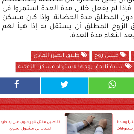
لق أن يهيئ لصغاره من مطلقته ولحاضنتهم
إذا لم يفعل خلال مدة العدة استمروا فى
ون المطلق مدة الحضانة، وإذا كان مسكن
 الزوج المطلق أن يستقل به إذا هيأ لهم
 انتهاء مدة العدة.
حبس زوج
طلاق الضرر المادي
سيدة تلاحق زوجها لاسترداد مسكن الزوجية
تــزا وهـددا
تفاصيل مقتل تاجر حبوب على يد جاره
 فيديوهات
الشاب في مشتول السوق