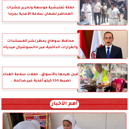
حملة تفتيشية موسعة وتحرير عشرات
المحاضر لضمان سلامة الأغذية بجرجا
محافظ سوهاج يحظر نشر المستندات
والقرارات الداخلية عبر «السوشيال ميديا»
قبل طرحها بالأسواق.. حملات سلامة الغذاء
تضبط 530 كيلو أغذية غير صالحة...
أهم الأخبار