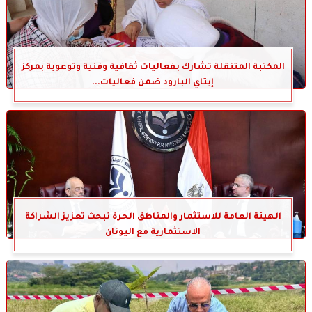
المكتبة المتنقلة تشارك بفعاليات ثقافية وفنية وتوعوية بمركز
إيتاي البارود ضمن فعاليات...
الهيئة العامة للاستثمار والمناطق الحرة تبحث تعزيز الشراكة
الاستثمارية مع اليونان