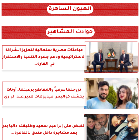
العيون الساهرة
xml_json/rss/~12.xml x0n not found
حوادث المشاهير
مباحثات مصرية سنغالية لتعزيز الشراكة
الاستراتيجية ودعم جهود التنمية والاستقرار
في القارة...
تزوجتها عرفياً والمقاطع برغبتها..أوتاكا
يكشف كواليس فيديوهات هدير عبد الرازق
القبض على إبراهيم سعيد وطليقته داليا بدر
بعد مشاجرة داخل فندق بالقاهرة...