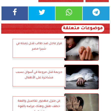
موضوعات متعلقة
قرار عاجل ضد طالب قتـل زميله في
شبرا مصر
جريمة قتل مروعة في أسوان بسبب
مشاجرة على الأطفال
في منزل مهجور..تفاصيل واقعة
خطف طفل وهتك عرضه بالقوة