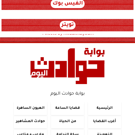
الفيس بوك
تويتر
Tweets by hwadithalyoum
بوابة حوادث اليوم
الرئيسية
قضايا الساعة
العيون الساهرة
أغرب القضايا
من الحياة
حوادث المشاهير
التعويذة
سكة الندامة
ملاعب و متاعب