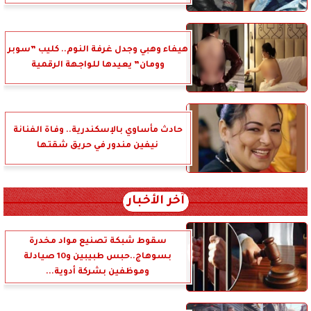
هيفاء وهبي وجدل غرفة النوم.. كليب ”سوبر
وومان” يعيدها للواجهة الرقمية
حادث مأساوي بالإسكندرية.. وفاة الفنانة
نيفين مندور في حريق شقتها
آخر الأخبار
سقوط شبكة تصنيع مواد مخدرة
بسوهاج..حبس طبيبين و10 صيادلة
وموظفين بشركة أدوية...