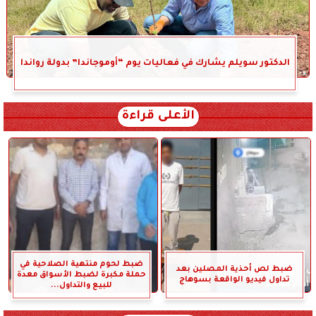
الدكتور سويلم يشارك في فعاليات يوم “أوموجاندا” بدولة رواندا
الأعلى قراءة
ضبط لحوم منتهية الصلاحية في
ضبط لص أحذية المصلين بعد
حملة مكبرة لضبط الأسواق معدة
تداول فيديو الواقعة بسوهاج
للبيع والتداول...