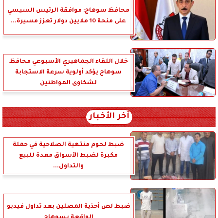
محافظ سوهاج: موافقة الرئيس السيسي
على منحة 10 ملايين دولار تعزز مسيرة...
خلال اللقاء الجماهيري الأسبوعي محافظ
سوهاج يؤكد أولوية سرعة الاستجابة
لشكاوى المواطنين
آخر الأخبار
ضبط لحوم منتهية الصلاحية في حملة
مكبرة لضبط الأسواق معدة للبيع
والتداول...
ضبط لص أحذية المصلين بعد تداول فيديو
الواقعة بسوهاج