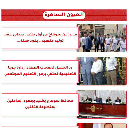
xml_json/rss/~12.xml x0n not found
العيون الساهرة
مدير أمن سوهاج في أول ظهور ميداني عقب
توليه منصبه.. يقود حملة...
رد الجميل لأصحاب العطاء. إدارة جرجا
التعليمية تحتفي برموز التعليم المجتمعي
محافظ سوهاج يشيد بجهود العاملين
بمنظومة التقنين