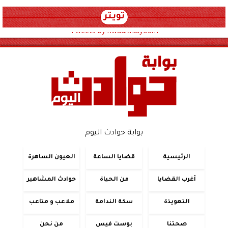
تويتر
Tweets by hwadithalyoum
بوابة حوادث اليوم
الرئيسية
قضايا الساعة
العيون الساهرة
أغرب القضايا
من الحياة
حوادث المشاهير
التعويذة
سكة الندامة
ملاعب و متاعب
صحتنا
بوست فيس
من نحن