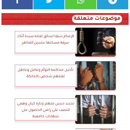
موضوعات متعلقة
الإعدام شنقا لسائق لقتله سيدة أثناء
سرقة مسكنها بشبين القناطر
تأجيل محاكمة التوأم وعامل وعاطل
لقتلهم شخص بالخانكة
تجديد حبس متهم بإدارة كيان وهمى
للنصب على راغبى الحصول على
شهادات جامعية