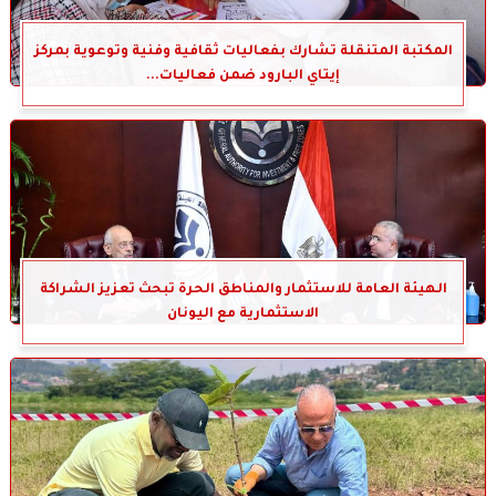
المكتبة المتنقلة تشارك بفعاليات ثقافية وفنية وتوعوية بمركز
إيتاي البارود ضمن فعاليات...
الهيئة العامة للاستثمار والمناطق الحرة تبحث تعزيز الشراكة
الاستثمارية مع اليونان