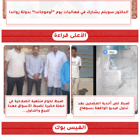
الدكتور سويلم يشارك في فعاليات يوم “أوموجاندا” بدولة رواندا
الأعلى قراءة
ضبط لحوم منتهية الصلاحية في
ضبط لص أحذية المصلين بعد
حملة مكبرة لضبط الأسواق معدة
تداول فيديو الواقعة بسوهاج
للبيع والتداول...
الفيس بوك