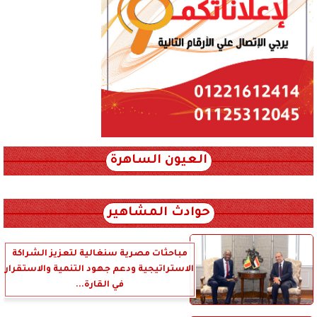
العيون الساهرة
xml_json/rss/~12.xml x0n not found
حوادث المشاهير
مباحثات مصرية سنغالية لتعزيز الشراكة
الاستراتيجية ودعم جهود التنمية والاستقرار
في القارة...