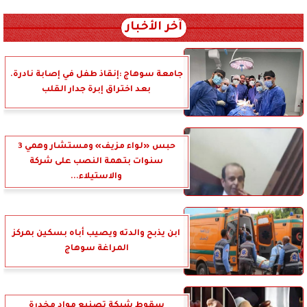
آخر الأخبار
جامعة سوهاج :إنقاذ طفل في إصابة نادرة.
بعد اختراق إبرة جدار القلب
حبس «لواء مزيف» ومستشار وهمي 3
سنوات بتهمة النصب على شركة
والاستيلاء...
ابن يذبح والدته ويصيب أباه بسكين بمركز
المراغة سوهاج
سقوط شبكة تصنيع مواد مخدرة