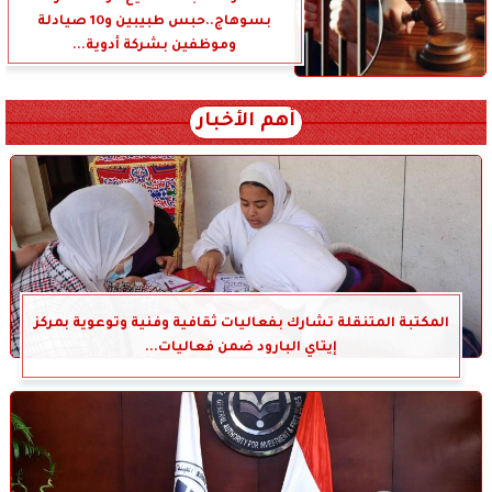
بسوهاج..حبس طبيبين و10 صيادلة
وموظفين بشركة أدوية...
أهم الأخبار
المكتبة المتنقلة تشارك بفعاليات ثقافية وفنية وتوعوية بمركز
إيتاي البارود ضمن فعاليات...