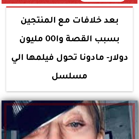
بعد خلافات مع المنتجين
بسبب القصة وا00 مليون
دولار- مادونا تحول فيلمها الي
مسلسل