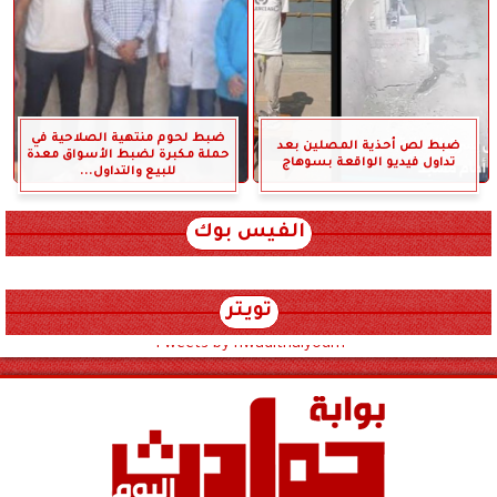
ضبط لحوم منتهية الصلاحية في
ضبط لص أحذية المصلين بعد
حملة مكبرة لضبط الأسواق معدة
تداول فيديو الواقعة بسوهاج
للبيع والتداول...
الفيس بوك
تويتر
Tweets by hwadithalyoum