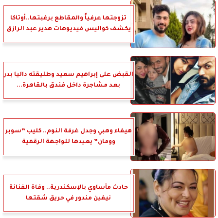
تزوجتها عرفياً والمقاطع برغبتها..أوتاكا
يكشف كواليس فيديوهات هدير عبد الرازق
القبض على إبراهيم سعيد وطليقته داليا بدر
بعد مشاجرة داخل فندق بالقاهرة...
هيفاء وهبي وجدل غرفة النوم.. كليب ”سوبر
وومان” يعيدها للواجهة الرقمية
حادث مأساوي بالإسكندرية.. وفاة الفنانة
نيفين مندور في حريق شقتها