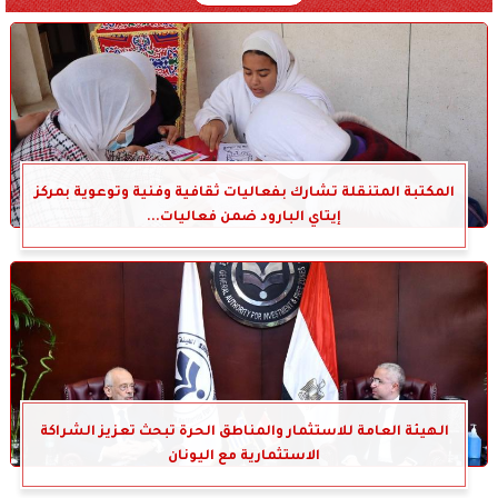
المكتبة المتنقلة تشارك بفعاليات ثقافية وفنية وتوعوية بمركز
إيتاي البارود ضمن فعاليات...
الهيئة العامة للاستثمار والمناطق الحرة تبحث تعزيز الشراكة
الاستثمارية مع اليونان