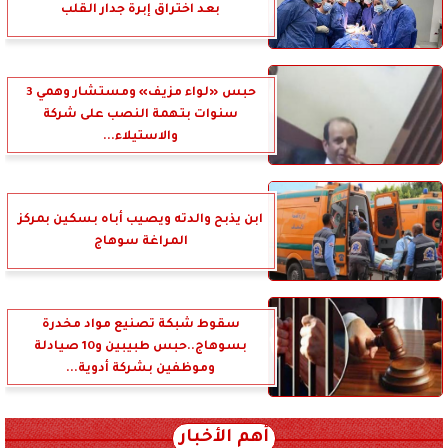
بعد اختراق إبرة جدار القلب
حبس «لواء مزيف» ومستشار وهمي 3
سنوات بتهمة النصب على شركة
والاستيلاء...
ابن يذبح والدته ويصيب أباه بسكين بمركز
المراغة سوهاج
سقوط شبكة تصنيع مواد مخدرة
بسوهاج..حبس طبيبين و10 صيادلة
وموظفين بشركة أدوية...
أهم الأخبار