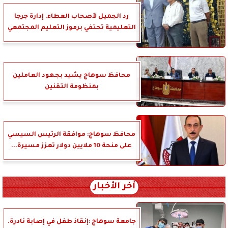
رد الجميل لأصحاب العطاء. إدارة جرجا
التعليمية تحتفي برموز التعليم المجتمعي
محافظ سوهاج يشيد بجهود العاملين
بمنظومة التقنين
محافظ سوهاج: موافقة الرئيس السيسي
على منحة 10 ملايين دولار تعزز مسيرة...
آخر الأخبار
جامعة سوهاج :إنقاذ طفل في إصابة نادرة.