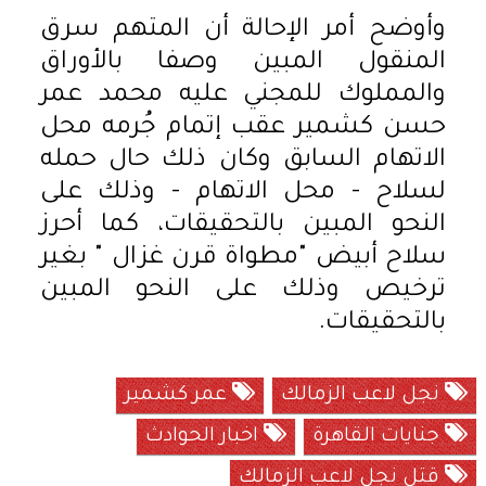
وأوضح أمر الإحالة أن المتهم سرق
المنقول المبين وصفا بالأوراق
والمملوك للمجني عليه محمد عمر
حسن كشمير عقب إتمام جُرمه محل
الاتهام السابق وكان ذلك حال حمله
لسلاح - محل الاتهام - وذلك على
النحو المبين بالتحقيقات، كما أحرز
سلاح أبيض "مطواة قرن غزال " بغير
ترخيص وذلك على النحو المبين
بالتحقيقات.
نجل لاعب الزمالك
عمر كشمير
جنايات القاهرة
اخبار الحوادث
قتل نجل لاعب الزمالك