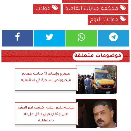
محكمة جنايات القاهرة
حوادث
حوادث اليوم
موضوعات متعلقة
مصرع وإصابة 13 بحادث تصادم
ميكروباص بشجرة في الدقهلية
صحبه خلص عليه.. كشف لغز العثور
على جثة أربعيني داخل مزرعة
بالدقهلية