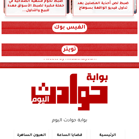
ضبط لحوم منتهية الصلاحية في
ضبط لص أحذية المصلين بعد
حملة مكبرة لضبط الأسواق معدة
تداول فيديو الواقعة بسوهاج
للبيع والتداول...
الفيس بوك
تويتر
Tweets by hwadithalyoum
بوابة حوادث اليوم
الرئيسية
قضايا الساعة
العيون الساهرة