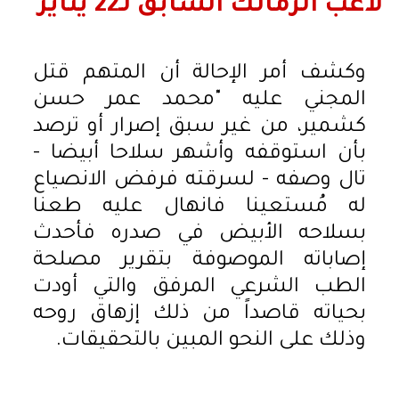
لاعب الزمالك السابق لـ22 يناير
وكشف أمر الإحالة أن المتهم قتل
المجني عليه "محمد عمر حسن
كشمير، من غير سبق إصرار أو ترصد
بأن استوقفه وأشهر سلاحا أبيضا -
تال وصفه - لسرقته فرفض الانصياع
له مُستعينا فانهال عليه طعنا
بسلاحه الأبيض في صدره فأحدث
إصاباته الموصوفة بتقرير مصلحة
الطب الشرعي المرفق والتي أودت
بحياته قاصداً من ذلك إزهاق روحه
وذلك على النحو المبين بالتحقيقات.