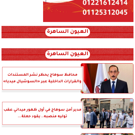
العيون الساهرة
xml_json/rss/~12.xml x0n not found
العيون الساهرة
محافظ سوهاج يحظر نشر المستندات
والقرارات الداخلية عبر «السوشيال ميديا»
مدير أمن سوهاج في أول ظهور ميداني عقب
توليه منصبه.. يقود حملة...